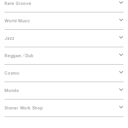
12inch
7inch
Rare Groove
12inch
12inch
World Music
LP
LP
12inch
Jazz
Acetate Press
LP
LP
Reggae／Dub
10inch
12inch
LP
Cosmic
12inch
12inch
Mondo
LP
LP
Stoner Work Shop
12inch
CDR