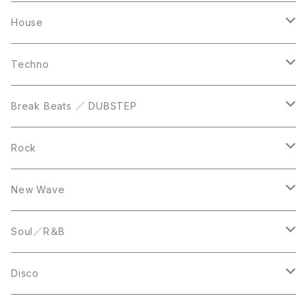
Casette Tape
12inch
12inch
House
DVD
LP
LP
Techno
12inch
12inch
Break Beats ／ DUBSTEP
10inch
LP
12inch
Rock
LP
12inch
New Wave
LP
12inch
Soul／R＆B
LP
LP
Disco