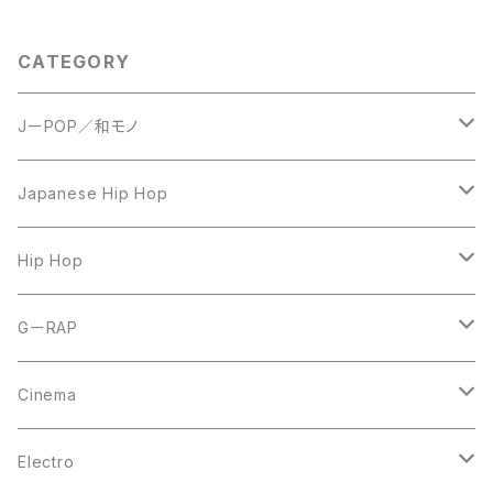
CATEGORY
JーPOP／和モノ
LP
Japanese Hip Hop
7inch
12inch
Hip Hop
CD
LP
LP
GーRAP
12inch
12inch
12inch
Cinema
10inch
CD
LP
LP
Electro