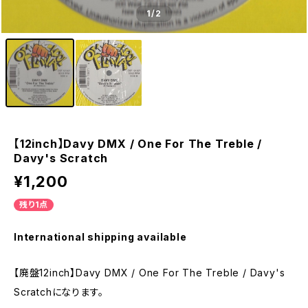
1
/2
【12inch】Davy DMX / One For The Treble /
Davy's Scratch
¥1,200
残り1点
International shipping available
【廃盤12inch】Davy DMX / One For The Treble / Davy's
Scratchになります。