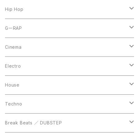
7inch
12inch
Hip Hop
CD
LP
LP
GーRAP
12inch
12inch
12inch
Cinema
10inch
CD
LP
LP
Electro
Casette Tape
12inch
12inch
House
DVD
LP
LP
Techno
12inch
12inch
Break Beats ／ DUBSTEP