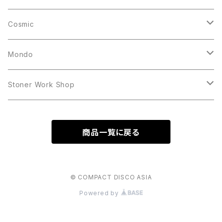
10inch
12inch
LP
Cosmic
12inch
12inch
Mondo
LP
LP
Stoner Work Shop
12inch
CDR
商品一覧に戻る
TAPE
© COMPACT DISCO ASIA
Powered by