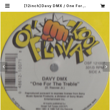
【12inch】Davy DMX / One For T
he Treble / Davy's Scratch |
COMPACT DISCO ASIA