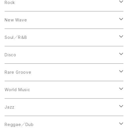
10inch
LP
12inch
Rock
LP
12inch
New Wave
LP
12inch
Soul／R＆B
LP
LP
Disco
12inch
7inch
Rare Groove
12inch
12inch
World Music
LP
LP
12inch
Jazz
Acetate Press
LP
LP
Reggae／Dub