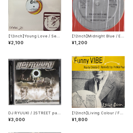
【12inch】Young Love / Sexu
【12inch】Midnight Blue / Enj
al Healing Rap
oy With Me
¥2,100
¥1,200
DJ RYUUKI / 2STREET part.
【12inch】Living Colour / Fun
4 ecipse of the sun
ny Vibe
¥3,000
¥1,800