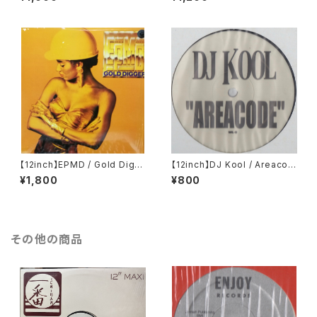
【12inch】EPMD / Gold Digg
【12inch】DJ Kool / Areacod
er
e
¥1,800
¥800
その他の商品