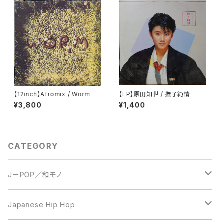
【12inch】Afromix / Worm
【LP】原田知世 / 撫子純情
¥3,800
¥1,400
CATEGORY
JーPOP／和モノ
LP
Japanese Hip Hop