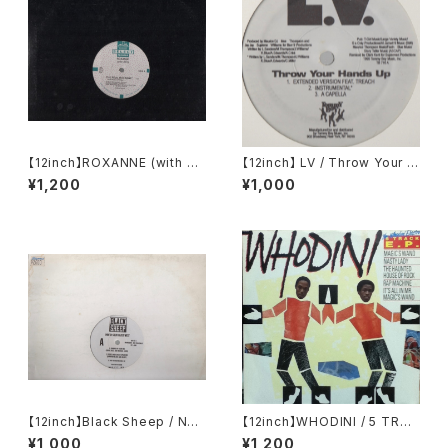
【12inch】ROXANNE (with U
【12inch】 LV / Throw Your H
TFO) / THE REAL ROXANN
ands Up (Remixes)
¥1,200
¥1,000
E
【12inch】Black Sheep / Nort
【12inch】WHODINI / 5 TRAC
h South East West
K EP
¥1,000
¥1,200