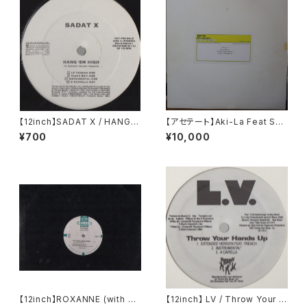
【12inch】SADAT X / HANG 'E
【アセテート】Aki-La Feat Sno
M HIGH
op Dogg / Freak The Hous
¥700
¥10,000
e
【12inch】ROXANNE (with U
【12inch】 LV / Throw Your H