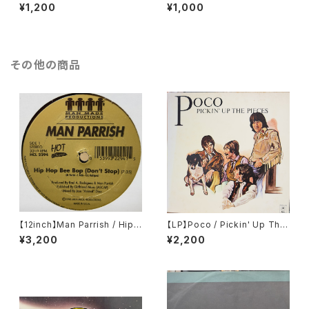
TFO) / THE REAL ROXANN
ands Up (Remixes)
¥1,200
¥1,000
E
その他の商品
【12inch】Man Parrish / Hip
【LP】Poco / Pickin' Up The
Hop Bee Bop (Don't Stop)
Pieces
¥3,200
¥2,200