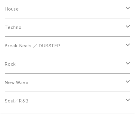
Casette Tape
12inch
12inch
House
DVD
LP
LP
Techno
12inch
12inch
Break Beats ／ DUBSTEP
10inch
LP
12inch
Rock
LP
12inch
New Wave
LP
12inch
Soul／R＆B
LP
LP
Disco
販売開始のお知らせを希望する
再入荷のお知らせを希望する
コミュニティ加入
種類を選択する
年齢確認
¥1,300
Add to cart
1