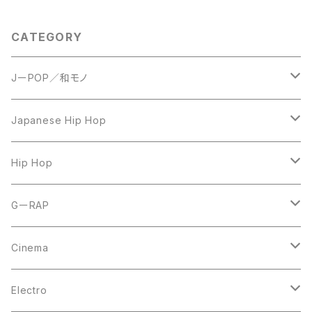
CATEGORY
JーPOP／和モノ
LP
Japanese Hip Hop
7inch
12inch
Hip Hop
CD
LP
LP
GーRAP
12inch
12inch
12inch
Cinema
10inch
CD
LP
LP
Electro