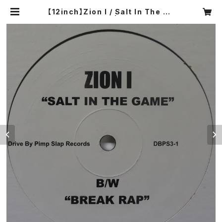
【12inch】Zion I / Salt In The Ga
me / Break Rap | COMPACT DI
SCO ASIA