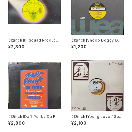
【12inch】Ill Squad Producti
【12inch】Snoop Doggy Dog
on / On A Roll / Making A K
g / What's My Name?
¥2,300
¥1,200
illing
【12inch】Daft Punk / Da Fun
【12inch】Young Love / Sexu
k
al Healing Rap
¥2,800
¥2,100