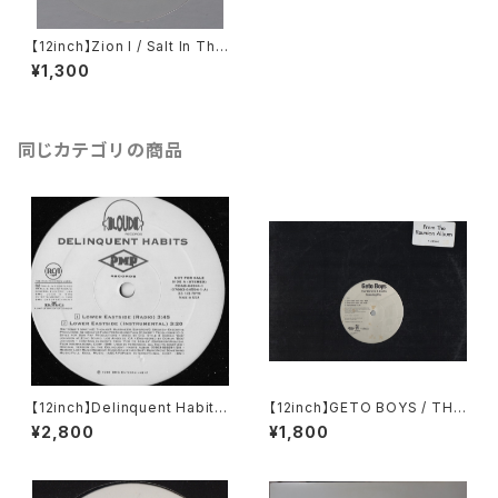
【12inch】Zion I / Salt In The
Game / Break Rap
¥1,300
同じカテゴリの商品
【12inch】Delinquent Habits
【12inch】GETO BOYS / THE
/ Lower Eastside
WORLD IS A GHETTO
¥2,800
¥1,800