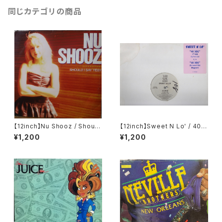
同じカテゴリの商品
【12inch】Nu Shooz / Should
【12inch】Sweet N Lo' / 40 D
I Say Yes?
og
¥1,200
¥1,200