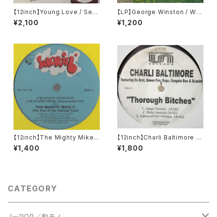
【12inch】Young Love / Sexu
【LP】George Winston / Win
al Healing Rap
ter Into Spring
¥2,100
¥1,200
【12inch】The Mighty Mike
【12inch】Charli Baltimore /
C / (I'm) Stupid Fresh
Thorough Bitches / Everyb
¥1,400
¥1,800
ody Wanna Know
CATEGORY
JーPOP／和モノ