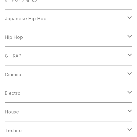
LP
Japanese Hip Hop
7inch
12inch
Hip Hop
CD
LP
LP
GーRAP
12inch
12inch
12inch
Cinema
10inch
CD
LP
LP
Electro
Casette Tape
12inch
12inch
House
DVD
LP
LP
Techno