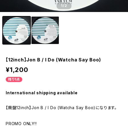
1
/2
【12inch】Jon B / I Do (Watcha Say Boo)
¥1,200
残り1点
International shipping available
【廃盤12inch】Jon B / I Do (Watcha Say Boo)になります。
PROMO ONLY!!