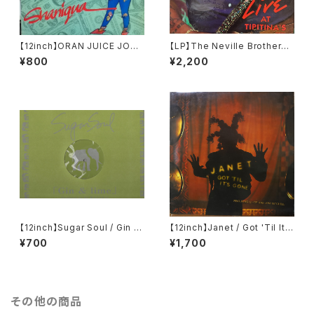
【12inch】ORAN JUICE JONE
【LP】The Neville Brothers /
S / Shaniqua
Live At Tipitina's Volume II
¥800
¥2,200
【12inch】Sugar Soul / Gin &
【12inch】Janet / Got 'Til It's
Lime
Gone
¥700
¥1,700
その他の商品