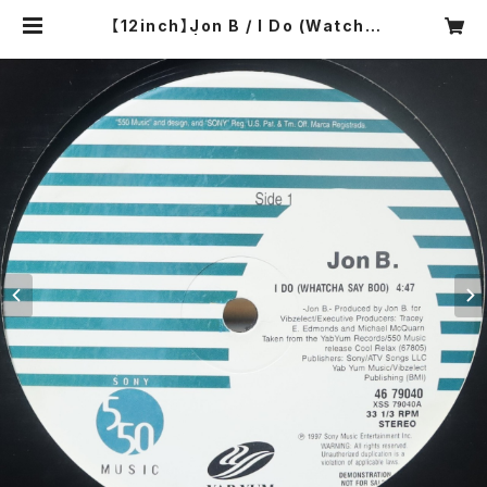
【12inch】Jon B / I Do (Watcha
Say Boo) | COMPACT DISCO A
SIA