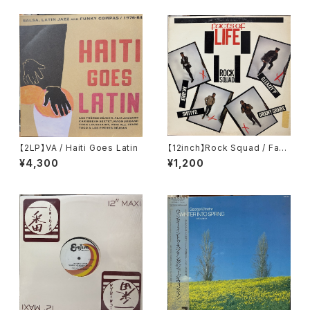
【2LP】VA / Haiti Goes Latin
【12inch】Rock Squad / Fact
s Of Life
¥4,300
¥1,200