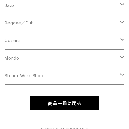
LP
LP
12inch
Jazz
Acetate Press
LP
LP
Reggae／Dub
10inch
12inch
LP
Cosmic
12inch
12inch
Mondo
LP
LP
Stoner Work Shop
12inch
CDR
商品一覧に戻る
TAPE