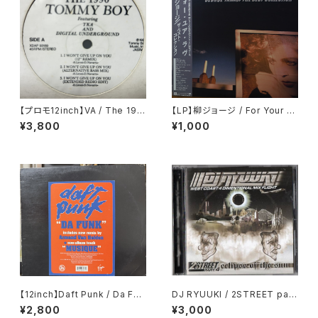
【プロモ12inch】VA / The 199
【LP】柳ジョージ / For Your L
0 Tommy Boy
ove - George Yanagi The
¥3,800
¥1,000
Best Collection
【12inch】Daft Punk / Da Fun
DJ RYUUKI / 2STREET part.
k
4 ecipse of the sun
¥2,800
¥3,000