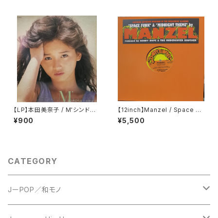
【LP】本田美奈子 / M'シンドロ
【12inch】Manzel / Space Fu
ーム
nk / Midnight Theme
¥900
¥5,500
CATEGORY
JーPOP／和モノ