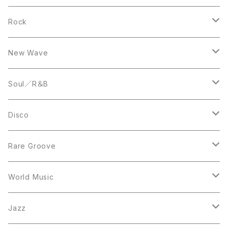
10inch
LP
12inch
Rock
LP
12inch
New Wave
LP
12inch
Soul／R＆B
LP
LP
Disco
12inch
7inch
Rare Groove
12inch
12inch
World Music
LP
LP
12inch
Jazz