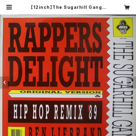
【12inch】The Sugarhill Gang /
Rapper's Delight (Hip Hop Re
mix '89) | COMPACT DISCO A
SIA