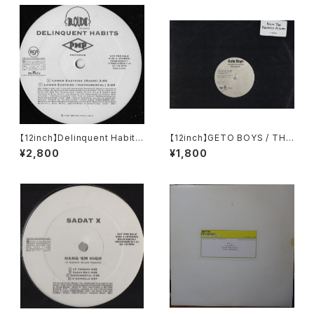
【12inch】Delinquent Habits
【12inch】GETO BOYS / THE
/ Lower Eastside
WORLD IS A GHETTO
¥2,800
¥1,800