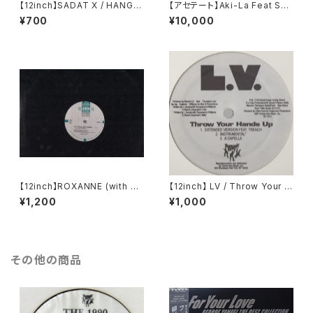
【12inch】SADAT X / HANG 'E
【アセテート】Aki-La Feat Sno
M HIGH
op Dogg / Freak The Hous
¥700
¥10,000
e
【12inch】ROXANNE (with U
【12inch】 LV / Throw Your H
TFO) / THE REAL ROXANN
ands Up (Remixes)
¥1,200
¥1,000
E
その他の商品