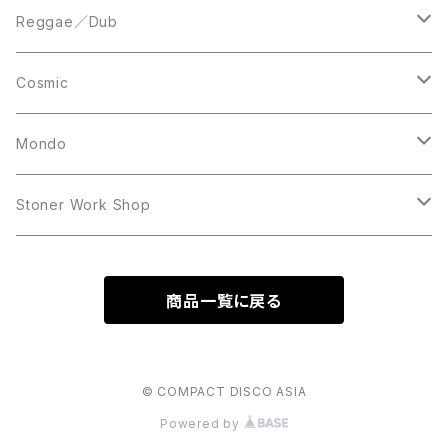
Acetate Press
LP
LP
Reggae／Dub
10inch
12inch
LP
Cosmic
12inch
12inch
Mondo
LP
LP
Stoner Work Shop
12inch
CDR
商品一覧に戻る
TAPE
© COMPACT DISCO ASIA
Powered by