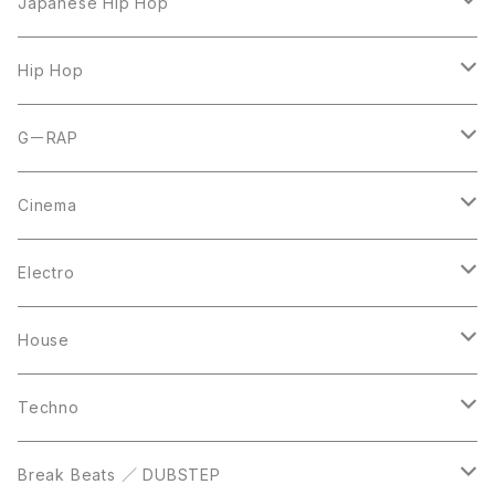
LP
Japanese Hip Hop
7inch
12inch
Hip Hop
CD
LP
LP
GーRAP
12inch
12inch
12inch
Cinema
10inch
CD
LP
LP
Electro
Casette Tape
12inch
12inch
House
DVD
LP
LP
Techno
12inch
12inch
Break Beats ／ DUBSTEP