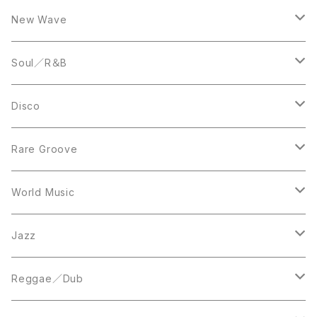
LP
12inch
New Wave
LP
12inch
Soul／R＆B
LP
LP
Disco
12inch
7inch
Rare Groove
12inch
12inch
World Music
LP
LP
12inch
Jazz
Acetate Press
LP
LP
Reggae／Dub