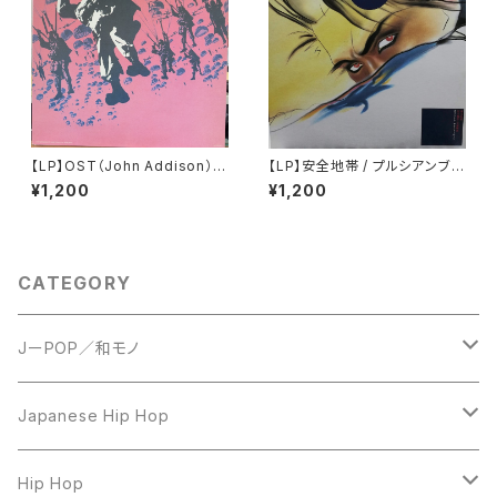
【LP】OST（John Addison） /
【LP】安全地帯 / プルシアンブル
A Bridge Too Far
ーの肖像 オリジナル・サウンドト
¥1,200
¥1,200
ラック
CATEGORY
JーPOP／和モノ
LP
Japanese Hip Hop
7inch
12inch
Hip Hop