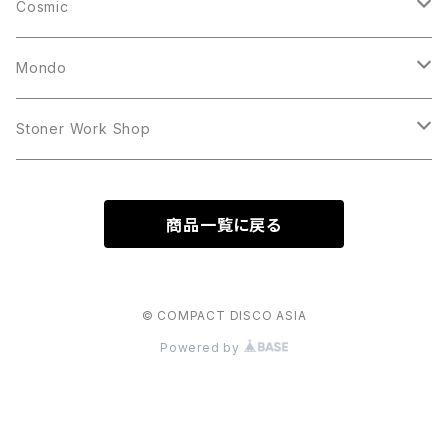
10inch
12inch
LP
Cosmic
12inch
12inch
Mondo
LP
LP
Stoner Work Shop
12inch
CDR
商品一覧に戻る
TAPE
© COMPACT DISCO ASIA
Powered by