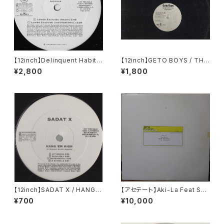
【12inch】Delinquent Habits
【12inch】GETO BOYS / THE
/ Lower Eastside
WORLD IS A GHETTO
¥2,800
¥1,800
【12inch】SADAT X / HANG 'E
【アセテート】Aki-La Feat Sno
M HIGH
op Dogg / Freak The Hous
¥700
¥10,000
e