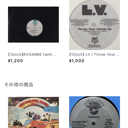
【12inch】ROXANNE (with U
【12inch】 LV / Throw Your H
TFO) / THE REAL ROXANN
ands Up (Remixes)
¥1,200
¥1,000
E
その他の商品