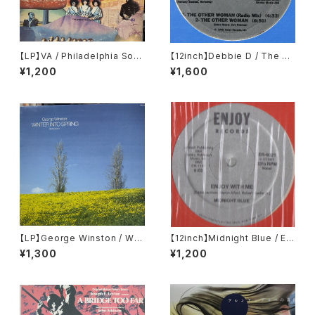
【LP】VA / Philadelphia Soun
【12inch】Debbie D / The Ot
d Vol. 1
her Woman
¥1,200
¥1,600
【LP】George Winston / Win
【12inch】Midnight Blue / Enj
ter Into Spring
oy With Me
¥1,300
¥1,200