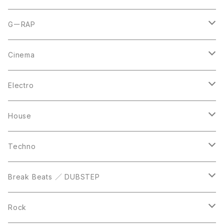
CD
LP
LP
GーRAP
12inch
12inch
12inch
Cinema
10inch
CD
LP
LP
Electro
Casette Tape
12inch
12inch
House
DVD
LP
LP
Techno
12inch
12inch
Break Beats ／ DUBSTEP
10inch
LP
12inch
Rock