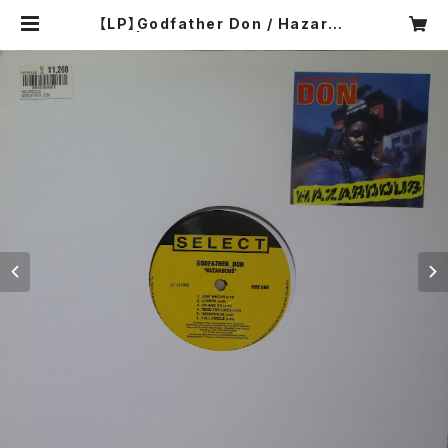
【LP】Godfather Don / Hazardo
us | COMPACT DISCO ASIA