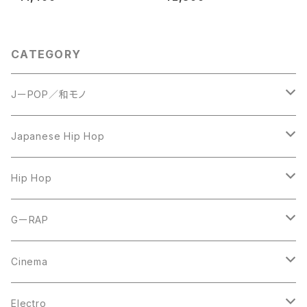
CATEGORY
JーPOP／和モノ
LP
Japanese Hip Hop
7inch
12inch
Hip Hop
CD
LP
LP
GーRAP
12inch
12inch
12inch
Cinema
10inch
CD
LP
LP
Electro