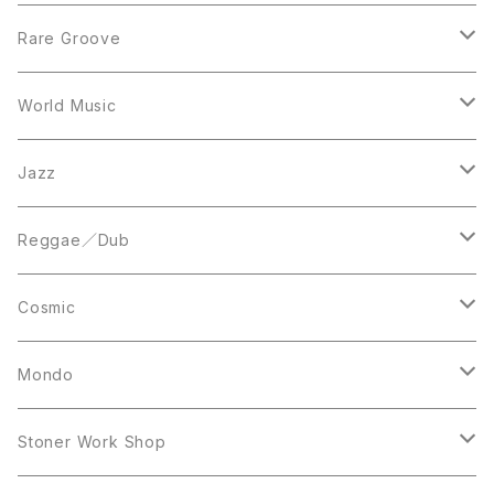
12inch
7inch
Rare Groove
12inch
12inch
World Music
LP
LP
12inch
Jazz
Acetate Press
LP
LP
Reggae／Dub
10inch
12inch
LP
Cosmic
12inch
12inch
Mondo
LP
LP
Stoner Work Shop