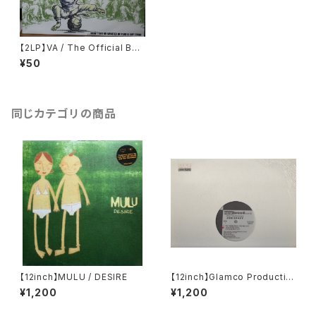
【2LP】VA / The Official Batt
le Of The Year Motion Sou
¥50
ndtrack / Volume 1
同じカテゴリの商品
【12inch】MULU / DESIRE
【12inch】Glamco Productio
ns Presents Jon Shaft / Ai
¥1,200
¥1,200
n't Really Down / Idealism