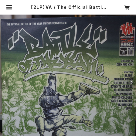
【2LP】VA / The Official Battle
Of The Year Motion Soundtra
ck / Volume 1 | COMPACT DIS
CO ASIA