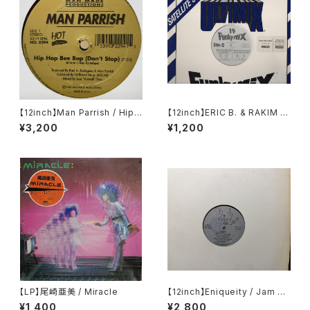
【12inch】Man Parrish / Hip
【12inch】ERIC B. & RAKIM / I
Hop Bee Bop (Don't Stop)
Know You Got Soul 95' FU
¥3,200
¥1,200
NKY MIX 19 C/D
【LP】尾崎亜美 / Miracle
【12inch】Eniqueity / Jam Ho
use Rock
¥1,400
¥2,800