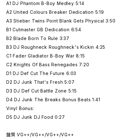
A1 DJ Phantom B-Boy Medley 5:14
A2 United Colours Breaker Dedication 5:19
A3 Stieber Twins Point Blank Gets Physical 3:50
B1 Cutmaster GB Dedication 6:54
B2 Blade Born To Rule 3:37
B3 DJ Roughneck Roughneck's Kickin 4:25
C1 Fader Gladiator B-Boy War 8:15
C2 Knights Of Bass Renegades 7:20
D1 DJ Def Cut The Future 6:03
D2 DJ Junk That's Fresh 5:07
D3 DJ Def Cut Battle Zone 5:15
D4 DJ Junk The Breaks Bonus Beats 1:41
Vinyl Bonus:
D5 DJ Junk DJ Food 0:27
盤質 VG++/VG++/VG++/VG++