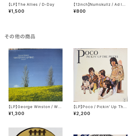
【LP】The Allies / D-Day
【12inch】Numskullz / Ad Infi
nitum
¥1,500
¥800
その他の商品
【LP】George Winston / Win
【LP】Poco / Pickin' Up The
ter Into Spring
Pieces
¥1,300
¥2,200