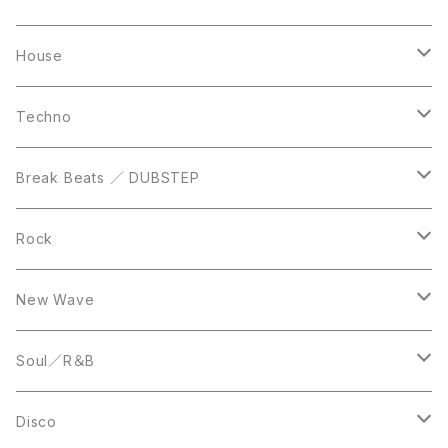
Casette Tape
12inch
12inch
House
DVD
LP
LP
Techno
12inch
12inch
Break Beats ／ DUBSTEP
10inch
LP
12inch
Rock
LP
12inch
New Wave
LP
12inch
Soul／R＆B
LP
LP
Disco