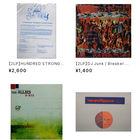
【2LP】HUNDRED STRONG /
【2LP】DJ Junk / Breaker Br
Strength Of A Hundred
eaks 3
¥2,600
¥1,400