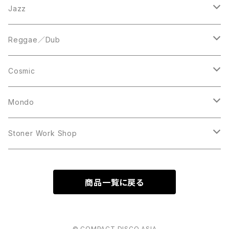
LP
LP
12inch
Jazz
Acetate Press
LP
LP
Reggae／Dub
10inch
12inch
LP
Cosmic
12inch
12inch
Mondo
LP
LP
Stoner Work Shop
12inch
CDR
商品一覧に戻る
TAPE
© COMPACT DISCO ASIA