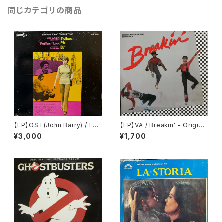
同じカテゴリの商品
【LP】OST(John Barry) / Foll
【LP】VA / Breakin' - Origina
ow Me!
l Motion Picture Soundtrac
¥3,000
¥1,700
k