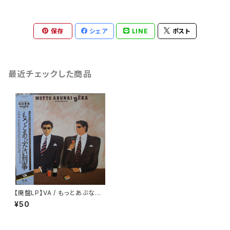
保存
シェア
LINE
ポスト
最近チェックした商品
【廃盤LP】VA / もっとあぶない
刑事 -Original Soundtrack-
¥50