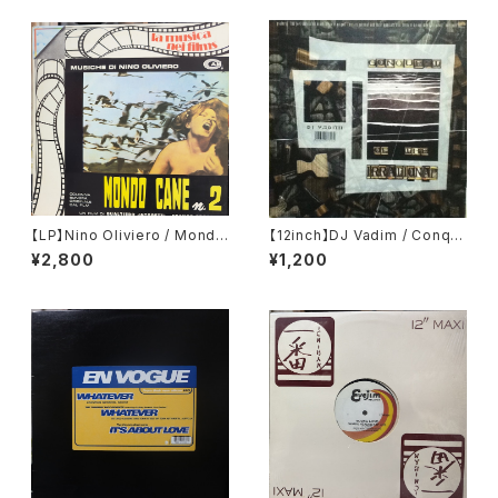
【LP】Nino Oliviero / Mondo
【12inch】DJ Vadim / Conqu
Cane N° 2
est Of The Irrational
¥2,800
¥1,200