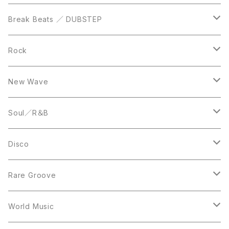
12inch
12inch
Break Beats ／ DUBSTEP
10inch
LP
12inch
Rock
LP
12inch
New Wave
LP
12inch
Soul／R＆B
LP
LP
Disco
12inch
7inch
Rare Groove
12inch
12inch
World Music