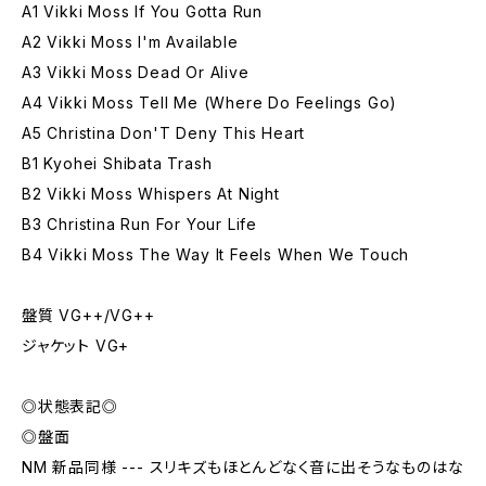
A1 Vikki Moss If You Gotta Run
A2 Vikki Moss I'm Available
A3 Vikki Moss Dead Or Alive
A4 Vikki Moss Tell Me (Where Do Feelings Go)
A5 Christina Don'T Deny This Heart
B1 Kyohei Shibata Trash
B2 Vikki Moss Whispers At Night
B3 Christina Run For Your Life
B4 Vikki Moss The Way It Feels When We Touch
盤質 VG++/VG++
ジャケット VG+
◎状態表記◎
◎盤面
NM 新品同様 --- スリキズもほとんどなく音に出そうなものはな