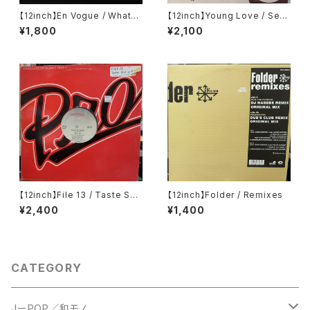
【12inch】En Vogue / Whatev
【12inch】Young Love / Sexu
er (The Tumblin' Dice Rem
al Healing Rap
¥1,800
¥2,100
ixes)
【12inch】File 13 / Taste So
【12inch】Folder / Remixes
Good
¥2,400
¥1,400
CATEGORY
JーPOP／和モノ