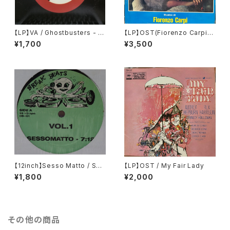
【LP】VA / Ghostbusters - O
【LP】OST(Fiorenzo Carpi）/
riginal Soundtrack Album
La Storia
¥1,700
¥3,500
【12inch】Sesso Matto / Ses
【LP】OST / My Fair Lady
somatto (Re-edit)
¥1,800
¥2,000
その他の商品