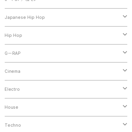
LP
Japanese Hip Hop
7inch
12inch
Hip Hop
CD
LP
LP
GーRAP
12inch
12inch
12inch
Cinema
10inch
CD
LP
LP
Electro
Casette Tape
12inch
12inch
House
DVD
LP
LP
Techno