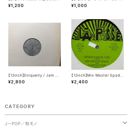
Vol. 1
ove - George Yanagi The
¥1,200
¥1,000
Best Collection
【12inch】Eniqueity / Jam Ho
【12inch】Mix Master Spade
use Rock
And Compton Posse / Gen
¥2,800
¥2,400
ius Is Back
CATEGORY
JーPOP／和モノ