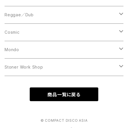
Acetate Press
LP
LP
Reggae／Dub
10inch
12inch
LP
Cosmic
12inch
12inch
Mondo
LP
LP
Stoner Work Shop
12inch
CDR
商品一覧に戻る
TAPE
© COMPACT DISCO ASIA