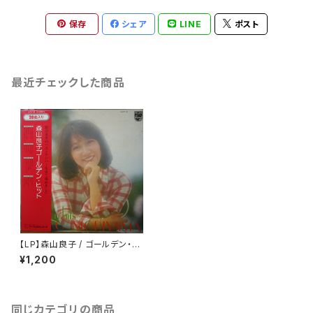
保存
シェア
LINE
ポスト
最近チェックした商品
【LP】森山良子 / ゴールデン・ヒ
ット
¥1,200
同じカテゴリの商品