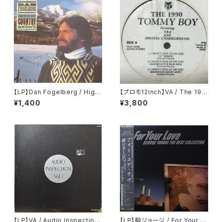
【LP】Dan Fogelberg / High
【プロモ12inch】VA / The 199
Country Snows
0 Tommy Boy
¥1,400
¥3,800
【LP】VA / Audio Inspection
【LP】柳ジョージ / For Your L