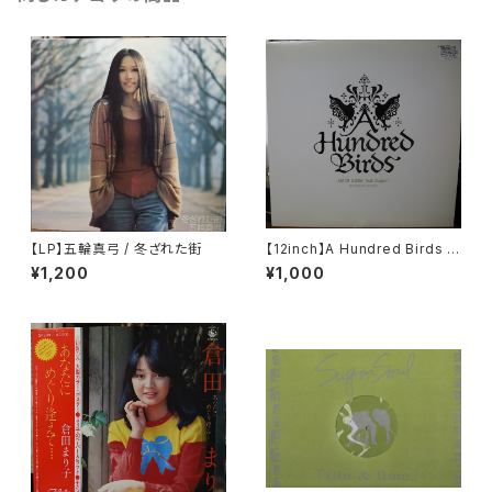
【LP】五輪真弓 / 冬ざれた街
【12inch】A Hundred Birds F
eat. Sugami / Amar Gora
¥1,200
¥1,000