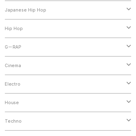
LP
Japanese Hip Hop
7inch
12inch
Hip Hop
CD
LP
LP
GーRAP
12inch
12inch
12inch
Cinema
10inch
CD
LP
LP
Electro
Casette Tape
12inch
12inch
House
DVD
LP
LP
Techno