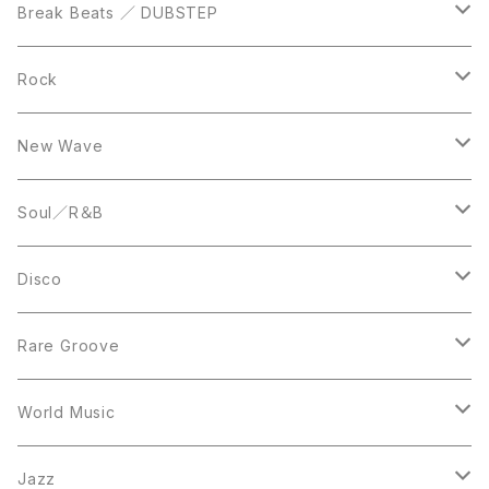
12inch
12inch
Break Beats ／ DUBSTEP
10inch
LP
12inch
Rock
LP
12inch
New Wave
LP
12inch
Soul／R＆B
LP
LP
Disco
12inch
7inch
Rare Groove
12inch
12inch
World Music
LP
LP
12inch
Jazz