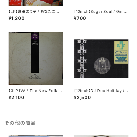
【LP】倉田まり子 / あなたにめぐ
【12inch】Sugar Soul / Gin &
り逢えて・・・・
Lime
¥1,200
¥700
【3LP】VA / The New Folk E
【12inch】DJ Doc Holiday / P
ncyclopaedia = ニュー・フォ
MX / (This Is My) Com.-Fu
¥2,100
¥2,500
ーク大百科事典
sion / Act.1 / Kick It!! / Act.2
その他の商品