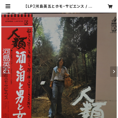
【LP】河島英五とホモ・サピエンス / 人
類 | COMPACT DISCO ASIA