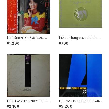
【LP】倉田まり子 / あなたにめぐ
【12inch】Sugar Soul / Gin &
り逢えて・・・・
Lime
¥1,200
¥700
【3LP】VA / The New Folk E
【LP】VA / Pioneer Four Cha
ncyclopaedia = ニュー・フォ
nnel Record
¥2,100
¥3,200
ーク大百科事典