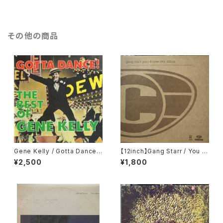
その他の商品
Gene Kelly / Gotta Dance:
【12inch】Gang Starr / You K
Best of [Import]
now My Steez (UK Remixe
¥2,500
¥1,800
s)