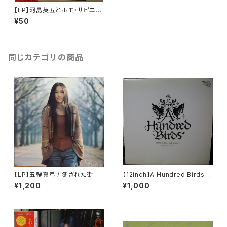
【LP】河島英五とホモ・サピエン
ス / 人類
¥50
同じカテゴリの商品
【LP】五輪真弓 / 冬ざれた街
【12inch】A Hundred Birds F
eat. Sugami / Amar Gora
¥1,200
¥1,000