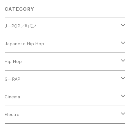
CATEGORY
JーPOP／和モノ
LP
Japanese Hip Hop
7inch
12inch
Hip Hop
CD
LP
LP
GーRAP
12inch
12inch
12inch
Cinema
10inch
CD
LP
LP
Electro