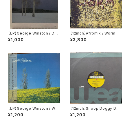
【LP】George Winston / Dec
【12inch】Afromix / Worm
ember
¥1,000
¥3,800
【LP】George Winston / Win
【12inch】Snoop Doggy Dog
ter Into Spring
g / What's My Name?
¥1,200
¥1,200