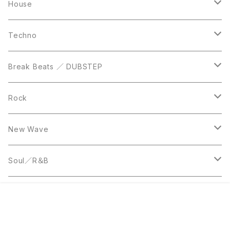
Casette Tape
12inch
12inch
House
DVD
LP
LP
Techno
12inch
12inch
Break Beats ／ DUBSTEP
10inch
LP
12inch
Rock
LP
12inch
New Wave
LP
12inch
Soul／R＆B
LP
LP
Disco
¥50
販売開始のお知らせを希望する
再入荷のお知らせを希望する
コミュニティ加入
種類を選択する
年齢確認
Sold out
SOLD OUT
0
12inch
7inch
Rare Groove