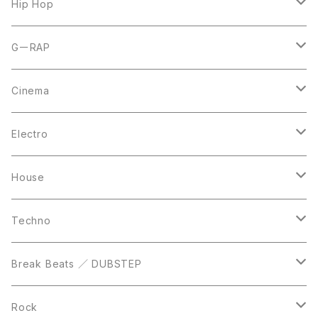
7inch
12inch
Hip Hop
CD
LP
LP
GーRAP
12inch
12inch
12inch
Cinema
10inch
CD
LP
LP
Electro
Casette Tape
12inch
12inch
House
DVD
LP
LP
Techno
12inch
12inch
Break Beats ／ DUBSTEP
10inch
LP
12inch
Rock