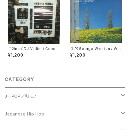
【12inch】DJ Vadim / Conqu
【LP】George Winston / Win
est Of The Irrational
ter Into Spring
¥1,200
¥1,200
CATEGORY
JーPOP／和モノ
LP
Japanese Hip Hop