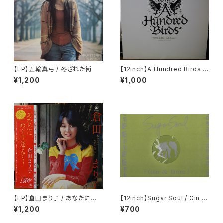
【LP】五輪真弓 / 冬ざれた街
【12inch】A Hundred Birds F
eat. Sugami / Amar Gora
¥1,200
¥1,000
【LP】倉田まり子 / あなたにめぐ
【12inch】Sugar Soul / Gin &
り逢えて・・・・
Lime
¥1,200
¥700