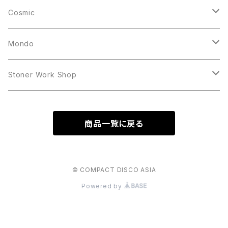
10inch
12inch
LP
Cosmic
12inch
12inch
Mondo
LP
LP
Stoner Work Shop
12inch
CDR
商品一覧に戻る
TAPE
© COMPACT DISCO ASIA
Powered by