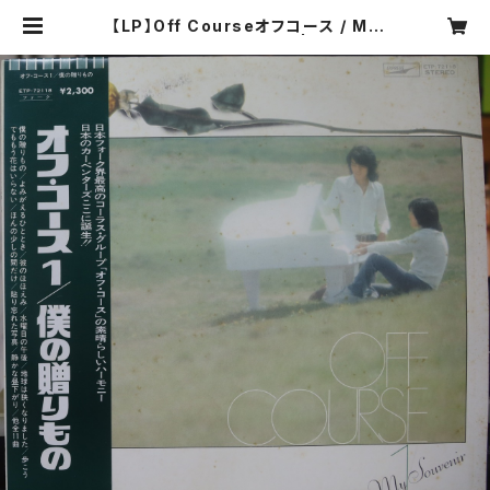
【LP】Off Courseオフコース / My
Souvenir 僕の贈りもの | COMPA
CT DISCO ASIA