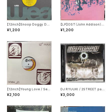
【12inch】Snoop Doggy Dog
【LP】OST（John Addison） /
g / What's My Name?
A Bridge Too Far
¥1,200
¥1,200
【12inch】Young Love / Sexu
DJ RYUUKI / 2STREET part.
al Healing Rap
4 ecipse of the sun
¥2,100
¥3,000