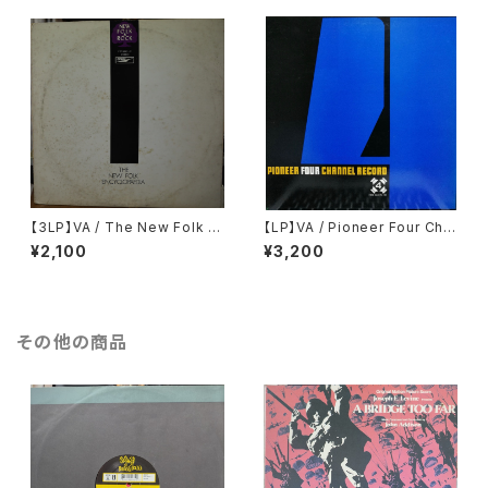
【3LP】VA / The New Folk E
【LP】VA / Pioneer Four Cha
ncyclopaedia = ニュー・フォ
nnel Record
¥2,100
¥3,200
ーク大百科事典
その他の商品