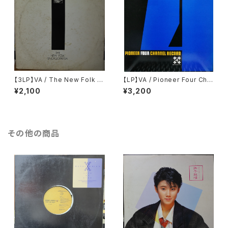
【3LP】VA / The New Folk E
【LP】VA / Pioneer Four Cha
ncyclopaedia = ニュー・フォ
nnel Record
¥2,100
¥3,200
ーク大百科事典
その他の商品