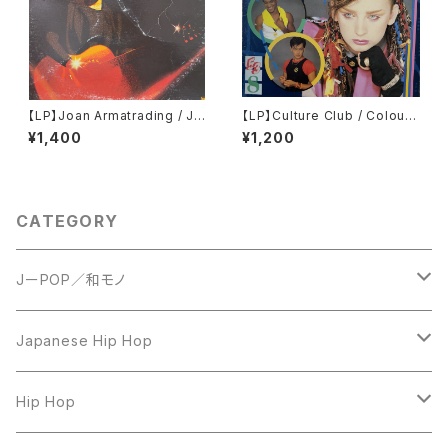
【LP】Joan Armatrading / Jo
【LP】Culture Club / Colour
an Armatrading
By Numbers
¥1,400
¥1,200
CATEGORY
JーPOP／和モノ
LP
Japanese Hip Hop
7inch
12inch
Hip Hop