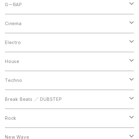
CD
LP
LP
GーRAP
12inch
12inch
12inch
Cinema
10inch
CD
LP
LP
Electro
Casette Tape
12inch
12inch
House
DVD
LP
LP
Techno
12inch
12inch
Break Beats ／ DUBSTEP
10inch
LP
12inch
Rock
LP
12inch
New Wave