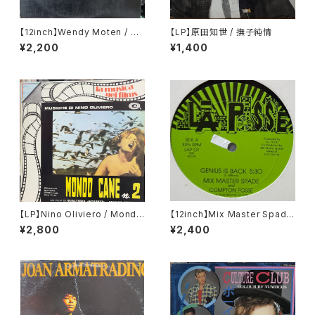
【12inch】Wendy Moten / St
【LP】原田知世 / 撫子純情
ep By Step
¥2,200
¥1,400
【LP】Nino Oliviero / Mondo
【12inch】Mix Master Spade
Cane N° 2
And Compton Posse / Gen
¥2,800
¥2,400
ius Is Back