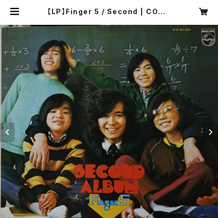
【LP】Finger 5 / Second | COMP
ACT DISCO ASIA