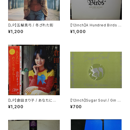
【LP】五輪真弓 / 冬ざれた街
【12inch】A Hundred Birds F
eat. Sugami / Amar Gora
¥1,200
¥1,000
【LP】倉田まり子 / あなたにめぐ
【12inch】Sugar Soul / Gin &
り逢えて・・・・
Lime
¥1,200
¥700