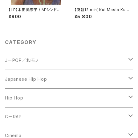
【LP】本田美奈子 / M'シンドロ
【廃盤12inch】Kut Masta Kurt
ーム
/ Unreleased Remixes Vol
¥900
¥5,800
ume 1
CATEGORY
JーPOP／和モノ
LP
Japanese Hip Hop
7inch
12inch
Hip Hop
CD
LP
LP
GーRAP
12inch
12inch
12inch
Cinema