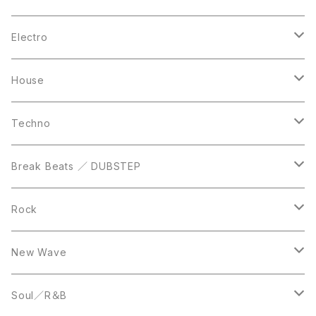
10inch
CD
LP
LP
Electro
Casette Tape
12inch
12inch
House
DVD
LP
LP
Techno
12inch
12inch
Break Beats ／ DUBSTEP
10inch
LP
12inch
Rock
LP
12inch
New Wave
LP
12inch
Soul／R＆B