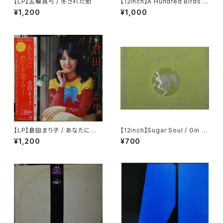
【LP】五輪真弓 / 冬ざれた街
【12inch】A Hundred Birds F
eat. Sugami / Amar Gora
¥1,200
¥1,000
【LP】倉田まり子 / あなたにめぐ
【12inch】Sugar Soul / Gin &
り逢えて・・・・
Lime
¥1,200
¥700