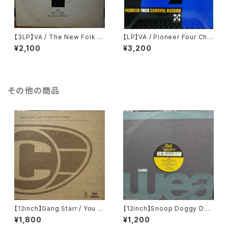
【3LP】VA / The New Folk E
【LP】VA / Pioneer Four Cha
ncyclopaedia = ニュー・フォ
nnel Record
¥2,100
¥3,200
ーク大百科事典
その他の商品
【12inch】Gang Starr / You K
【12inch】Snoop Doggy Dog
now My Steez (UK Remixe
g / What's My Name?
¥1,800
¥1,200
s)