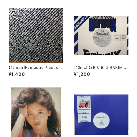
【12inch】Fantastic Plastic
【12inch】ERIC B. & RAKIM / I
Machine / Take Me To The
Know You Got Soul 95' FU
¥1,400
¥1,200
Disco
NKY MIX 19 C/D