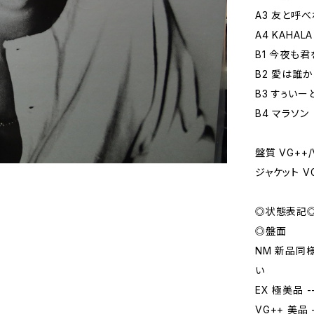
A3 友と呼
A4 KAHALA
B1 今夜も
B2 愛は誰
B3 すぅい
B4 マラソン
盤質 VG++/
ジャケット 
◎状態表記
◎盤面
NM 新品同
い
EX 極美品
VG++ 美