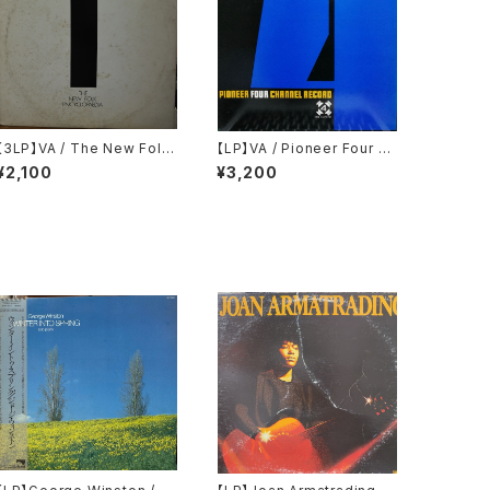
【3LP】VA / The New Folk
【LP】VA / Pioneer Four Ch
Encyclopaedia = ニュー・フ
annel Record
¥2,100
¥3,200
ォーク大百科事典