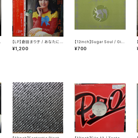
【LP】倉田まり子 / あなたに
【12inch】Sugar Soul / Gin
めぐり逢えて・・・・
& Lime
¥1,200
¥700