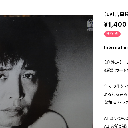
【LP】吉田
¥1,400
残り1点
Internatio
【廃盤LP】
&歌詞カード
全ての作詞・
よる打ち込み
な和モノ・フ
A1 あいつ
A2 お前が