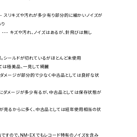
 --- スリキズや汚れが多少有り部分的に細かいノイズが
あり
当 --- キズや汚れ、ノイズはあるが、針飛びは無し
様。シールドが切れているがほとんど未使用
しては極美品、一見して綺麗
品、ダメージが部分的で少なく中古品としては良好な状
的にダメージが多少有るが、中古品としては保存状態が
ジが見るからに多く、中古品としては経年使用相当の状
ですので、NM・EXでもレコード特有のノイズを含み