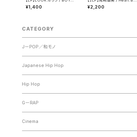
【LP】LOOK ルック / BOYS
【2LP】尾崎亜美 / Heart Bo
BE DREAMIN' ボーイズ・ビ
x
¥1,400
¥2,200
ー・ドリーミン
CATEGORY
JーPOP／和モノ
LP
Japanese Hip Hop
7inch
12inch
Hip Hop
CD
LP
LP
GーRAP
12inch
12inch
12inch
Cinema