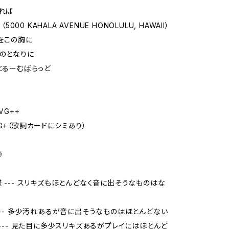
べれば
 （5000 KAHALA AVENUE HONOLULU, HAWAII）
君をこの胸に
かのとなりに
ーとるーむばらっど
VG++
VG+（歌詞カードにシミあり）
◎
様 --- スリキズもほとんどなく音に出そうなものはな
 --- 多少汚れあるが音に出そうなものはほとんどない
品 --- 見た目に多少スリキズあるがプレイにはほとんど