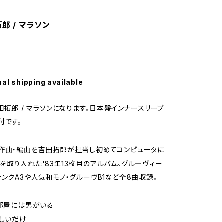
拓郎 / マラソン
nal shipping available
吉田拓郎 / マラソンになります。日本盤インナースリーブ
付です。
作曲・編曲を吉田拓郎が担当し初めてコンピュータに
を取り入れた'83年13枚目のアルバム。グル―ヴィー
ァンクA3や人気和モノ・グルーヴB1など全8曲収録。
の部屋には男がいる
欲しいだけ