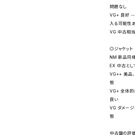
問題なし
VG+ 良好
入る可能性
VG 中古相
◎ジャケット
NM 新品同
EX 中古と
VG++ 美
態
VG+ 全体
良い
VG ダメー
態
中古盤の評価