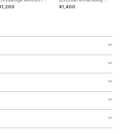
【LP】George Winston / W
【LP】Joan Armatrading /
inter Into Spring
Joan Armatrading
¥1,200
¥1,400