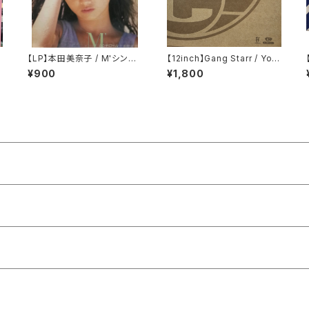
）
【LP】本田美奈子 / M'シンド
【12inch】Gang Starr / You
ローム
Know My Steez (UK Rem
¥900
¥1,800
ixes)