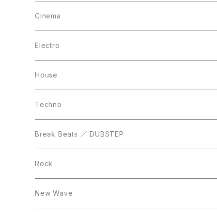
12inch
12inch
12inch
Cinema
10inch
CD
LP
LP
Electro
Casette Tape
12inch
12inch
House
DVD
LP
LP
Techno
12inch
12inch
Break Beats ／ DUBSTEP
10inch
LP
12inch
Rock
LP
12inch
New Wave