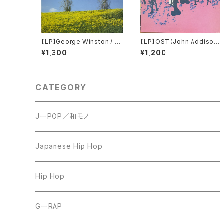
【LP】George Winston / W
【LP】OST（John Addison
inter Into Spring
/ A Bridge Too Far
¥1,300
¥1,200
CATEGORY
JーPOP／和モノ
LP
Japanese Hip Hop
7inch
12inch
Hip Hop
CD
LP
LP
GーRAP