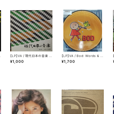
c
【LP】VA / 現代日本の音楽 第
【LP】VA / Bod: Words & M
i
9集 三絃曲 琵琶曲
usic
¥1,000
¥1,700
r