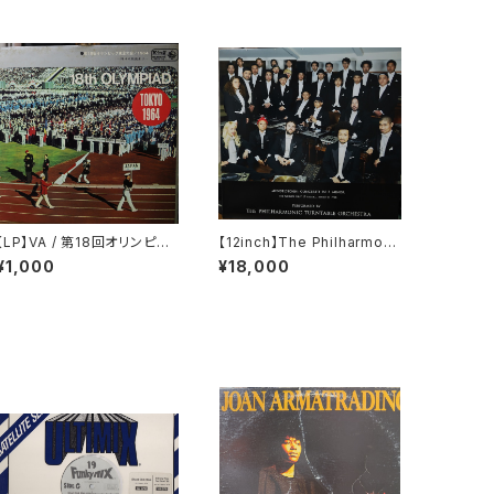
【LP】VA / 第18回オリンピッ
【12inch】The Philharmoni
ク東京大会/1964
c Turntable Orchestra / C
¥1,000
¥18,000
oncerto In E Minor