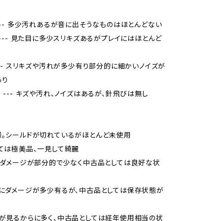
 --- 多少汚れあるが音に出そうなものはほとんどない
品 --- 見た目に多少スリキズあるがプレイにはほとんど
 --- スリキズや汚れが多少有り部分的に細かいノイズが
あり
当 --- キズや汚れ、ノイズはあるが、針飛びは無し
様。シールドが切れているがほとんど未使用
しては極美品、一見して綺麗
品、ダメージが部分的で少なく中古品としては良好な状
的にダメージが多少有るが、中古品としては保存状態が
ジが見るからに多く、中古品としては経年使用相当の状