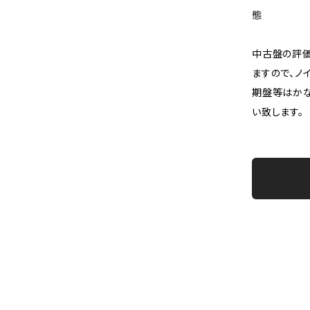
態
中古盤の評価
ますので、ノ
期盤等はか
い致します。