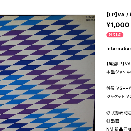
【LP】VA
¥1,000
残り1点
Internatio
【廃盤LP】V
本盤ジャケ中
盤質 VG++/
ジャケット V
◎状態表記
◎盤面
NM 新品同