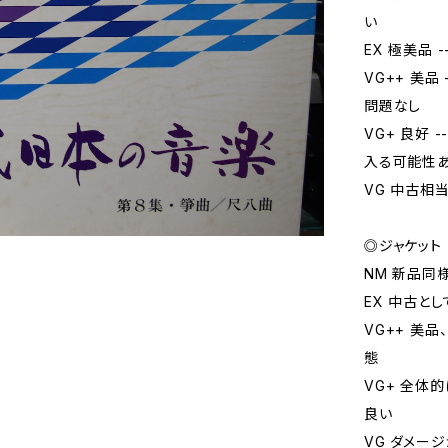
い
EX 極美品
VG++ 美
問題なし
VG+ 良好
入る可能性
VG 中古相
◎ジャケット
NM 新品同
EX 中古と
VG++ 美
態
VG+ 全体
良い
VG ダメー