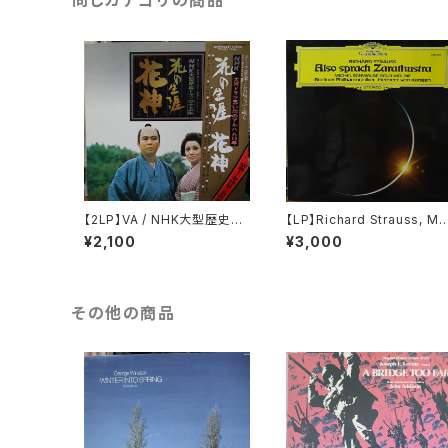
同じカテゴリの商品
【2LP】VA / NHK大型歴史ド
【LP】Richard Strauss, Mi
ラマの十五年 花の生涯から
hel Schwalb, Berliner Ph
¥2,100
¥3,000
花神まで
lharmoniker Herbert von
Karajan / Also Sprach Za
athustra
その他の商品