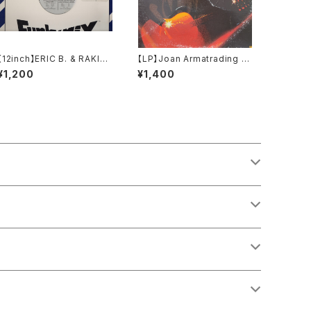
【12inch】ERIC B. & RAKIM
【LP】Joan Armatrading /
/ I Know You Got Soul 95'
Joan Armatrading
¥1,200
¥1,400
FUNKY MIX 19 C/D