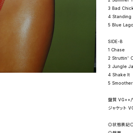
3 Bad Chic
4 Standing
5 Blue Lag
SIDE-B
1 Chase
2 Struttin'
3 Jungle J
4 Shake It
5 Smoother
盤質 VG++/
ジャケット 
◎状態表記
◎盤面