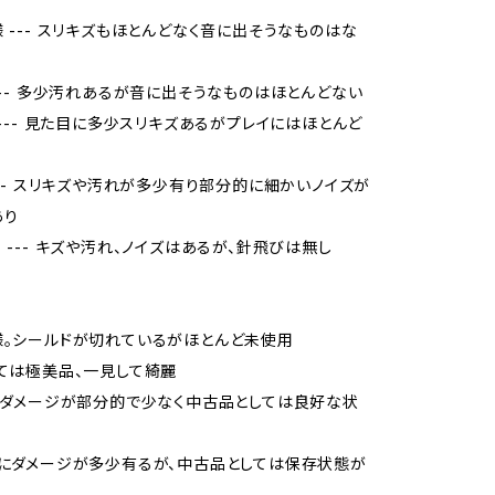
様 --- スリキズもほとんどなく音に出そうなものはな
 --- 多少汚れあるが音に出そうなものはほとんどない
品 --- 見た目に多少スリキズあるがプレイにはほとんど
 --- スリキズや汚れが多少有り部分的に細かいノイズが
あり
当 --- キズや汚れ、ノイズはあるが、針飛びは無し
様。シールドが切れているがほとんど未使用
しては極美品、一見して綺麗
品、ダメージが部分的で少なく中古品としては良好な状
的にダメージが多少有るが、中古品としては保存状態が