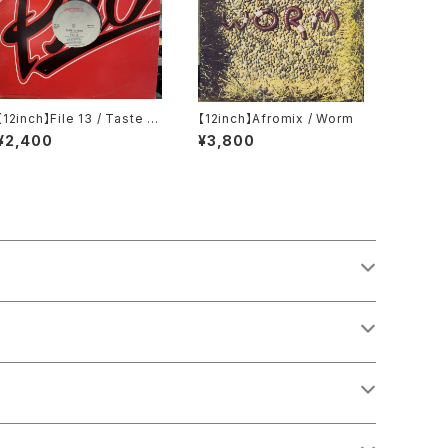
【12inch】File 13 / Taste S
【12inch】Afromix / Worm
o Good
¥2,400
¥3,800