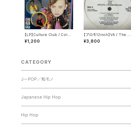
【LP】Culture Club / Colou
【プロモ12inch】VA / The 1
r By Numbers
90 Tommy Boy
¥1,200
¥3,800
CATEGORY
JーPOP／和モノ
LP
Japanese Hip Hop
7inch
12inch
Hip Hop