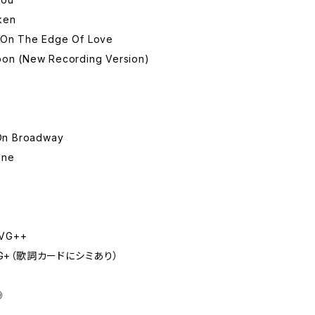
ken
 On The Edge Of Love
oon (New Recording Version)
 On Broadway
ane
VG++
VG+（歌詞カードにシミあり）
◎