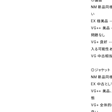
NM 新品同
い
EX 極美品
VG++ 美
問題なし
VG+ 良好
入る可能性
VG 中古相
◎ジャケット
NM 新品同
EX 中古と
VG++ 美
態
VG+ 全体
良い