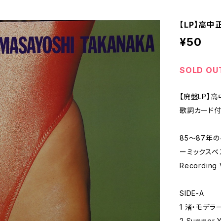
【LP】高中正義
¥50
SOLD OU
【廃盤LP】高中
歌詞カード付
85〜87年
ーミックスベス
Recording
SIDE-A
1 渚・モデラート
2 Summer 