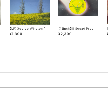
9
【LP】George Winston / W
【12inch】Ill Squad Produc
inter Into Spring
tion / On A Roll / Making
¥1,300
¥2,300
A Killing