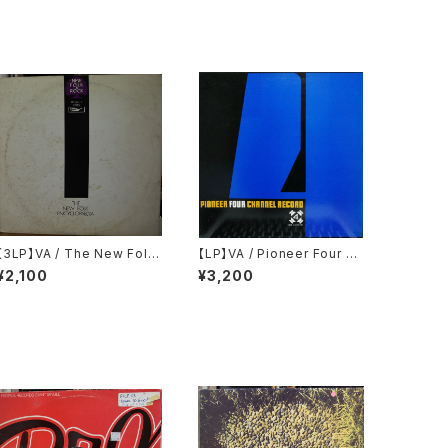
【3LP】VA / The New Folk
【LP】VA / Pioneer Four Ch
Encyclopaedia = ニュー・フ
annel Record
¥2,100
¥3,200
ォーク大百科事典