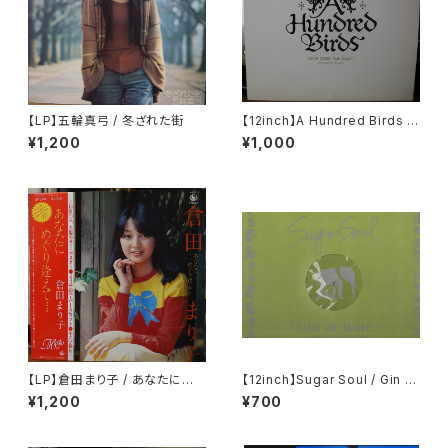
【LP】五輪真弓 / 冬ざれた街
【12inch】A Hundred Birds F
eat. Sugami / Amar Gora
¥1,200
¥1,000
【LP】倉田まり子 / あなたにめぐ
【12inch】Sugar Soul / Gin &
り逢えて・・・・
Lime
¥1,200
¥700