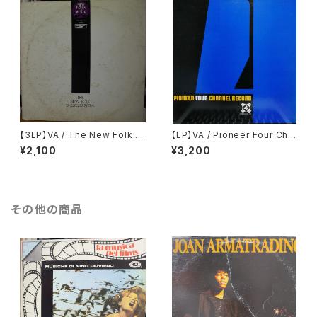
【3LP】VA / The New Folk E
【LP】VA / Pioneer Four Cha
ncyclopaedia = ニュー・フォ
nnel Record
¥2,100
¥3,200
ーク大百科事典
その他の商品