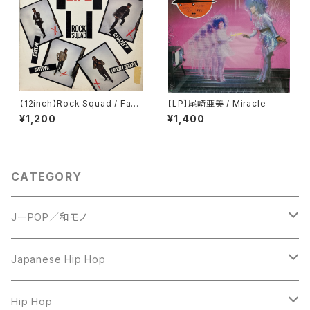
【12inch】Rock Squad / Fact
【LP】尾崎亜美 / Miracle
s Of Life
¥1,200
¥1,400
CATEGORY
JーPOP／和モノ
LP
Japanese Hip Hop
7inch
12inch
Hip Hop