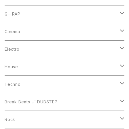
CD
LP
LP
GーRAP
12inch
12inch
12inch
Cinema
10inch
CD
LP
LP
Electro
Casette Tape
12inch
12inch
House
DVD
LP
LP
Techno
12inch
12inch
Break Beats ／ DUBSTEP
10inch
LP
12inch
Rock