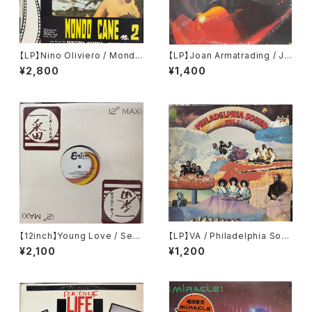
【LP】Nino Oliviero / Mondo
【LP】Joan Armatrading / Jo
Cane N° 2
an Armatrading
¥2,800
¥1,400
【12inch】Young Love / Sexu
【LP】VA / Philadelphia Soun
al Healing Rap
d Vol. 1
¥2,100
¥1,200