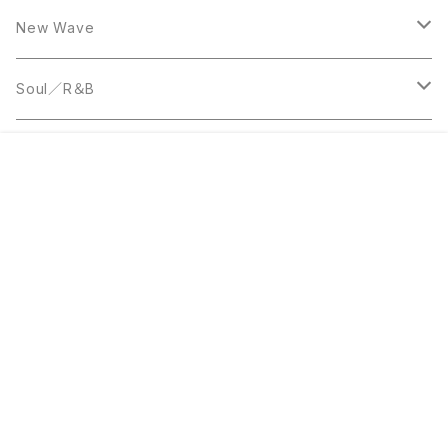
LP
12inch
New Wave
LP
12inch
Soul／R＆B
LP
LP
Disco
¥50
販売開始のお知らせを希望する
再入荷のお知らせを希望する
コミュニティ加入
種類を選択する
年齢確認
Sold out
SOLD OUT
0
12inch
7inch
Rare Groove
キーワードから探す
12inch
12inch
World Music
LP
LP
12inch
Jazz
カテゴリから探す
Acetate Press
LP
LP
Reggae／Dub
JーPOP／和モノ