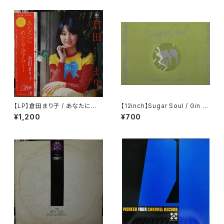
【LP】倉田まり子 / あなたにめぐ
【12inch】Sugar Soul / Gin &
り逢えて・・・・
Lime
¥1,200
¥700