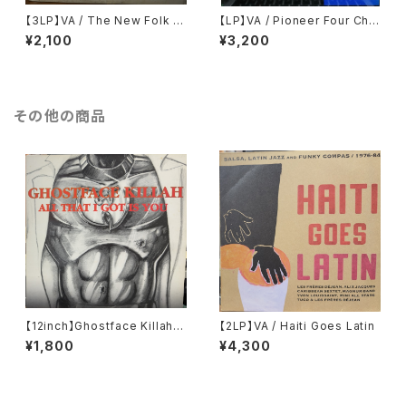
【3LP】VA / The New Folk E
【LP】VA / Pioneer Four Cha
ncyclopaedia = ニュー・フォ
nnel Record
¥2,100
¥3,200
ーク大百科事典
その他の商品
【12inch】Ghostface Killah /
【2LP】VA / Haiti Goes Latin
All That I Got Is You
¥1,800
¥4,300