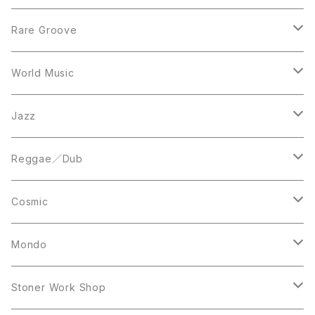
12inch
7inch
Rare Groove
12inch
12inch
World Music
LP
LP
12inch
Jazz
Acetate Press
LP
LP
Reggae／Dub
10inch
12inch
LP
Cosmic
12inch
12inch
Mondo
LP
LP
Stoner Work Shop