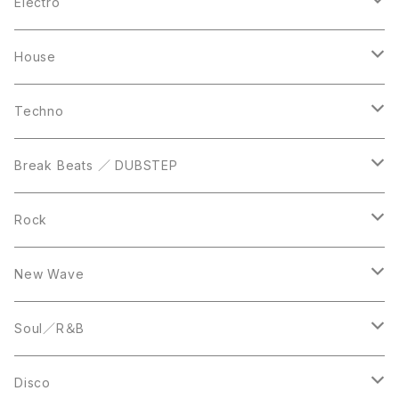
10inch
CD
LP
LP
Electro
Casette Tape
12inch
12inch
House
DVD
LP
LP
Techno
12inch
12inch
Break Beats ／ DUBSTEP
10inch
LP
12inch
Rock
LP
12inch
New Wave
LP
12inch
Soul／R＆B
LP
LP
Disco