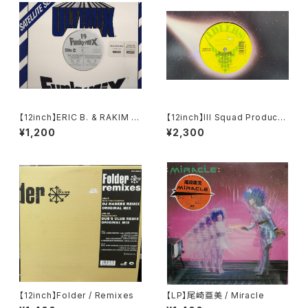
【12inch】ERIC B. & RAKIM / I
【12inch】Ill Squad Producti
Know You Got Soul 95' FU
on / On A Roll / Making A K
¥1,200
¥2,300
NKY MIX 19 C/D
illing
【12inch】Folder / Remixes
【LP】尾崎亜美 / Miracle