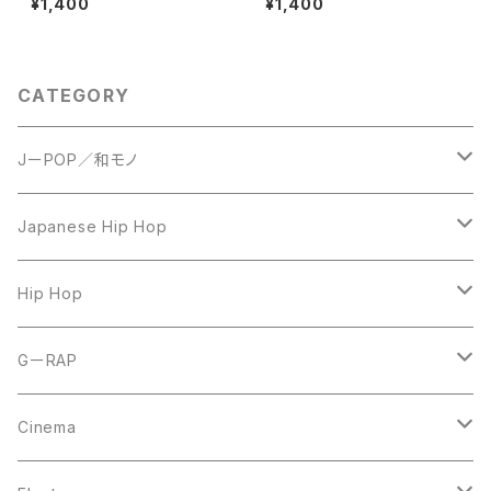
¥1,400
¥1,400
CATEGORY
JーPOP／和モノ
LP
Japanese Hip Hop
7inch
12inch
Hip Hop
CD
LP
LP
GーRAP
12inch
12inch
12inch
Cinema