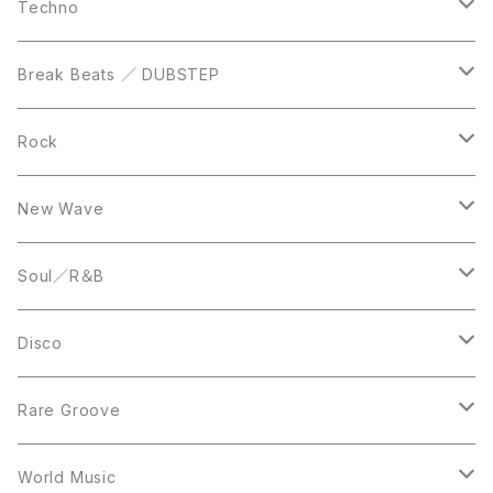
DVD
LP
LP
Techno
12inch
12inch
Break Beats ／ DUBSTEP
10inch
LP
12inch
Rock
LP
12inch
New Wave
LP
12inch
Soul／R＆B
LP
LP
Disco
12inch
7inch
Rare Groove
12inch
12inch
World Music