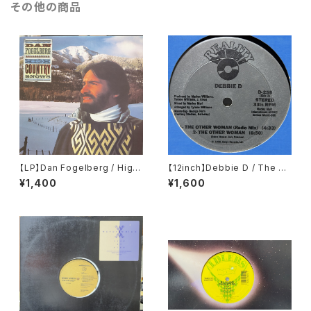
その他の商品
【LP】Dan Fogelberg / High
【12inch】Debbie D / The Ot
Country Snows
her Woman
¥1,400
¥1,600