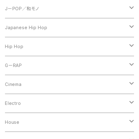
JーPOP／和モノ
LP
Japanese Hip Hop
7inch
12inch
Hip Hop
CD
LP
LP
GーRAP
12inch
12inch
12inch
Cinema
10inch
CD
LP
LP
Electro
Casette Tape
12inch
12inch
House