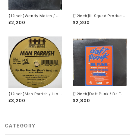
【12inch】Wendy Moten / St
【12inch】Ill Squad Producti
ep By Step
on / On A Roll / Making A K
¥2,200
¥2,300
illing
【12inch】Man Parrish / Hip
【12inch】Daft Punk / Da Fun
Hop Bee Bop (Don't Stop)
k
¥3,200
¥2,800
CATEGORY