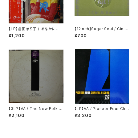
【LP】倉田まり子 / あなたにめぐ
【12inch】Sugar Soul / Gin &
り逢えて・・・・
Lime
¥1,200
¥700
【3LP】VA / The New Folk E
【LP】VA / Pioneer Four Cha
ncyclopaedia = ニュー・フォ
nnel Record
¥2,100
¥3,200
ーク大百科事典