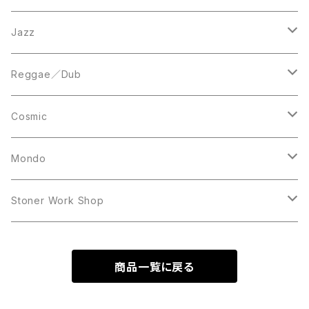
LP
LP
12inch
Jazz
Acetate Press
LP
LP
Reggae／Dub
10inch
12inch
LP
Cosmic
12inch
12inch
Mondo
LP
LP
Stoner Work Shop
12inch
CDR
商品一覧に戻る
TAPE