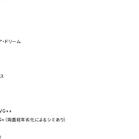
ア・ドリーム
ス
VG++
VG+（両面経年劣化によるシミあり）
◎