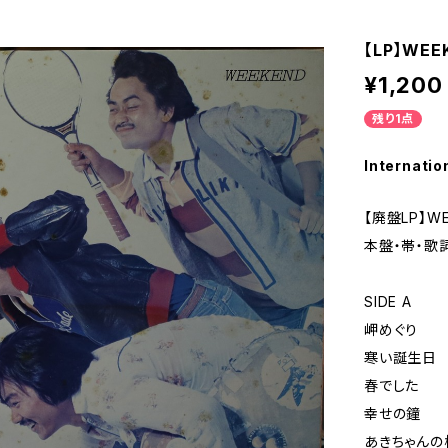
【LP】WEE
¥1,200
残り1点
Internatio
【廃盤LP】WE
本盤・帯・歌
SIDE A
岬めぐり
寒い誕生日
春でした
幸せの鐘
あきちゃんの