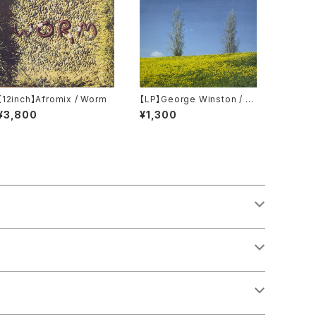
【12inch】Afromix / Worm
【LP】George Winston / W
inter Into Spring
¥3,800
¥1,300