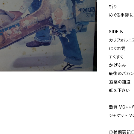
祈り
めぐる季節に
SIDE B
カリフォルニ
はぐれ雲
すくすく
かげふみ
最後のバカン
落葉の舗道
虹を下さい
盤質 VG++/
ジャケット 
◎状態表記