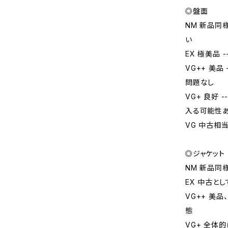
◎盤面
NM 新品同
い
EX 極美品
VG++ 美
問題なし
VG+ 良好
入る可能性
VG 中古相
◎ジャケット
NM 新品同
EX 中古と
VG++ 美
態
VG+ 全体