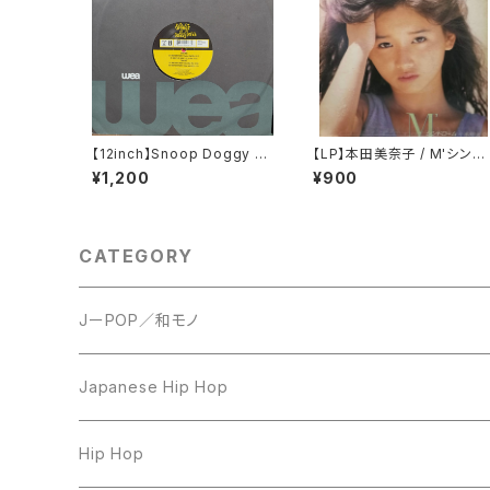
【12inch】Snoop Doggy D
【LP】本田美奈子 / M'シンド
ogg / What's My Name?
ローム
¥1,200
¥900
CATEGORY
JーPOP／和モノ
LP
Japanese Hip Hop
7inch
12inch
Hip Hop