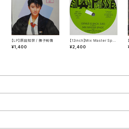
【LP】原田知世 / 撫子純情
【12inch】Mix Master Spad
e And Compton Posse /
¥1,400
¥2,400
Genius Is Back