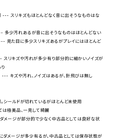
様 --- スリキズもほとんどなく音に出そうなものはな
 --- 多少汚れあるが音に出そうなものはほとんどない
品 --- 見た目に多少スリキズあるがプレイにはほとんど
 --- スリキズや汚れが多少有り部分的に細かいノイズが
あり
当 --- キズや汚れ、ノイズはあるが、針飛びは無し
様。シールドが切れているがほとんど未使用
しては極美品、一見して綺麗
品、ダメージが部分的で少なく中古品としては良好な状
的にダメージが多少有るが、中古品としては保存状態が