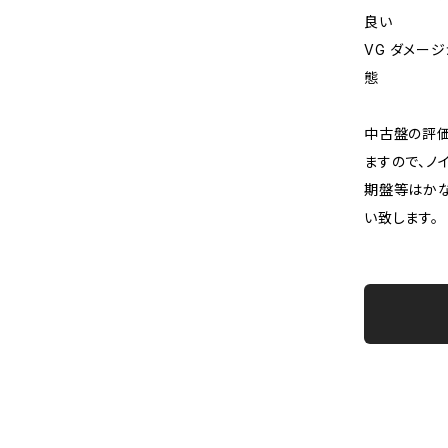
良い
VG ダメー
態
中古盤の評価
ますので、ノ
期盤等はか
い致します。