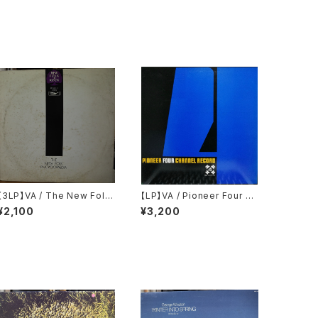
【3LP】VA / The New Folk
【LP】VA / Pioneer Four Ch
Encyclopaedia = ニュー・フ
annel Record
¥2,100
¥3,200
ォーク大百科事典