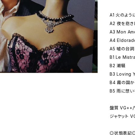
A1 火のよ
A2 夜を抱
A3 Mon Am
A4 Eldorad
A5 嘘の台
B1 Le Mistra
B2 潮騒
B3 Loving 
B4 霧の国
B5 雨に想い
盤質 VG++/
ジャケット 
◎状態表記