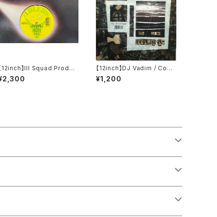
【12inch】Ill Squad Produc
【12inch】DJ Vadim / Conq
tion / On A Roll / Making
uest Of The Irrational
¥2,300
¥1,200
A Killing