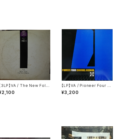
【3LP】VA / The New Folk
【LP】VA / Pioneer Four Ch
Encyclopaedia = ニュー・フ
annel Record
¥2,100
¥3,200
ォーク大百科事典