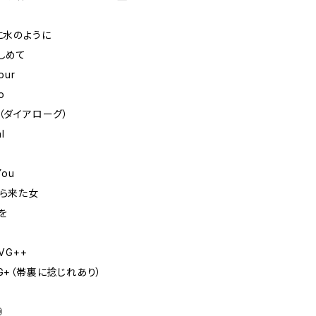
うに水のように
きしめて
our
o
詞（ダイアローグ）
l
You
から来た女
を
VG++
VG+（帯裏に捻じれあり）
◎