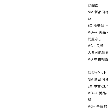
◎盤面
NM 新品同
い
EX 極美品
VG++ 美
問題なし
VG+ 良好
入る可能性
VG 中古相
◎ジャケット
NM 新品同
EX 中古と
VG++ 美
態
VG+ 全体