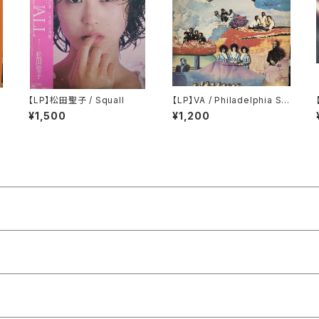
【LP】松田聖子 / Squall
【LP】VA / Philadelphia So
und Vol. 1
¥1,500
¥1,200