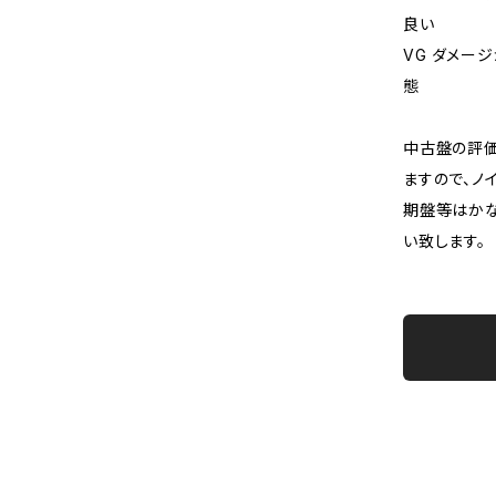
良い
VG ダメー
態
中古盤の評価
ますので、ノ
期盤等はか
い致します。