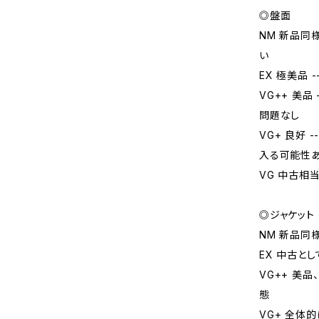
◎盤面
NM 新品同
い
EX 極美品
VG++ 美
問題なし
VG+ 良好
入る可能性
VG 中古相
◎ジャケット
NM 新品同
EX 中古と
VG++ 美
態
VG+ 全体