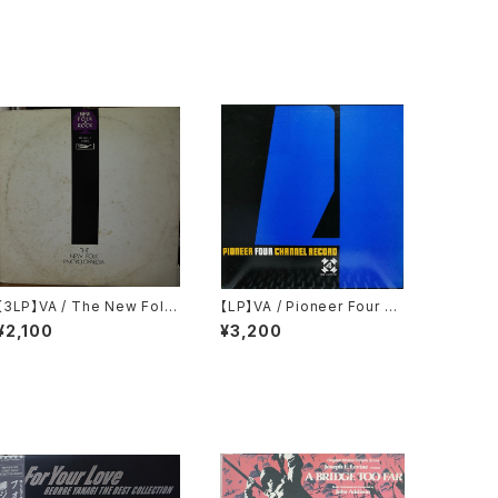
【3LP】VA / The New Folk
【LP】VA / Pioneer Four Ch
Encyclopaedia = ニュー・フ
annel Record
¥2,100
¥3,200
ォーク大百科事典