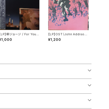
【LP】柳ジョージ / For Your
【LP】OST（John Addison）
Love - George Yanagi T
/ A Bridge Too Far
¥1,000
¥1,200
he Best Collection