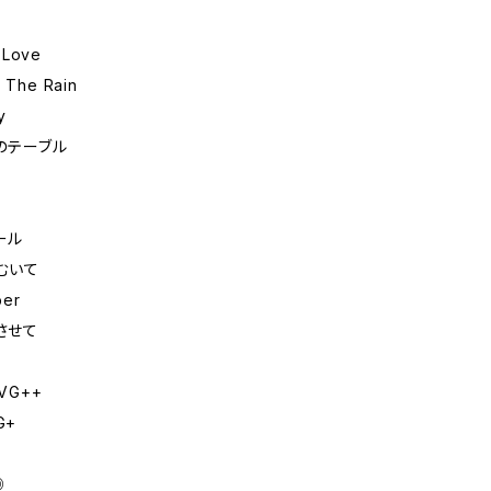
 Love
n The Rain
y
らのテーブル
ール
りむいて
ber
させて
VG++
G+
◎