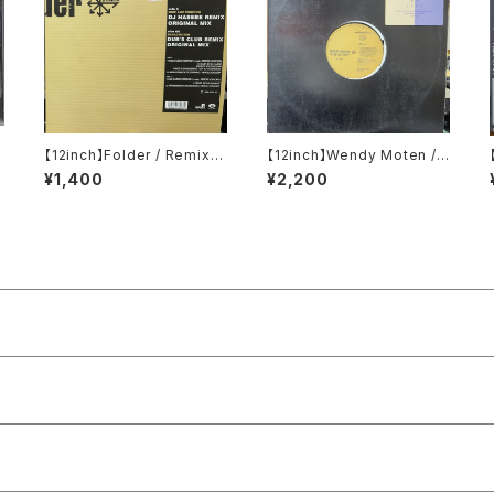
a
【12inch】Folder / Remixe
【12inch】Wendy Moten /
s
Step By Step
¥1,400
¥2,200