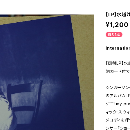
【LP】水越け
¥1,200
残り1点
Internatio
【廃盤LP】水
詞カード付で
シンガーソン
のアルバムL
ゲエ「my p
ィック・スウィ
メロディを拝
ンサー「ショ