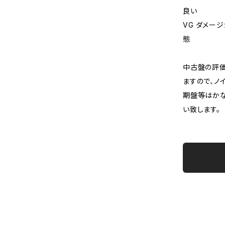
良い
VG ダメー
態
中古盤の評価
ますので、ノ
期盤等はか
い致します。