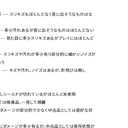
様 --- スリキズもほとんどなく音に出そうなものはな
 --- 多少汚れあるが音に出そうなものはほとんどない
品 --- 見た目に多少スリキズあるがプレイにはほとんど
 --- スリキズや汚れが多少有り部分的に細かいノイズが
あり
当 --- キズや汚れ、ノイズはあるが、針飛びは無し
様。シールドが切れているがほとんど未使用
しては極美品、一見して綺麗
品、ダメージが部分的で少なく中古品としては良好な状
的にダメージが多少有るが、中古品としては保存状態が