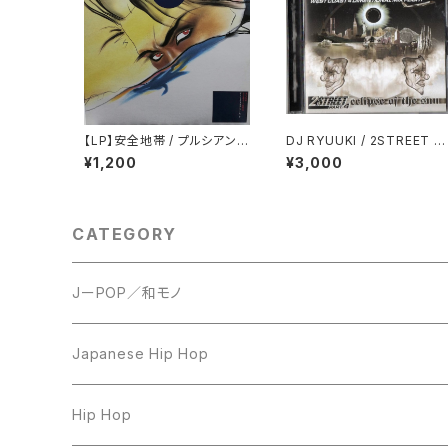
【LP】安全地帯 / プルシアンブ
DJ RYUUKI / 2STREET p
ルーの肖像 オリジナル・サウ
rt.4 ecipse of the sun
¥1,200
¥3,000
ンドトラック
CATEGORY
JーPOP／和モノ
LP
Japanese Hip Hop
7inch
12inch
Hip Hop