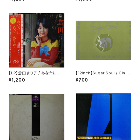
【LP】倉田まり子 / あなたにめぐ
【12inch】Sugar Soul / Gin &
り逢えて・・・・
Lime
¥1,200
¥700