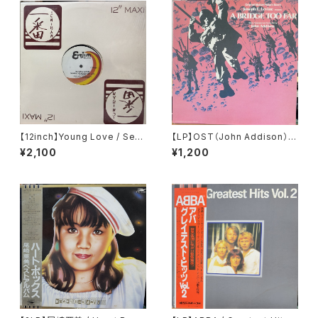
【12inch】Young Love / Sexu
【LP】OST（John Addison） /
al Healing Rap
A Bridge Too Far
¥2,100
¥1,200