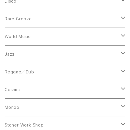
LP
LP
Disco
12inch
7inch
Rare Groove
12inch
12inch
World Music
LP
LP
12inch
Jazz
Acetate Press
LP
LP
Reggae／Dub
10inch
12inch
LP
Cosmic
12inch
12inch
Mondo
LP
LP
Stoner Work Shop