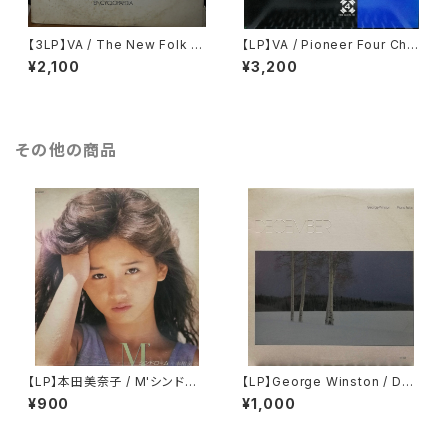
【3LP】VA / The New Folk E
【LP】VA / Pioneer Four Cha
ncyclopaedia = ニュー・フォ
nnel Record
¥2,100
¥3,200
ーク大百科事典
その他の商品
【LP】本田美奈子 / M'シンドロ
【LP】George Winston / Dec
ーム
ember
¥900
¥1,000