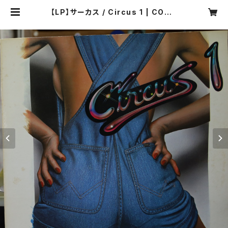
【LP】サーカス / Circus 1 | COMP
ACT DISCO ASIA