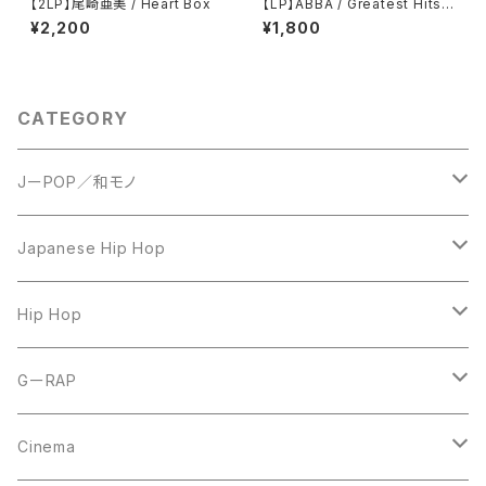
【2LP】尾崎亜美 / Heart Box
【LP】ABBA / Greatest Hits V
ol. 2
¥2,200
¥1,800
CATEGORY
JーPOP／和モノ
LP
Japanese Hip Hop
7inch
12inch
Hip Hop
CD
LP
LP
GーRAP
12inch
12inch
12inch
Cinema