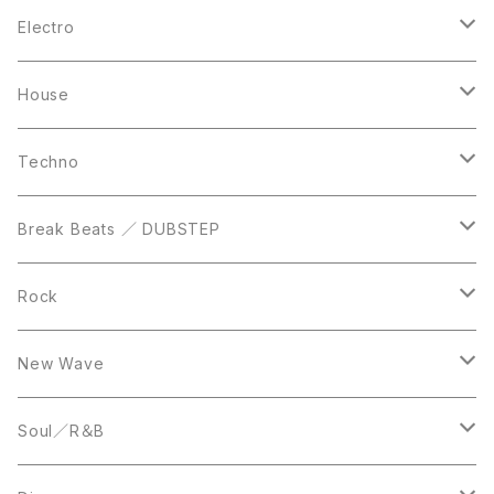
10inch
CD
LP
LP
Electro
Casette Tape
12inch
12inch
House
DVD
LP
LP
Techno
12inch
12inch
Break Beats ／ DUBSTEP
10inch
LP
12inch
Rock
LP
12inch
New Wave
LP
12inch
Soul／R＆B