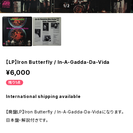
1
/2
【LP】Iron Butterfly / In-A-Gadda-Da-Vida
¥6,000
残り1点
International shipping available
【廃盤LP】Iron Butterfly / In-A-Gadda-Da-Vidaになります。
日本盤・解説付きです。