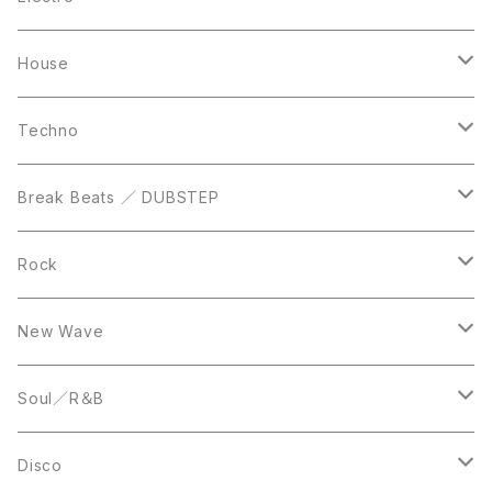
Casette Tape
12inch
12inch
House
DVD
LP
LP
Techno
12inch
12inch
Break Beats ／ DUBSTEP
10inch
LP
12inch
Rock
LP
12inch
New Wave
LP
12inch
Soul／R＆B
LP
LP
Disco