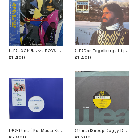
【LP】LOOK ルック / BOYS BE
【LP】Dan Fogelberg / High
DREAMIN' ボーイズ・ビー・ドリ
Country Snows
¥1,400
¥1,400
ーミン
【廃盤12inch】Kut Masta Kurt
【12inch】Snoop Doggy Dog
/ Unreleased Remixes Vol
g / What's My Name?
¥5,800
¥1,200