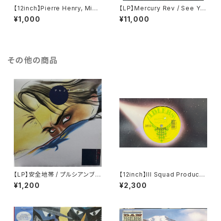
【12inch】Pierre Henry, Mich
【LP】Mercury Rev / See Yo
el Colombier / Psych Rock
u On The Other Side
¥1,000
¥11,000
その他の商品
【LP】安全地帯 / プルシアンブル
【12inch】Ill Squad Producti
ーの肖像 オリジナル・サウンドト
on / On A Roll / Making A K
¥1,200
¥2,300
ラック
illing