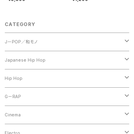
ume 1
CATEGORY
JーPOP／和モノ
LP
Japanese Hip Hop
7inch
12inch
Hip Hop
CD
LP
LP
GーRAP
12inch
12inch
12inch
Cinema
10inch
CD
LP
LP
Electro