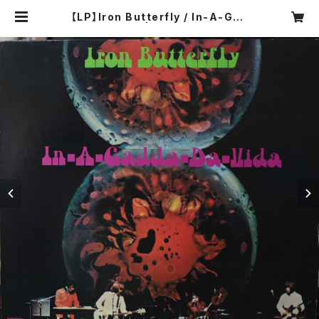
【LP】Iron Butterfly / In-A-Gad
da-Da-Vida | COMPACT DISC
O ASIA