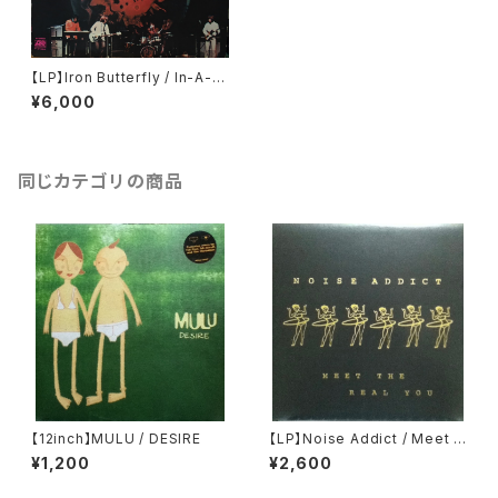
【LP】Iron Butterfly / In-A-G
adda-Da-Vida
¥6,000
同じカテゴリの商品
【12inch】MULU / DESIRE
【LP】Noise Addict / Meet T
he Real You
¥1,200
¥2,600