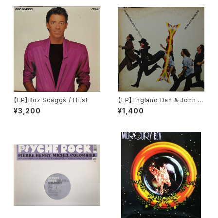
【LP】Boz Scaggs / Hits!
【LP】England Dan & John F
ord Coley / Dr. Heckle And
¥3,200
¥1,400
Mr. Jive