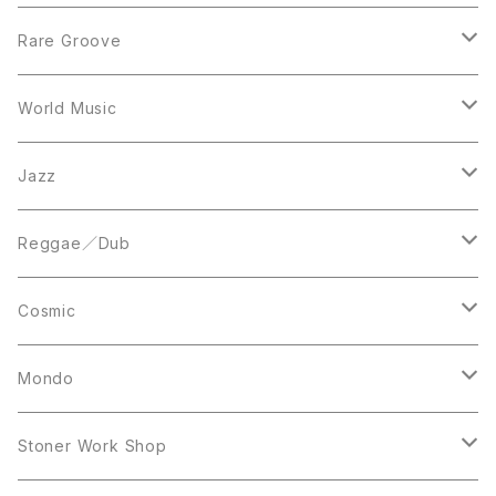
12inch
7inch
Rare Groove
12inch
12inch
World Music
LP
LP
12inch
Jazz
Acetate Press
LP
LP
Reggae／Dub
10inch
12inch
LP
Cosmic
12inch
12inch
Mondo
LP
LP
Stoner Work Shop