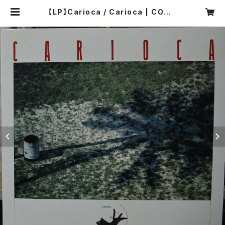
【LP】Carioca / Carioca | COMP
ACT DISCO ASIA