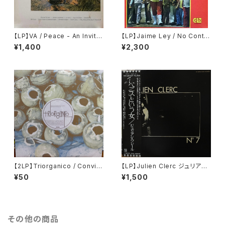
【LP】VA / Peace - An Invitat
【LP】Jaime Ley / No Conta
ion To Windham Hill, vol. 1
ban Con Mi Astucia
¥1,400
¥2,300
【2LP】Triorganico / Conviv
【LP】Julien Clerc ジュリアン・
encia
クレール / № 7
¥50
¥1,500
その他の商品