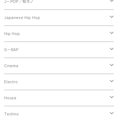
JーPOP／和モノ
LP
Japanese Hip Hop
7inch
12inch
Hip Hop
CD
LP
LP
GーRAP
12inch
12inch
12inch
Cinema
10inch
CD
LP
LP
Electro
Casette Tape
12inch
12inch
House
DVD
LP
LP
Techno