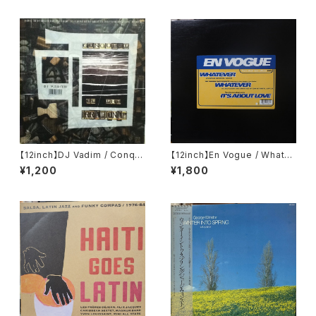
【12inch】DJ Vadim / Conqu
【12inch】En Vogue / Whatev
est Of The Irrational
er (The Tumblin' Dice Rem
¥1,200
¥1,800
ixes)