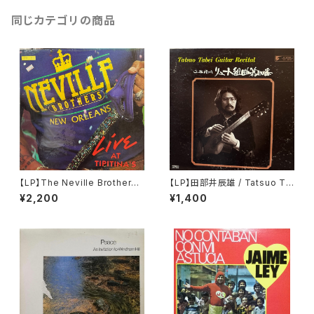
同じカテゴリの商品
【LP】The Neville Brothers /
【LP】田部井辰雄 / Tatsuo Ta
Live At Tipitina's Volume II
bei Guitar Recital
¥2,200
¥1,400