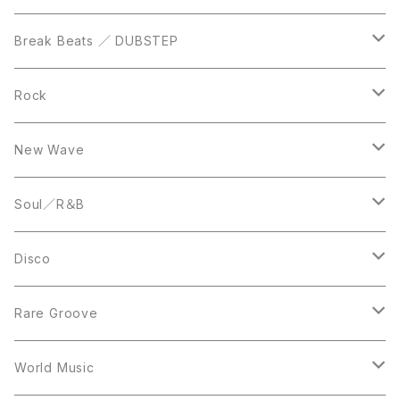
12inch
12inch
Break Beats ／ DUBSTEP
10inch
LP
12inch
Rock
LP
12inch
New Wave
LP
12inch
Soul／R＆B
LP
LP
Disco
12inch
7inch
Rare Groove
12inch
12inch
World Music