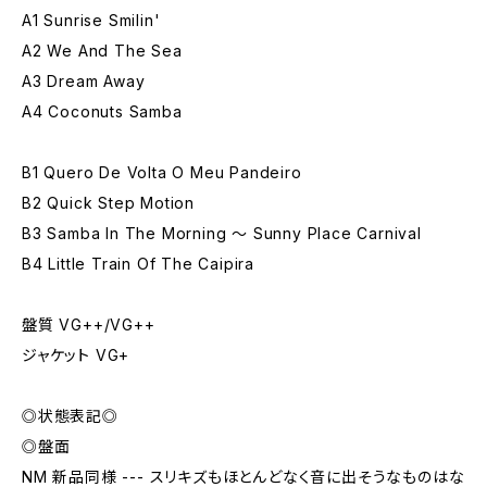
A1 Sunrise Smilin'
A2 We And The Sea
A3 Dream Away
A4 Coconuts Samba
B1 Quero De Volta O Meu Pandeiro
B2 Quick Step Motion
B3 Samba In The Morning ～ Sunny Place Carnival
B4 Little Train Of The Caipira
盤質 VG++/VG++
ジャケット VG+
◎状態表記◎
◎盤面
NM 新品同様 --- スリキズもほとんどなく音に出そうなものはな