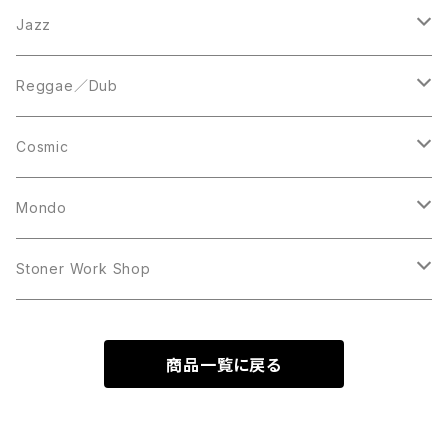
LP
LP
12inch
Jazz
Acetate Press
LP
LP
Reggae／Dub
10inch
12inch
LP
Cosmic
12inch
12inch
Mondo
LP
LP
Stoner Work Shop
12inch
CDR
商品一覧に戻る
TAPE