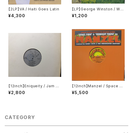
【2LP】VA / Haiti Goes Latin
【LP】George Winston / Win
ter Into Spring
¥4,300
¥1,200
【12inch】Eniqueity / Jam Ho
【12inch】Manzel / Space Fu
use Rock
nk / Midnight Theme
¥2,800
¥5,500
CATEGORY