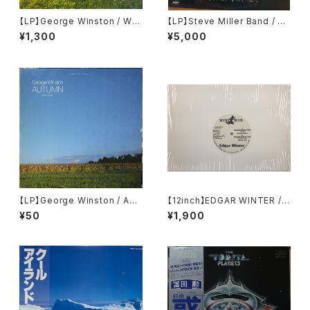
【LP】George Winston / Win
【LP】Steve Miller Band / Bo
ter Into Spring
ok Of Dreams
¥1,300
¥5,000
【LP】George Winston / Aut
【12inch】EDGAR WINTER / F
umn
RANKENSTEIN 1984
¥50
¥1,900