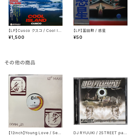
【LP】Cusco クスコ / Cool Isl
【LP】冨田勲 / 惑星
and クール・アイランド
¥1,500
¥50
その他の商品
【12inch】Young Love / Sexu
DJ RYUUKI / 2STREET part.