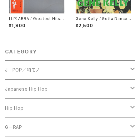
【LP】ABBA / Greatest Hits V
Gene Kelly / Gotta Dance:
ol. 2
Best of [Import]
¥1,800
¥2,500
CATEGORY
JーPOP／和モノ
LP
Japanese Hip Hop
7inch
12inch
Hip Hop
CD
LP
LP
GーRAP