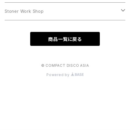
LP
LP
Stoner Work Shop
12inch
CDR
商品一覧に戻る
TAPE
© COMPACT DISCO ASIA
Powered by