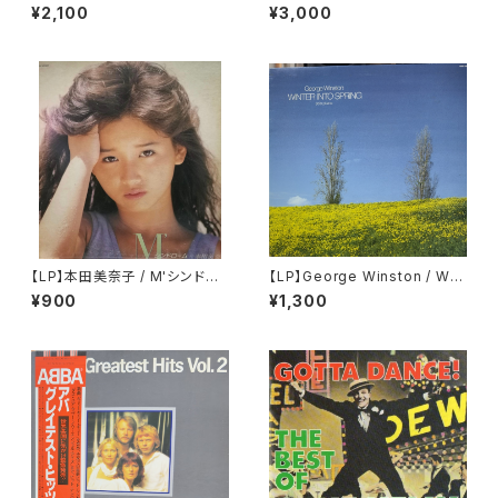
al Healing Rap
4 ecipse of the sun
¥2,100
¥3,000
【LP】本田美奈子 / M'シンドロ
【LP】George Winston / Win
ーム
ter Into Spring
¥900
¥1,300