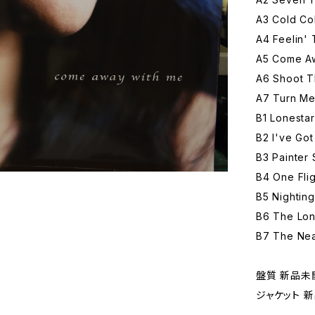
A3 Cold Co
A4 Feelin'
A5 Come Aw
A6 Shoot T
A7 Turn Me
B1 Lonestar
B2 I've Got
B3 Painter 
B4 One Fli
B5 Nighting
B6 The Lon
B7 The Nea
盤質 新品未
ジャケット 