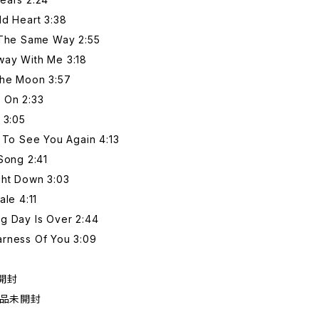
ld Heart 3:38
 The Same Way 2:55
ay With Me 3:18
he Moon 3:57
 On 2:33
 3:05
 To See You Again 4:13
Song 2:41
ght Down 3:03
ale 4:11
g Day Is Over 2:44
rness Of You 3:09
開封
新品未開封