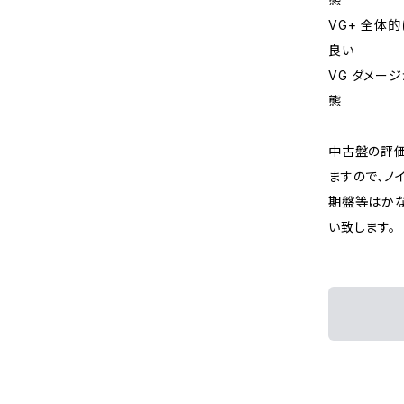
VG+ 全体
良い
VG ダメー
態
中古盤の評価
ますので、ノ
期盤等はか
い致します。