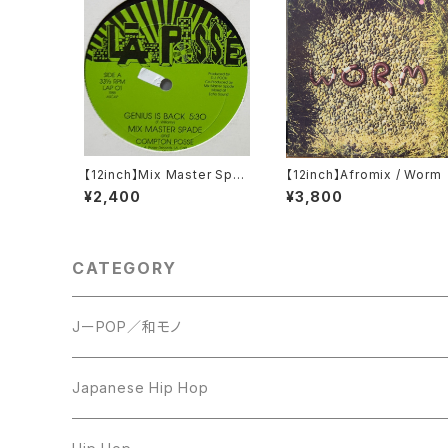
【12inch】Mix Master Spad
【12inch】Afromix / Worm
e And Compton Posse /
¥2,400
¥3,800
Genius Is Back
CATEGORY
JーPOP／和モノ
LP
Japanese Hip Hop
7inch
12inch