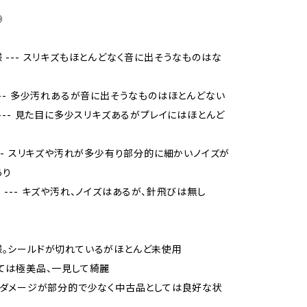
◎
様 --- スリキズもほとんどなく音に出そうなものはな
 --- 多少汚れあるが音に出そうなものはほとんどない
品 --- 見た目に多少スリキズあるがプレイにはほとんど
 --- スリキズや汚れが多少有り部分的に細かいノイズが
あり
当 --- キズや汚れ、ノイズはあるが、針飛びは無し
様。シールドが切れているがほとんど未使用
しては極美品、一見して綺麗
品、ダメージが部分的で少なく中古品としては良好な状