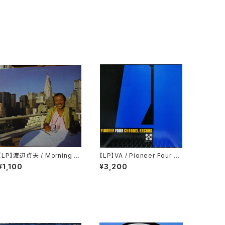
【LP】渡辺貞夫 / Morning Is
【LP】VA / Pioneer Four Ch
land
annel Record
¥1,100
¥3,200