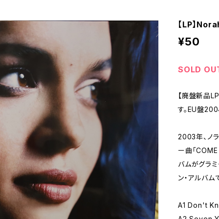
【LP】Nora
¥50
SOLD OU
【廃盤新品LP】
す。EU盤20
2003年、
ー曲「COME
バムがグラミ
ン・アルバム
A1 Don't K
A2 Seven Y