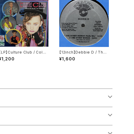
【LP】Culture Club / Colou
【12inch】Debbie D / The
r By Numbers
Other Woman
¥1,200
¥1,600