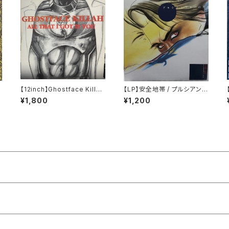
【12inch】Ghostface Killah
【LP】安全地帯 / プルシアンブ
/ All That I Got Is You
ルーの肖像 オリジナル・サウ
¥1,800
¥1,200
ンドトラック