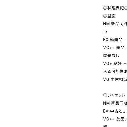
◎状態表記
◎盤面
NM 新品同
い
EX 極美品
VG++ 美
問題なし
VG+ 良好
入る可能性
VG 中古相
◎ジャケット
NM 新品同
EX 中古と
VG++ 美
態