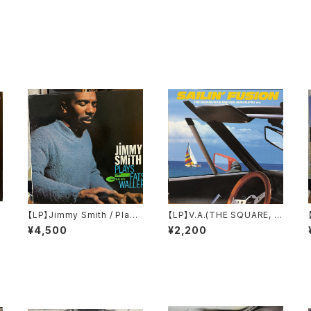
【LP】Jimmy Smith / Plays
【LP】V.A.(THE SQUARE, M
&
Fats Waller
ARLENE, TERUMASA HIN
¥4,500
¥2,200
O) / SAILIN' FUSION