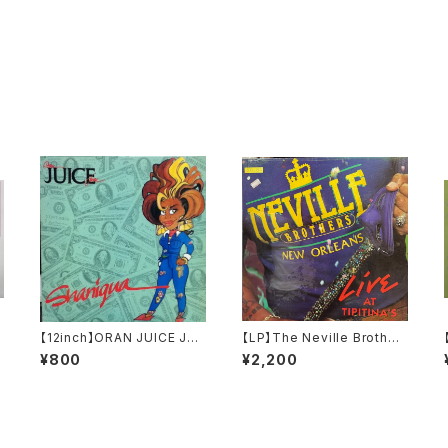
0
【12inch】ORAN JUICE JO
【LP】The Neville Brother
NES / Shaniqua
s / Live At Tipitina's Volu
¥800
¥2,200
me II