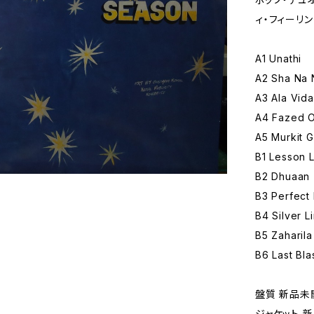
ィ・フィーリ
A1 Unathi
A2 Sha Na 
A3 Ala Vida
A4 Fazed O
A5 Murkit 
B1 Lesson 
B2 Dhuaan
B3 Perfect
B4 Silver L
B5 Zaharila
B6 Last Bla
盤質 新品未
ジャケット 