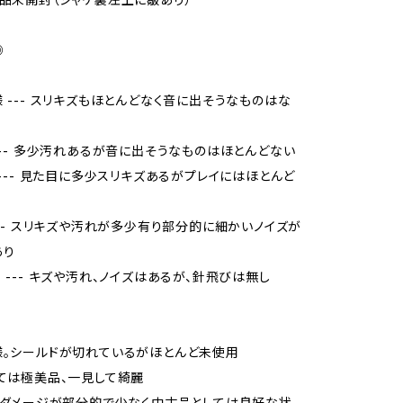
◎
様 --- スリキズもほとんどなく音に出そうなものはな
 --- 多少汚れあるが音に出そうなものはほとんどない
品 --- 見た目に多少スリキズあるがプレイにはほとんど
 --- スリキズや汚れが多少有り部分的に細かいノイズが
あり
当 --- キズや汚れ、ノイズはあるが、針飛びは無し
様。シールドが切れているがほとんど未使用
しては極美品、一見して綺麗
品、ダメージが部分的で少なく中古品としては良好な状