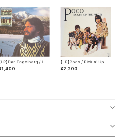
【LP】Dan Fogelberg / Hig
【LP】Poco / Pickin' Up Th
h Country Snows
e Pieces
¥1,400
¥2,200