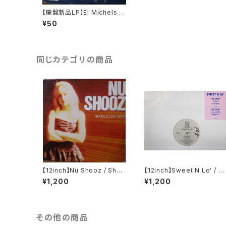
【廃盤新品LP】El Michels A
ffair / Yeti Season
¥50
同じカテゴリの商品
【12inch】Nu Shooz / Shou
【12inch】Sweet N Lo' / 4
ld I Say Yes?
Dog
¥1,200
¥1,200
その他の商品