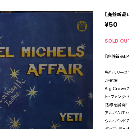
【廃盤新品LP】
¥50
SOLD OU
【廃盤新品LP】E
先行リリースさ
が登場!
Big Cro
ト・ファンク
路線を展開!
アルバム『Pr
ウル・バンド7
ポップ・デュオ