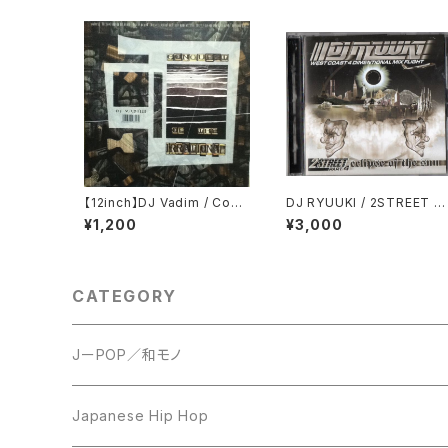
【12inch】DJ Vadim / Conq
DJ RYUUKI / 2STREET p
uest Of The Irrational
rt.4 ecipse of the sun
¥1,200
¥3,000
CATEGORY
JーPOP／和モノ
LP
Japanese Hip Hop