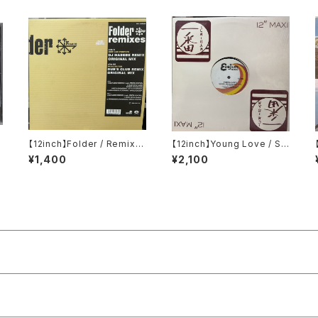
a
【12inch】Folder / Remixe
【12inch】Young Love / Se
s
xual Healing Rap
¥1,400
¥2,100