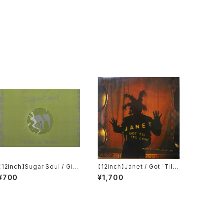
【12inch】Sugar Soul / Gin
【12inch】Janet / Got 'Til I
& Lime
t's Gone
¥700
¥1,700