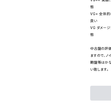
態
VG+ 全体
良い
VG ダメー
態
中古盤の評価
ますので、ノ
期盤等はか
い致します。