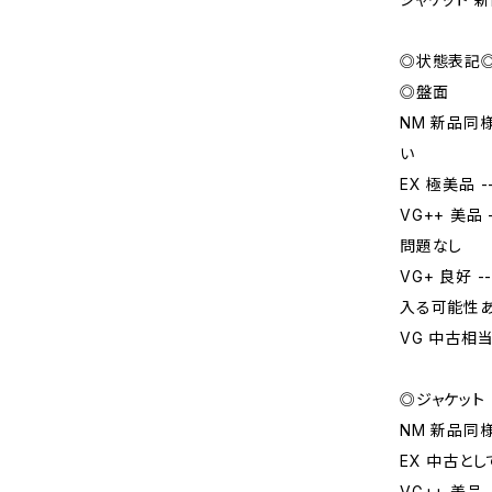
◎状態表記
◎盤面
NM 新品同
い
EX 極美品
VG++ 美
問題なし
VG+ 良好
入る可能性
VG 中古相
◎ジャケット
NM 新品同
EX 中古と
VG++ 美