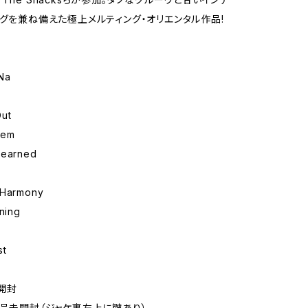
ングを兼ね備えた極上メルティング・オリエンタル作品!
Na
ut
Gem
Learned
 Harmony
ining
st
開封
新品未開封（ジャケ裏左上に皺あり）