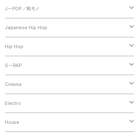
JーPOP／和モノ
LP
Japanese Hip Hop
7inch
12inch
Hip Hop
CD
LP
LP
GーRAP
12inch
12inch
12inch
Cinema
10inch
CD
LP
LP
Electro
Casette Tape
12inch
12inch
House