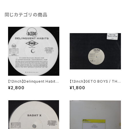
同じカテゴリの商品
【12inch】Delinquent Habits
【12inch】GETO BOYS / THE
/ Lower Eastside
WORLD IS A GHETTO
¥2,800
¥1,800