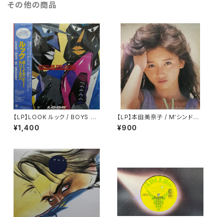
その他の商品
【LP】LOOK ルック / BOYS BE
【LP】本田美奈子 / M'シンドロ
DREAMIN' ボーイズ・ビー・ドリ
ーム
¥1,400
¥900
ーミン