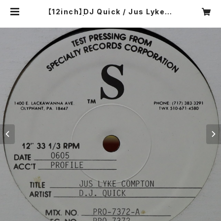
【12inch】DJ Quick / Jus Lyke C
ompton | COMPACT DISCO AS
IA