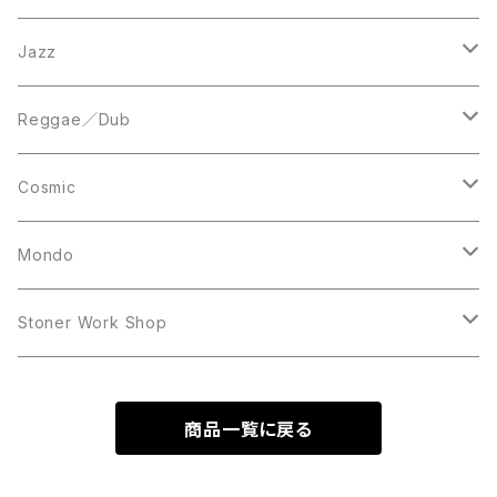
LP
LP
12inch
Jazz
Acetate Press
LP
LP
Reggae／Dub
10inch
12inch
LP
Cosmic
12inch
12inch
Mondo
LP
LP
Stoner Work Shop
12inch
CDR
商品一覧に戻る
TAPE