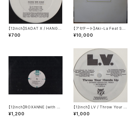
【12inch】SADAT X / HANG 'E
【アセテート】Aki-La Feat Sno
M HIGH
op Dogg / Freak The Hous
¥700
¥10,000
e
【12inch】ROXANNE (with U
【12inch】 LV / Throw Your H
TFO) / THE REAL ROXANN
ands Up (Remixes)
¥1,200
¥1,000
E