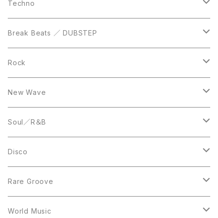
DVD
LP
LP
Techno
12inch
12inch
Break Beats ／ DUBSTEP
10inch
LP
12inch
Rock
LP
12inch
New Wave
LP
12inch
Soul／R＆B
LP
LP
Disco
12inch
7inch
Rare Groove
12inch
12inch
World Music