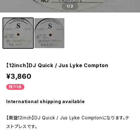
1
/2
【12inch】DJ Quick / Jus Lyke Compton
¥3,860
残り1点
International shipping available
【廃盤12inch】DJ Quick / Jus Lyke Comptonになります。テ
ストプレスです。