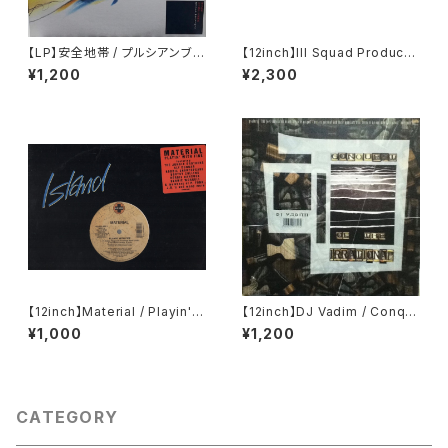
【LP】安全地帯 / プルシアンブル
【12inch】Ill Squad Producti
ーの肖像 オリジナル・サウンドト
on / On A Roll / Making A K
¥1,200
¥2,300
ラック
illing
【12inch】Material / Playin'
【12inch】DJ Vadim / Conqu
With Fire
est Of The Irrational
¥1,000
¥1,200
CATEGORY