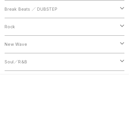
12inch
12inch
Break Beats ／ DUBSTEP
10inch
LP
12inch
Rock
LP
12inch
New Wave
LP
12inch
Soul／R＆B
LP
LP
Disco
販売開始のお知らせを希望する
再入荷のお知らせを希望する
コミュニティ加入
種類を選択する
年齢確認
¥2,200
Add to cart
0
12inch
7inch
Rare Groove
キーワードから探す
12inch
12inch
World Music