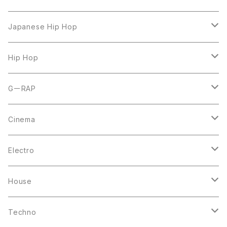
LP
Japanese Hip Hop
7inch
12inch
Hip Hop
CD
LP
LP
GーRAP
12inch
12inch
12inch
Cinema
10inch
CD
LP
LP
Electro
Casette Tape
12inch
12inch
House
DVD
LP
LP
Techno