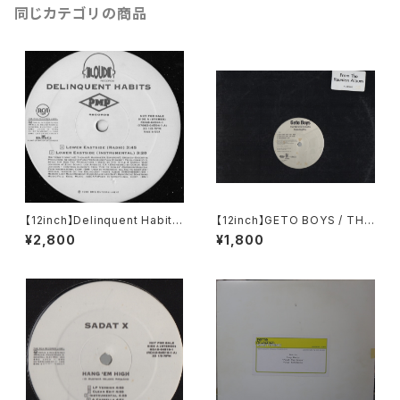
同じカテゴリの商品
【12inch】Delinquent Habits
【12inch】GETO BOYS / THE
/ Lower Eastside
WORLD IS A GHETTO
¥2,800
¥1,800