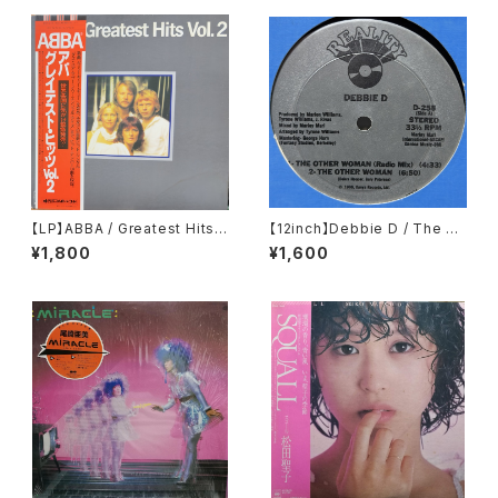
【LP】ABBA / Greatest Hits V
【12inch】Debbie D / The Ot
ol. 2
her Woman
¥1,800
¥1,600