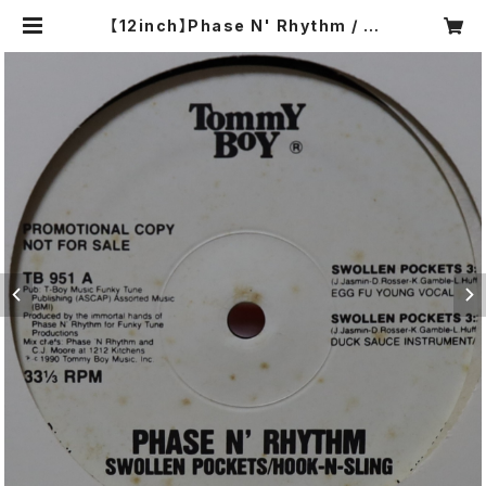
【12inch】Phase N' Rhythm / S
wollen Pockets / Hook-N-Slin
g | COMPACT DISCO ASIA