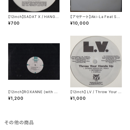
【12inch】SADAT X / HANG 'E
【アセテート】Aki-La Feat Sno
M HIGH
op Dogg / Freak The Hous
¥700
¥10,000
e
【12inch】ROXANNE (with U
【12inch】 LV / Throw Your H
TFO) / THE REAL ROXANN
ands Up (Remixes)
¥1,200
¥1,000
E
その他の商品