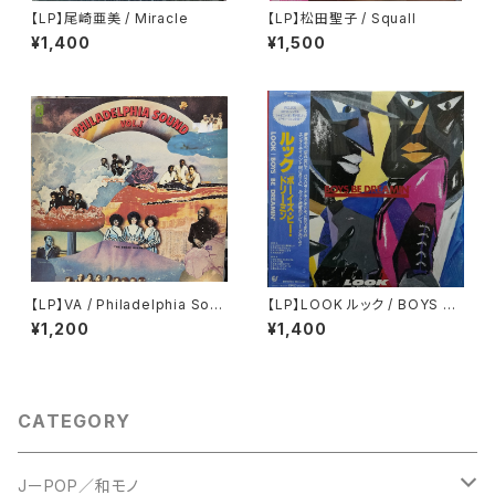
【LP】尾崎亜美 / Miracle
【LP】松田聖子 / Squall
¥1,400
¥1,500
【LP】VA / Philadelphia Soun
【LP】LOOK ルック / BOYS BE
d Vol. 1
DREAMIN' ボーイズ・ビー・ドリ
¥1,200
¥1,400
ーミン
CATEGORY
JーPOP／和モノ