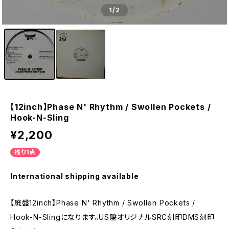
1
/2
【12inch】Phase N' Rhythm / Swollen Pockets /
Hook-N-Sling
¥2,200
残り1点
International shipping available
【廃盤12inch】Phase N' Rhythm / Swollen Pockets /
Hook-N-Slingになります。US盤オリジナルSRC刻印DMS刻印