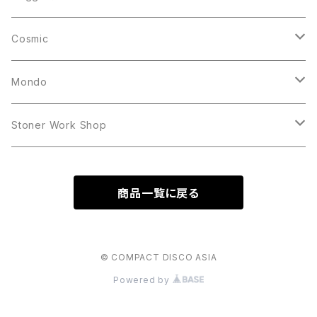
10inch
12inch
LP
Cosmic
12inch
12inch
Mondo
LP
LP
Stoner Work Shop
12inch
CDR
商品一覧に戻る
TAPE
© COMPACT DISCO ASIA
Powered by