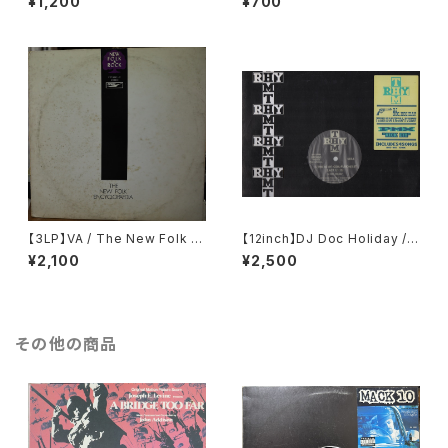
¥1,200
¥700
【3LP】VA / The New Folk E
【12inch】DJ Doc Holiday / P
ncyclopaedia = ニュー・フォ
MX / (This Is My) Com.-Fu
¥2,100
¥2,500
ーク大百科事典
sion / Act.1 / Kick It!! / Act.2
その他の商品