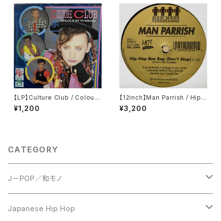
【LP】Culture Club / Colour
【12inch】Man Parrish / Hip
By Numbers
Hop Bee Bop (Don't Stop)
¥1,200
¥3,200
CATEGORY
JーPOP／和モノ
LP
Japanese Hip Hop