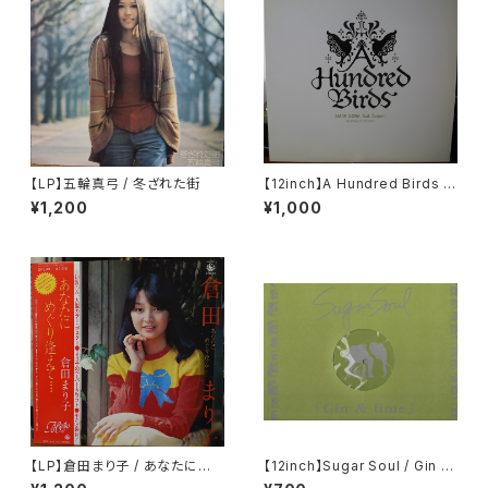
【LP】五輪真弓 / 冬ざれた街
【12inch】A Hundred Birds F
eat. Sugami / Amar Gora
¥1,200
¥1,000
【LP】倉田まり子 / あなたにめぐ
【12inch】Sugar Soul / Gin &
り逢えて・・・・
Lime