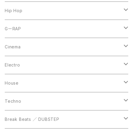
7inch
12inch
Hip Hop
CD
LP
LP
GーRAP
12inch
12inch
12inch
Cinema
10inch
CD
LP
LP
Electro
Casette Tape
12inch
12inch
House
DVD
LP
LP
Techno
12inch
12inch
Break Beats ／ DUBSTEP