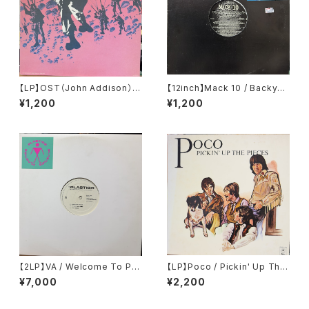
【LP】OST（John Addison） /
【12inch】Mack 10 / Backyar
A Bridge Too Far
d Boogie
¥1,200
¥1,200
【2LP】VA / Welcome To Pla
【LP】Poco / Pickin' Up The
stic World / Plastics Childr
Pieces
¥7,000
¥2,200
en