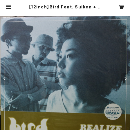
【12inch】Bird Feat. Suiken + D
ev Large / Realize | COMPACT
DISCO ASIA