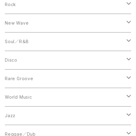
10inch
LP
12inch
Rock
LP
12inch
New Wave
LP
12inch
Soul／R＆B
LP
LP
Disco
12inch
7inch
Rare Groove
12inch
12inch
World Music
LP
LP
12inch
Jazz
Acetate Press
LP
LP
Reggae／Dub