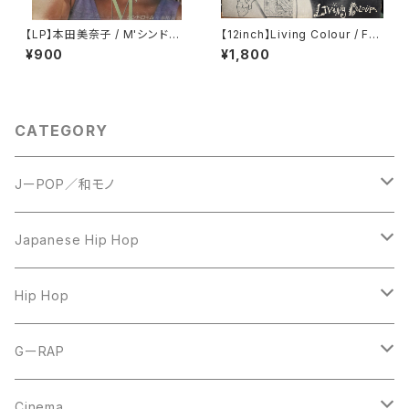
【LP】本田美奈子 / M'シンドロ
【12inch】Living Colour / Fun
ーム
ny Vibe
¥900
¥1,800
CATEGORY
JーPOP／和モノ
LP
Japanese Hip Hop
7inch
12inch
Hip Hop
CD
LP
LP
GーRAP
12inch
12inch
12inch
Cinema