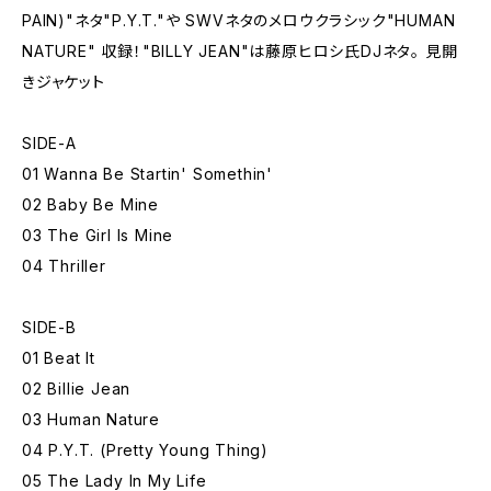
PAIN)"ネタ"P.Y.T."や SWVネタのメロウクラシック"HUMAN
NATURE" 収録！"BILLY JEAN"は藤原ヒロシ氏DJネタ。 見開
きジャケット
SIDE-A
01 Wanna Be Startin' Somethin'
02 Baby Be Mine
03 The Girl Is Mine
04 Thriller
SIDE-B
01 Beat It
02 Billie Jean
03 Human Nature
04 P.Y.T. (Pretty Young Thing)
05 The Lady In My Life