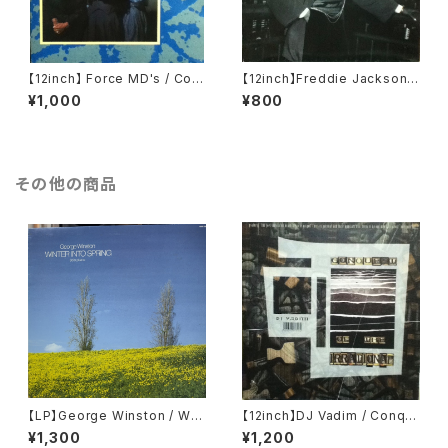
【12inch】 Force MD's / Coul
【12inch】Freddie Jackson /
dn't Care Less
Tasty Love
¥1,000
¥800
その他の商品
【LP】George Winston / Win
【12inch】DJ Vadim / Conqu
ter Into Spring
est Of The Irrational
¥1,300
¥1,200