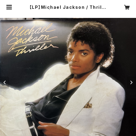
【LP】Michael Jackson / Thrille
r 日本盤 | COMPACT DISCO ASI
A