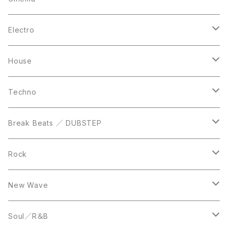
10inch
CD
LP
LP
Electro
Casette Tape
12inch
12inch
House
DVD
LP
LP
Techno
12inch
12inch
Break Beats ／ DUBSTEP
10inch
LP
12inch
Rock
LP
12inch
New Wave
LP
12inch
Soul／R＆B