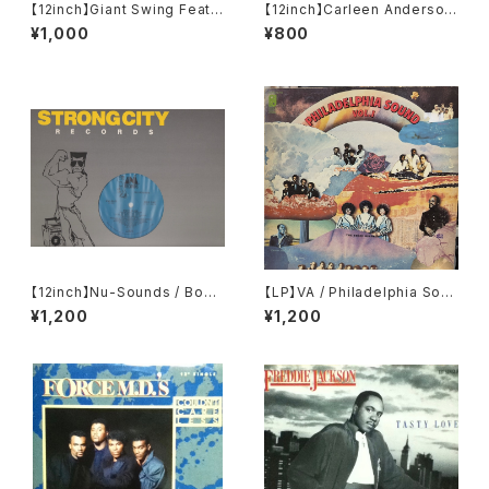
【12inch】Giant Swing Featur
【12inch】Carleen Anderson
ing Michico / You Say
/ Nervous Breakdown
¥1,000
¥800
【12inch】Nu-Sounds / Body
【LP】VA / Philadelphia Soun
Slam
d Vol. 1
¥1,200
¥1,200