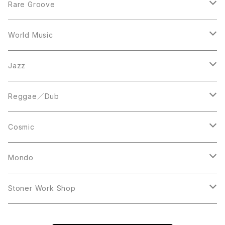
12inch
7inch
Rare Groove
12inch
12inch
World Music
LP
LP
12inch
Jazz
Acetate Press
LP
LP
Reggae／Dub
10inch
12inch
LP
Cosmic
12inch
12inch
Mondo
LP
LP
Stoner Work Shop
12inch
CDR