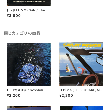
【LP】LEE MORGAN / The Yo
ung Lions
¥3,800
同じカテゴリの商品
【LP】菅野沖彦 / Session
【LP】V.A.(THE SQUARE, MA
RLENE, TERUMASA HINO) /
¥2,200
¥2,200
SAILIN' FUSION