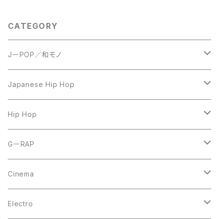
CATEGORY
JーPOP／和モノ
LP
Japanese Hip Hop
7inch
12inch
Hip Hop
CD
LP
LP
GーRAP
12inch
12inch
12inch
Cinema
10inch
CD
LP
LP
Electro