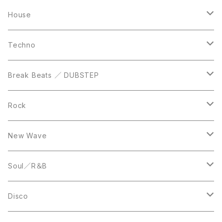
Casette Tape
12inch
12inch
House
DVD
LP
LP
Techno
12inch
12inch
Break Beats ／ DUBSTEP
10inch
LP
12inch
Rock
LP
12inch
New Wave
LP
12inch
Soul／R＆B
LP
LP
Disco