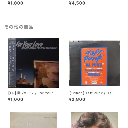
rtet / Based On Bach & Th
ats Waller
¥1,800
¥4,500
e Blues
その他の商品
【LP】柳ジョージ / For Your L
【12inch】Daft Punk / Da Fun
ove - George Yanagi The
k
¥1,000
¥2,800
Best Collection