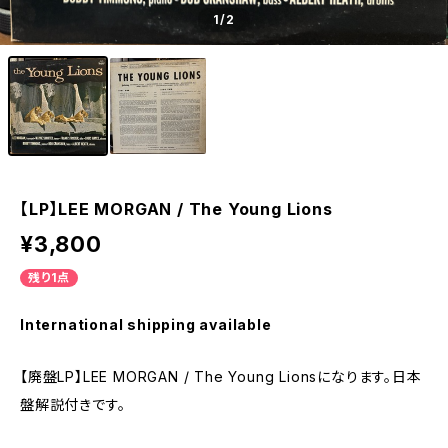
1
/2
【LP】LEE MORGAN / The Young Lions
¥3,800
残り1点
International shipping available
【廃盤LP】LEE MORGAN / The Young Lionsになります。日本
盤解説付きです。