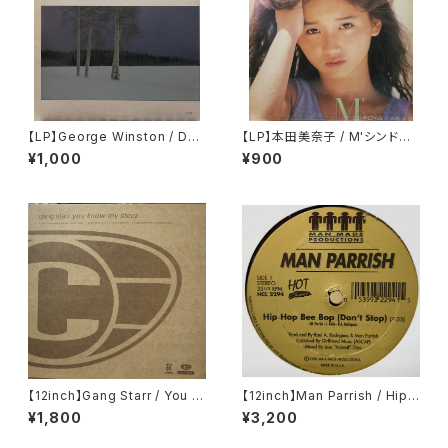
【LP】George Winston / Dec
【LP】本田美奈子 / M'シンドロ
ember
ーム
¥1,000
¥900
【12inch】Gang Starr / You K
【12inch】Man Parrish / Hip
now My Steez (UK Remixe
Hop Bee Bop (Don't Stop)
¥1,800
¥3,200
s)