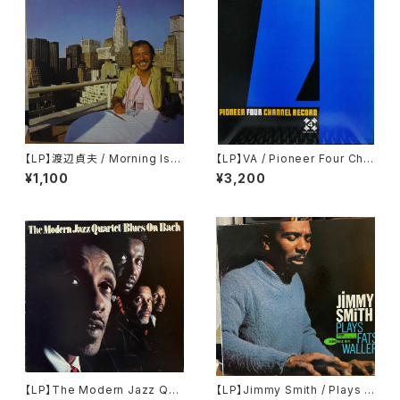
【LP】渡辺貞夫 / Morning Isla
【LP】VA / Pioneer Four Cha
nd
nnel Record
¥1,100
¥3,200
【LP】The Modern Jazz Qua
【LP】Jimmy Smith / Plays F