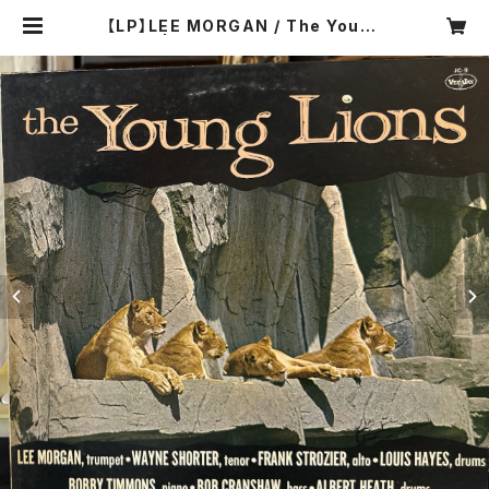
【LP】LEE MORGAN / The Young
Lions | COMPACT DISCO ASIA