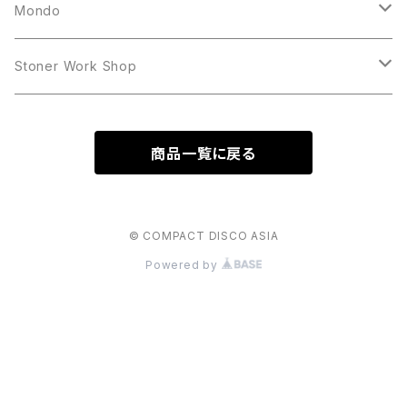
12inch
12inch
Mondo
LP
LP
Stoner Work Shop
12inch
CDR
商品一覧に戻る
TAPE
© COMPACT DISCO ASIA
Powered by