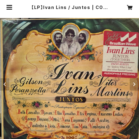
【LP】Ivan Lins / Juntos | COM
PACT DISCO ASIA