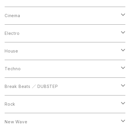
12inch
12inch
12inch
Cinema
10inch
CD
LP
LP
Electro
Casette Tape
12inch
12inch
House
DVD
LP
LP
Techno
12inch
12inch
Break Beats ／ DUBSTEP
10inch
LP
12inch
Rock
LP
12inch
New Wave