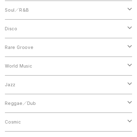
LP
12inch
Soul／R＆B
LP
LP
Disco
12inch
7inch
Rare Groove
12inch
12inch
World Music
LP
LP
12inch
Jazz
Acetate Press
LP
LP
Reggae／Dub
10inch
12inch
LP
Cosmic