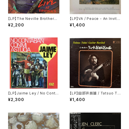
【LP】The Neville Brothers /
【LP】VA / Peace - An Invitat
Live At Tipitina's Volume II
ion To Windham Hill, vol. 1
¥2,200
¥1,400
【LP】Jaime Ley / No Conta
【LP】田部井辰雄 / Tatsuo Ta
ban Con Mi Astucia
bei Guitar Recital
¥2,300
¥1,400