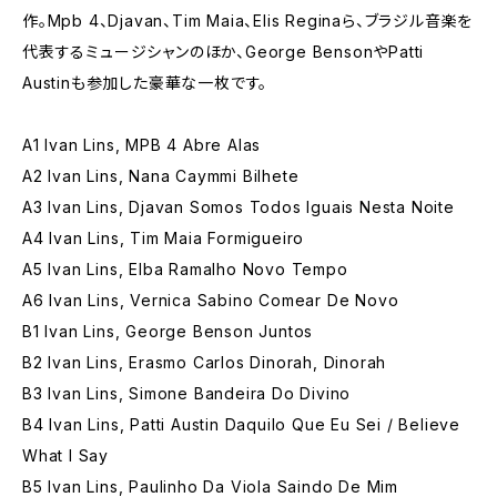
作。Mpb 4、Djavan、Tim Maia、Elis Reginaら、ブラジル音楽を
代表するミュージシャンのほか、George BensonやPatti
Austinも参加した豪華な一枚です。
A1 Ivan Lins, MPB 4 Abre Alas
A2 Ivan Lins, Nana Caymmi Bilhete
A3 Ivan Lins, Djavan Somos Todos Iguais Nesta Noite
A4 Ivan Lins, Tim Maia Formigueiro
A5 Ivan Lins, Elba Ramalho Novo Tempo
A6 Ivan Lins, Vernica Sabino Comear De Novo
B1 Ivan Lins, George Benson Juntos
B2 Ivan Lins, Erasmo Carlos Dinorah, Dinorah
B3 Ivan Lins, Simone Bandeira Do Divino
B4 Ivan Lins, Patti Austin Daquilo Que Eu Sei / Believe
What I Say
B5 Ivan Lins, Paulinho Da Viola Saindo De Mim