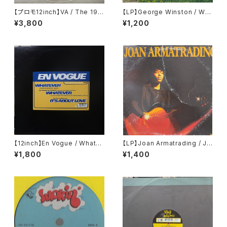
【プロモ12inch】VA / The 199
【LP】George Winston / Win
0 Tommy Boy
ter Into Spring
¥3,800
¥1,200
【12inch】En Vogue / Whatev
【LP】Joan Armatrading / Jo
er (The Tumblin' Dice Rem
an Armatrading
¥1,800
¥1,400
ixes)