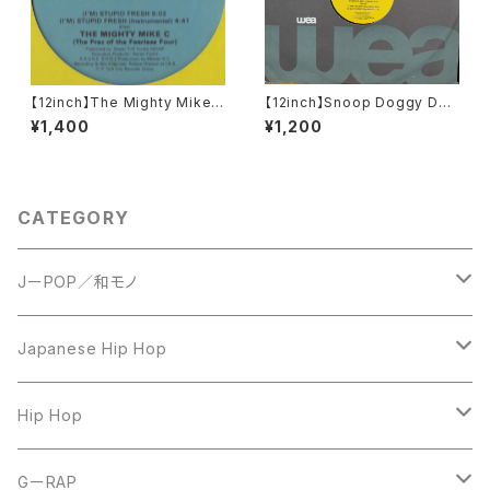
【12inch】The Mighty Mike
【12inch】Snoop Doggy Dog
C / (I'm) Stupid Fresh
g / What's My Name?
¥1,400
¥1,200
CATEGORY
JーPOP／和モノ
LP
Japanese Hip Hop
7inch
12inch
Hip Hop
CD
LP
LP
GーRAP