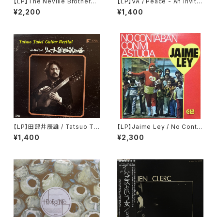
【LP】The Neville Brothers /
【LP】VA / Peace - An Invitat
Live At Tipitina's Volume II
ion To Windham Hill, vol. 1
¥2,200
¥1,400
【LP】田部井辰雄 / Tatsuo Ta
【LP】Jaime Ley / No Conta
bei Guitar Recital
ban Con Mi Astucia
¥1,400
¥2,300