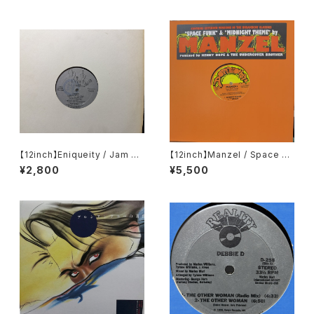
【12inch】Eniqueity / Jam Ho
【12inch】Manzel / Space Fu
use Rock
nk / Midnight Theme
¥2,800
¥5,500