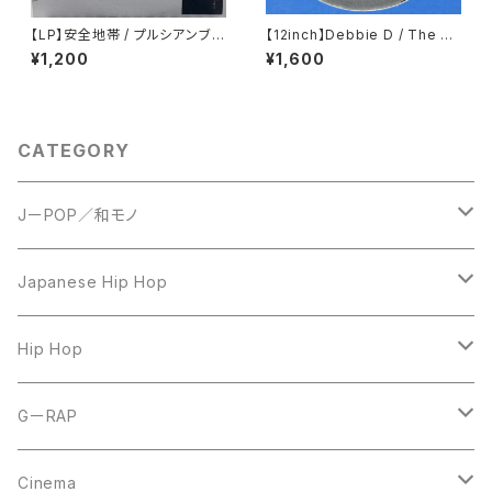
【LP】安全地帯 / プルシアンブル
【12inch】Debbie D / The Ot
ーの肖像 オリジナル・サウンドト
her Woman
¥1,200
¥1,600
ラック
CATEGORY
JーPOP／和モノ
LP
Japanese Hip Hop
7inch
12inch
Hip Hop
CD
LP
LP
GーRAP
12inch
12inch
12inch
Cinema