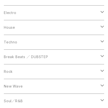
10inch
CD
LP
LP
Electro
Casette Tape
12inch
12inch
House
DVD
LP
LP
Techno
12inch
12inch
Break Beats ／ DUBSTEP
10inch
LP
12inch
Rock
LP
12inch
New Wave
LP
12inch
Soul／R＆B