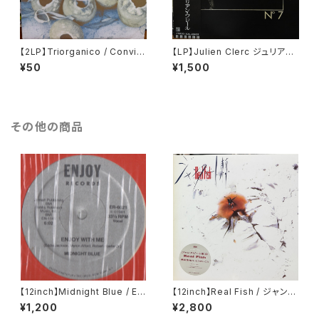
【2LP】Triorganico / Conviv
【LP】Julien Clerc ジュリアン・
encia
クレール / № 7
¥50
¥1,500
その他の商品
【12inch】Midnight Blue / Enj
【12inch】Real Fish / ジャンク
oy With Me
ビート東京
¥1,200
¥2,800