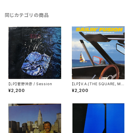
同じカテゴリの商品
【LP】菅野沖彦 / Session
【LP】V.A.(THE SQUARE, MA
RLENE, TERUMASA HINO) /
¥2,200
¥2,200
SAILIN' FUSION