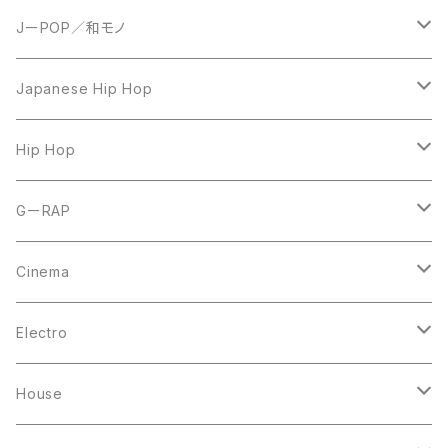
JーPOP／和モノ
LP
Japanese Hip Hop
7inch
12inch
Hip Hop
CD
LP
LP
GーRAP
12inch
12inch
12inch
Cinema
10inch
CD
LP
LP
Electro
Casette Tape
12inch
12inch
House