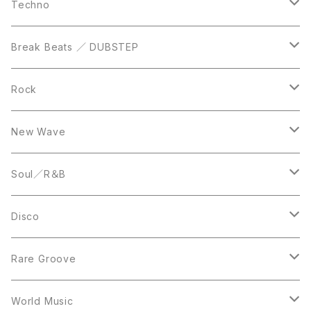
DVD
LP
LP
Techno
12inch
12inch
Break Beats ／ DUBSTEP
10inch
LP
12inch
Rock
LP
12inch
New Wave
LP
12inch
Soul／R＆B
LP
LP
Disco
12inch
7inch
Rare Groove
12inch
12inch
World Music