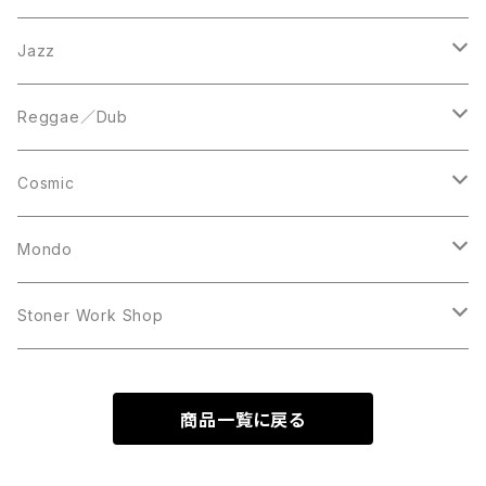
LP
LP
12inch
Jazz
Acetate Press
LP
LP
Reggae／Dub
10inch
12inch
LP
Cosmic
12inch
12inch
Mondo
LP
LP
Stoner Work Shop
12inch
CDR
商品一覧に戻る
TAPE