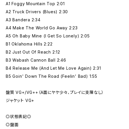
A1 Foggy Mountain Top 2:01
A2 Truck Drivers (Blues) 2:30
A3 Bandera 2:34
A4 Make The World Go Away 2:23
A5 Oh Baby Mine (I Get So Lonely) 2:05
B1 Oklahoma Hills 2:22
B2 Just Out Of Reach 2:12
B3 Wabash Cannon Ball 2:46
B4 Release Me (And Let Me Love Again) 2:31
B5 Goin' Down The Road (Feelin' Bad) 1:55
盤質 VG+/VG++（A面にヤケ少々、プレイに支障なし）
ジャケット VG+
◎状態表記◎
◎盤面