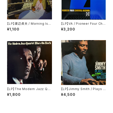
【LP】渡辺貞夫 / Morning Isla
【LP】VA / Pioneer Four Cha
nd
nnel Record
¥1,100
¥3,200
【LP】The Modern Jazz Qua
【LP】Jimmy Smith / Plays F
rtet / Based On Bach & Th
ats Waller
¥1,800
¥4,500
e Blues