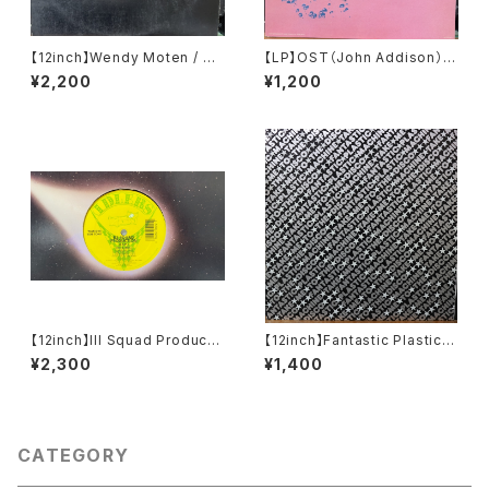
【12inch】Wendy Moten / St
【LP】OST（John Addison） /
ep By Step
A Bridge Too Far
¥2,200
¥1,200
【12inch】Ill Squad Producti
【12inch】Fantastic Plastic
on / On A Roll / Making A K
Machine / Take Me To The
¥2,300
¥1,400
illing
Disco
CATEGORY