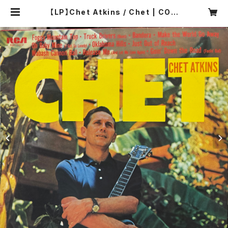
【LP】Chet Atkins / Chet | COM
PACT DISCO ASIA