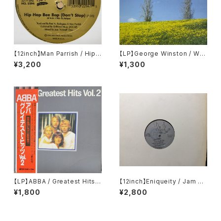
【12inch】Man Parrish / Hip
【LP】George Winston / Win
Hop Bee Bop (Don't Stop)
ter Into Spring
¥3,200
¥1,300
【LP】ABBA / Greatest Hits V
【12inch】Eniqueity / Jam Ho
ol. 2
use Rock
¥1,800
¥2,800