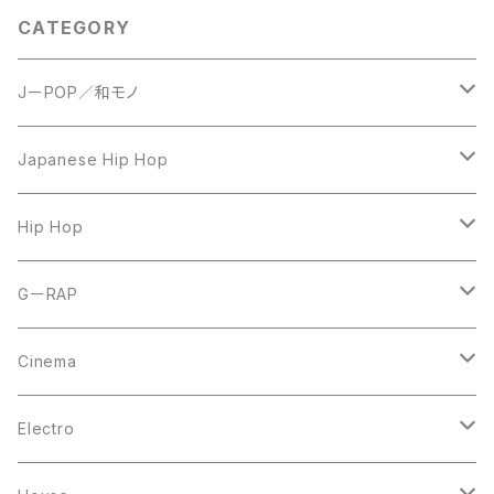
CATEGORY
JーPOP／和モノ
LP
Japanese Hip Hop
7inch
12inch
Hip Hop
CD
LP
LP
GーRAP
12inch
12inch
12inch
Cinema
10inch
CD
LP
LP
Electro