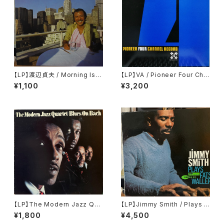
【LP】渡辺貞夫 / Morning Isla
【LP】VA / Pioneer Four Cha
nd
nnel Record
¥1,100
¥3,200
【LP】The Modern Jazz Qua
【LP】Jimmy Smith / Plays F
rtet / Based On Bach & Th
ats Waller
¥1,800
¥4,500
e Blues