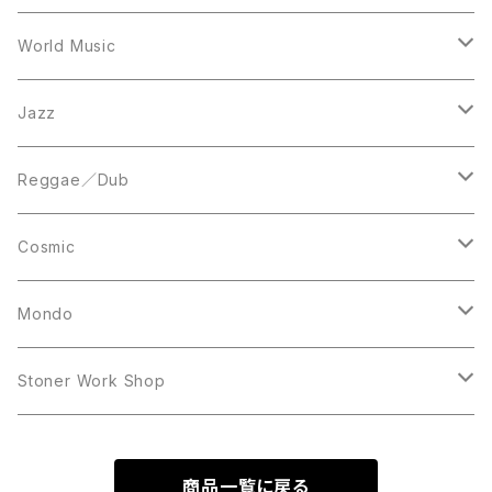
12inch
12inch
World Music
LP
LP
12inch
Jazz
Acetate Press
LP
LP
Reggae／Dub
10inch
12inch
LP
Cosmic
12inch
12inch
Mondo
LP
LP
Stoner Work Shop
12inch
CDR
商品一覧に戻る