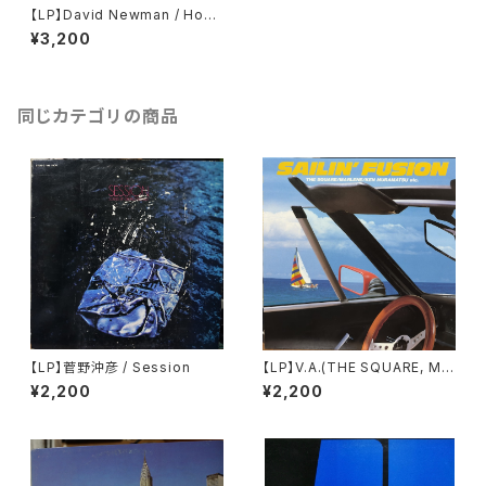
【LP】David Newman / Hous
e Of David
¥3,200
同じカテゴリの商品
【LP】菅野沖彦 / Session
【LP】V.A.(THE SQUARE, MA
RLENE, TERUMASA HINO) /
¥2,200
¥2,200
SAILIN' FUSION