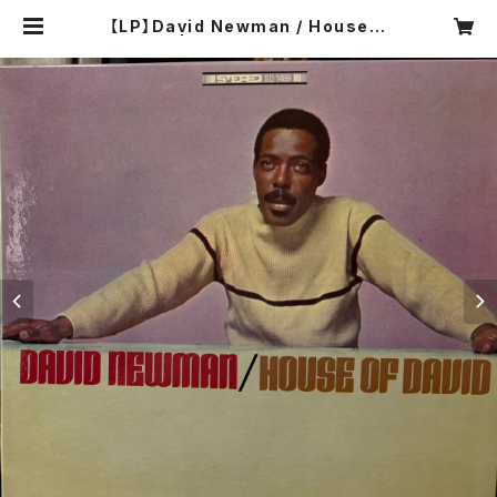
【LP】David Newman / House O
f David | COMPACT DISCO ASI
A