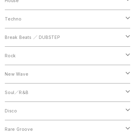
Casette Tape
12inch
12inch
House
DVD
LP
LP
Techno
12inch
12inch
Break Beats ／ DUBSTEP
10inch
LP
12inch
Rock
LP
12inch
New Wave
LP
12inch
Soul／R＆B
LP
LP
Disco
12inch
7inch
Rare Groove