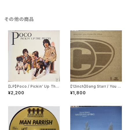
その他の商品
【LP】Poco / Pickin' Up The
【12inch】Gang Starr / You K
Pieces
now My Steez (UK Remixe
¥2,200
¥1,800
s)