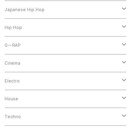
LP
Japanese Hip Hop
7inch
12inch
Hip Hop
CD
LP
LP
GーRAP
12inch
12inch
12inch
Cinema
10inch
CD
LP
LP
Electro
Casette Tape
12inch
12inch
House
DVD
LP
LP
Techno