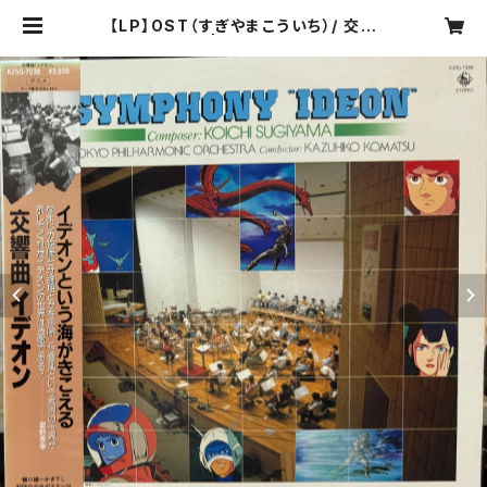
【LP】OST（すぎやまこういち）/ 交響
曲「イデオン」 | COMPACT DISCO
ASIA