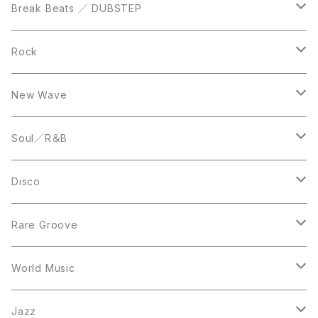
12inch
12inch
Break Beats ／ DUBSTEP
10inch
LP
12inch
Rock
LP
12inch
New Wave
LP
12inch
Soul／R＆B
LP
LP
Disco
12inch
7inch
Rare Groove
12inch
12inch
World Music
LP
LP
12inch
Jazz