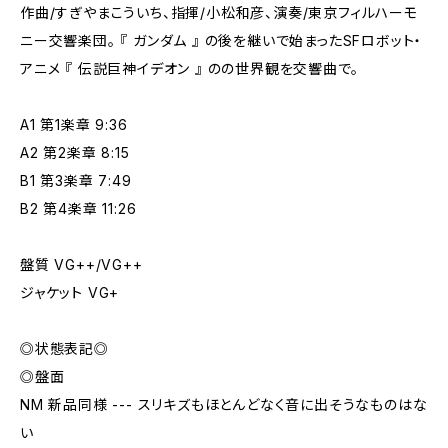
作曲/すぎやまこういち、指揮/小松和彦、演奏/東京フィルハーモ
ニー交響楽団。 『 ガンダム 』 の後を継いで始まったSFロボット・
アニメ 『 伝説巨神イデオン 』 のの世界観を交響曲で。
A1 第1楽章 9:36
A2 第2楽章 8:15
B1 第3楽章 7:49
B2 第4楽章 11:26
盤質 VG++/VG++
ジャケット VG+
◎状態表記◎
◎盤面
NM 新品同様 --- スリキズもほとんどなく音に出そうなものはな
い