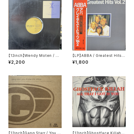
【12inch】Wendy Moten / St
【LP】ABBA / Greatest Hits V
ep By Step
ol. 2
¥2,200
¥1,800
【12inch】Gang Starr / You K
【12inch】Ghostface Killah /