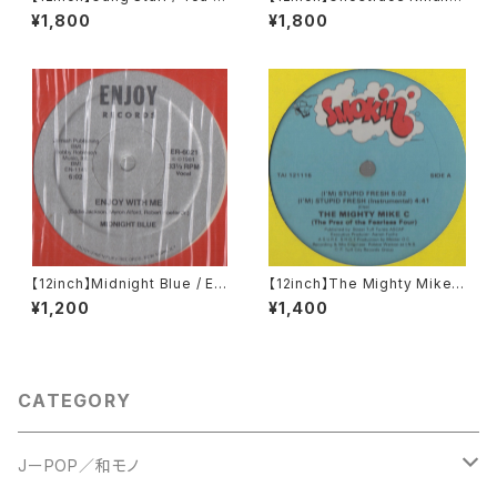
now My Steez (UK Remixe
All That I Got Is You
¥1,800
¥1,800
s)
【12inch】Midnight Blue / Enj
【12inch】The Mighty Mike
oy With Me
C / (I'm) Stupid Fresh
¥1,200
¥1,400
CATEGORY
JーPOP／和モノ