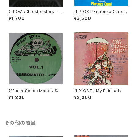
【LP】VA / Ghostbusters - O
【LP】OST(Fiorenzo Carpi）/
riginal Soundtrack Album
La Storia
¥1,700
¥3,500
【12inch】Sesso Matto / Ses
【LP】OST / My Fair Lady
somatto (Re-edit)
¥1,800
¥2,000
その他の商品