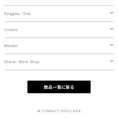
Acetate Press
LP
LP
Reggae／Dub
10inch
12inch
LP
Cosmic
12inch
12inch
Mondo
LP
LP
Stoner Work Shop
12inch
CDR
商品一覧に戻る
TAPE
© COMPACT DISCO ASIA