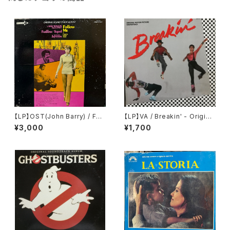
【LP】OST(John Barry) / Foll
【LP】VA / Breakin' - Origina
ow Me!
l Motion Picture Soundtrac
¥3,000
¥1,700
k