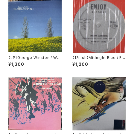
【LP】George Winston / Win
【12inch】Midnight Blue / Enj
ter Into Spring
oy With Me
¥1,300
¥1,200