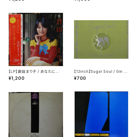
【LP】倉田まり子 / あなたにめぐ
【12inch】Sugar Soul / Gin &
り逢えて・・・・
Lime
¥1,200
¥700