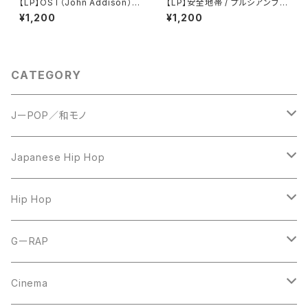
【LP】OST（John Addison） /
【LP】安全地帯 / プルシアンブル
A Bridge Too Far
ーの肖像 オリジナル・サウンドト
¥1,200
¥1,200
ラック
CATEGORY
JーPOP／和モノ
LP
Japanese Hip Hop
7inch
12inch
Hip Hop
CD
LP
LP
GーRAP
12inch
12inch
12inch
Cinema