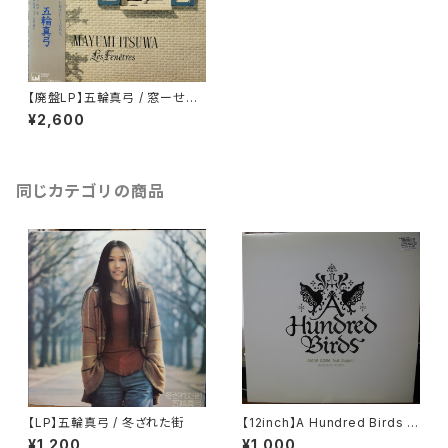
【廃盤LP】五輪真弓 / 窓ーせめ
て愛をー
¥2,600
同じカテゴリの商品
【LP】五輪真弓 / 冬ざれた街
【12inch】A Hundred Birds F
eat. Sugami / Amar Gora
¥1,200
¥1,000