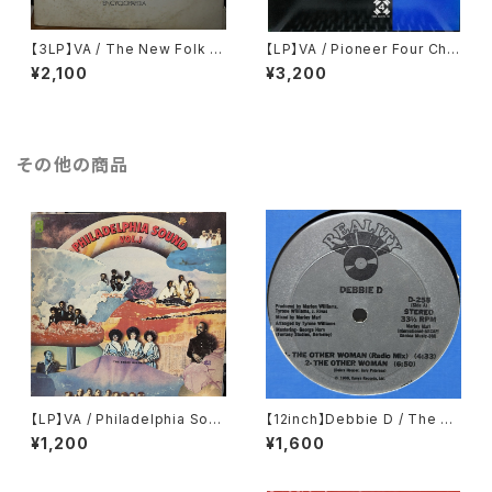
【3LP】VA / The New Folk E
【LP】VA / Pioneer Four Cha
ncyclopaedia = ニュー・フォ
nnel Record
¥2,100
¥3,200
ーク大百科事典
その他の商品
【LP】VA / Philadelphia Soun
【12inch】Debbie D / The Ot
d Vol. 1
her Woman
¥1,200
¥1,600