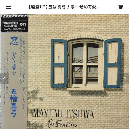
【廃盤LP】五輪真弓 / 窓ーせめて愛を
ー | COMPACT DISCO ASIA