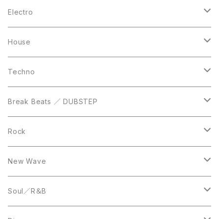
10inch
CD
LP
LP
Electro
Casette Tape
12inch
12inch
House
DVD
LP
LP
Techno
12inch
12inch
Break Beats ／ DUBSTEP
10inch
LP
12inch
Rock
LP
12inch
New Wave
LP
12inch
Soul／R＆B