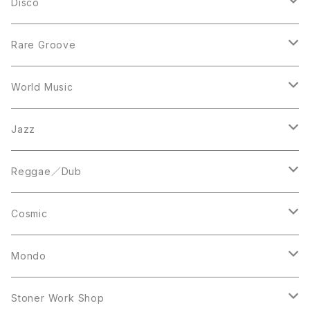
LP
LP
Disco
12inch
7inch
Rare Groove
12inch
12inch
World Music
LP
LP
12inch
Jazz
Acetate Press
LP
LP
Reggae／Dub
10inch
12inch
LP
Cosmic
12inch
12inch
Mondo
LP
LP
Stoner Work Shop