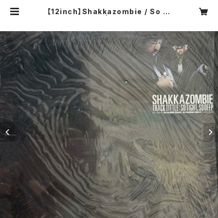
【12inch】Shakkazombie / So Ti
ght, So Deep | COMPACT DIS
CO ASIA