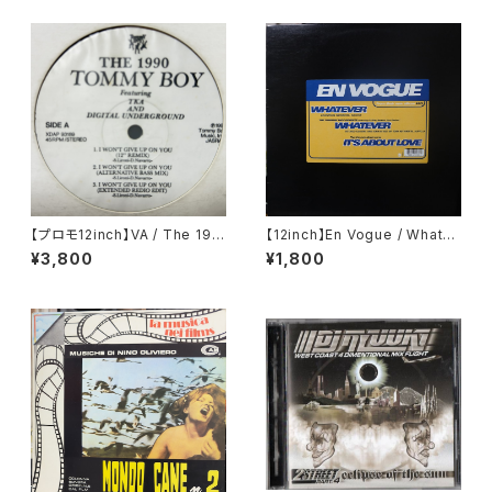
【プロモ12inch】VA / The 199
【12inch】En Vogue / Whatev
0 Tommy Boy
er (The Tumblin' Dice Rem
¥3,800
¥1,800
ixes)