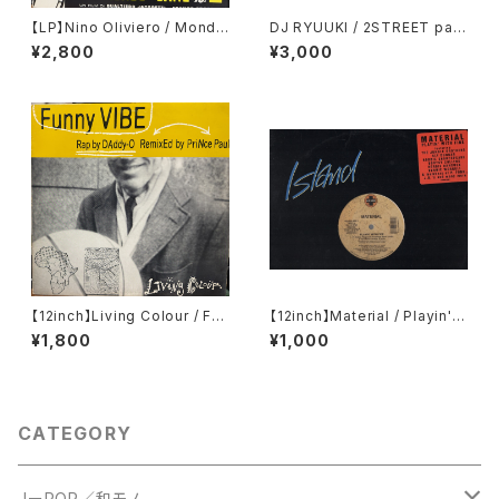
【LP】Nino Oliviero / Mondo
DJ RYUUKI / 2STREET part.
Cane N° 2
4 ecipse of the sun
¥2,800
¥3,000
【12inch】Living Colour / Fun
【12inch】Material / Playin'
ny Vibe
With Fire
¥1,800
¥1,000
CATEGORY
JーPOP／和モノ