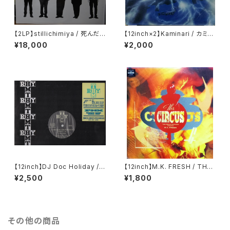
【2LP】stillichimiya / 死んだら
【12inch×2】Kaminari / カミナ
どうなる
リ / 夜ジェット
¥18,000
¥2,000
【12inch】DJ Doc Holiday / P
【12inch】M.K. FRESH / THE
MX / (This Is My) Com.-Fu
CIRCUS
¥2,500
¥1,800
sion / Act.1 / Kick It!! / Act.2
その他の商品