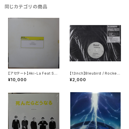
同じカテゴリの商品
【アセテート】Aki-La Feat Sno
【12inch】Bleubird / Rocket
op Dogg / Freak The Hous
Mouth
¥10,000
¥2,000
e