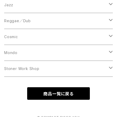
LP
LP
12inch
Jazz
Acetate Press
LP
LP
Reggae／Dub
10inch
12inch
LP
Cosmic
12inch
12inch
Mondo
LP
LP
Stoner Work Shop
12inch
CDR
商品一覧に戻る
TAPE