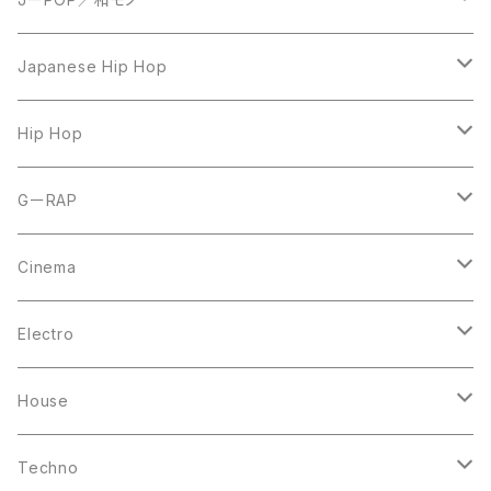
LP
Japanese Hip Hop
7inch
12inch
Hip Hop
CD
LP
LP
GーRAP
12inch
12inch
12inch
Cinema
10inch
CD
LP
LP
Electro
Casette Tape
12inch
12inch
House
DVD
LP
LP
Techno