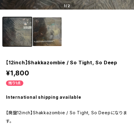
1
/2
【12inch】Shakkazombie / So Tight, So Deep
¥1,800
残り1点
International shipping available
【廃盤12inch】Shakkazombie / So Tight, So Deepになりま
す。