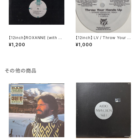
【12inch】ROXANNE (with U
【12inch】 LV / Throw Your H
TFO) / THE REAL ROXANN
ands Up (Remixes)
¥1,200
¥1,000
E
その他の商品