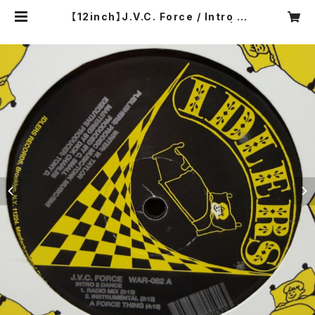
【12inch】J.V.C. Force / Intro 2
Dance / It's A Force Thing | C
OMPACT DISCO ASIA