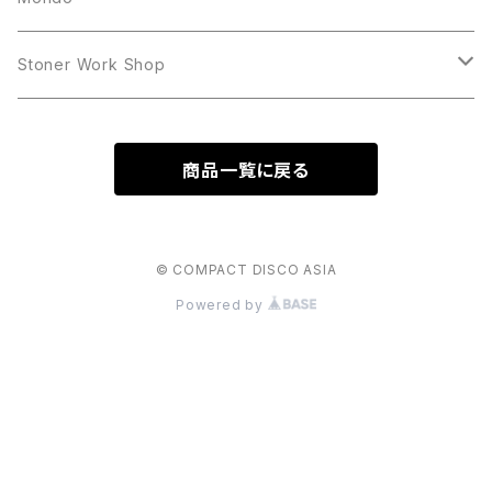
LP
LP
Stoner Work Shop
12inch
CDR
商品一覧に戻る
TAPE
© COMPACT DISCO ASIA
Powered by