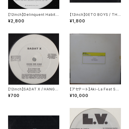
【12inch】Delinquent Habits
【12inch】GETO BOYS / THE
/ Lower Eastside
WORLD IS A GHETTO
¥2,800
¥1,800
【12inch】SADAT X / HANG 'E
【アセテート】Aki-La Feat Sno
M HIGH
op Dogg / Freak The Hous
¥700
¥10,000
e