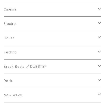
12inch
12inch
12inch
Cinema
10inch
CD
LP
LP
Electro
Casette Tape
12inch
12inch
House
DVD
LP
LP
Techno
12inch
12inch
Break Beats ／ DUBSTEP
10inch
LP
12inch
Rock
LP
12inch
New Wave