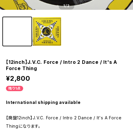
1
/2
【12inch】J.V.C. Force / Intro 2 Dance / It's A
Force Thing
¥2,800
残り1点
International shipping available
【廃盤12inch】J.V.C. Force / Intro 2 Dance / It's A Force
Thingになります。