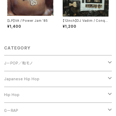
【LP】VA / Power Jam '85
【12inch】DJ Vadim / Conqu
est Of The Irrational
¥1,400
¥1,200
CATEGORY
JーPOP／和モノ
LP
Japanese Hip Hop
7inch
12inch
Hip Hop
CD
LP
LP
GーRAP