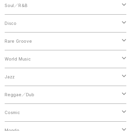
LP
12inch
Soul／R＆B
LP
LP
Disco
12inch
7inch
Rare Groove
12inch
12inch
World Music
LP
LP
12inch
Jazz
Acetate Press
LP
LP
Reggae／Dub
10inch
12inch
LP
Cosmic
12inch
12inch
Mondo