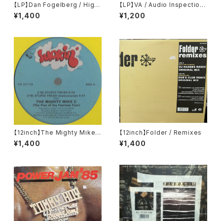
【LP】Dan Fogelberg / High
【LP】VA / Audio Inspection
Country Snows
Vol. 1
¥1,400
¥1,200
【12inch】The Mighty Mike
【12inch】Folder / Remixes
C / (I'm) Stupid Fresh
¥1,400
¥1,400