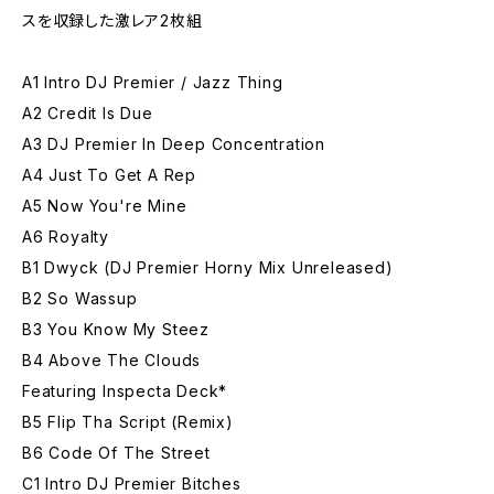
スを収録した激レア2枚組
A1 Intro DJ Premier / Jazz Thing
A2 Credit Is Due
A3 DJ Premier In Deep Concentration
A4 Just To Get A Rep
A5 Now You're Mine
A6 Royalty
B1 Dwyck (DJ Premier Horny Mix Unreleased)
B2 So Wassup
B3 You Know My Steez
B4 Above The Clouds
Featuring Inspecta Deck*
B5 Flip Tha Script (Remix)
B6 Code Of The Street
C1 Intro DJ Premier Bitches