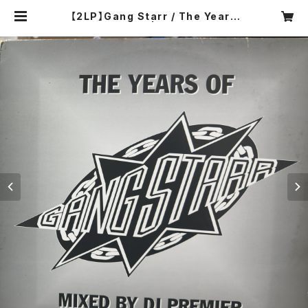
【2LP】Gang Starr / The Years
Of Gang Starr | COMPACT DIS
CO ASIA