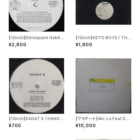
【12inch】Delinquent Habits
【12inch】GETO BOYS / THE
/ Lower Eastside
WORLD IS A GHETTO
¥2,800
¥1,800
【12inch】SADAT X / HANG 'E
【アセテート】Aki-La Feat Sno
M HIGH
op Dogg / Freak The Hous
¥700
¥10,000
e