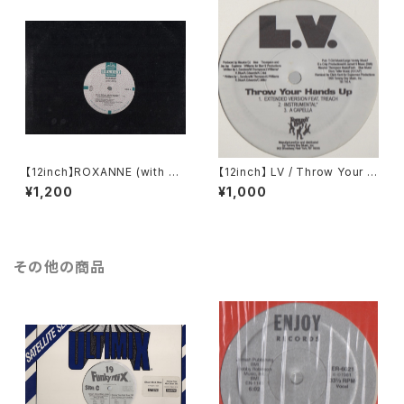
【12inch】ROXANNE (with U
【12inch】 LV / Throw Your H
TFO) / THE REAL ROXANN
ands Up (Remixes)
¥1,200
¥1,000
E
その他の商品