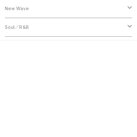
LP
12inch
New Wave
LP
12inch
Soul／R＆B
LP
LP
Disco
¥50
販売開始のお知らせを希望する
再入荷のお知らせを希望する
コミュニティ加入
種類を選択する
年齢確認
Sold out
SOLD OUT
0
12inch
7inch
Rare Groove
キーワードから探す
12inch
12inch
World Music
LP
LP
12inch
Jazz
カテゴリから探す
Acetate Press
LP
LP
Reggae／Dub
JーPOP／和モノ