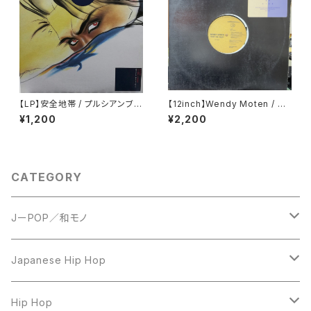
【LP】安全地帯 / プルシアンブル
【12inch】Wendy Moten / St
ーの肖像 オリジナル・サウンドト
ep By Step
¥1,200
¥2,200
ラック
CATEGORY
JーPOP／和モノ
LP
Japanese Hip Hop
7inch
12inch
Hip Hop