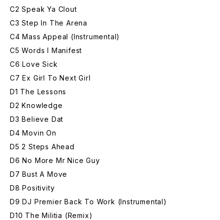
C2 Speak Ya Clout
C3 Step In The Arena
C4 Mass Appeal (Instrumental)
C5 Words I Manifest
C6 Love Sick
C7 Ex Girl To Next Girl
D1 The Lessons
D2 Knowledge
D3 Believe Dat
D4 Movin On
D5 2 Steps Ahead
D6 No More Mr Nice Guy
D7 Bust A Move
D8 Positivity
D9 DJ Premier Back To Work (Instrumental)
D10 The Militia (Remix)