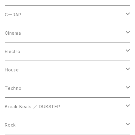
CD
LP
LP
GーRAP
12inch
12inch
12inch
Cinema
10inch
CD
LP
LP
Electro
Casette Tape
12inch
12inch
House
DVD
LP
LP
Techno
12inch
12inch
Break Beats ／ DUBSTEP
10inch
LP
12inch
Rock