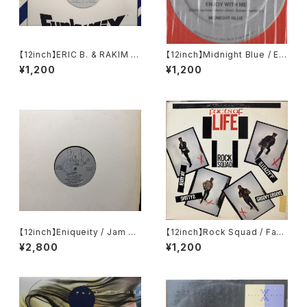
【12inch】ERIC B. & RAKIM / I
【12inch】Midnight Blue / Enj
Know You Got Soul 95' FU
oy With Me
¥1,200
¥1,200
NKY MIX 19 C/D
【12inch】Eniqueity / Jam Ho
【12inch】Rock Squad / Fact
use Rock
s Of Life
¥2,800
¥1,200