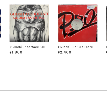
【12inch】Ghostface Killah
【12inch】File 13 / Taste S
'
/ All That I Got Is You
o Good
¥1,800
¥2,400