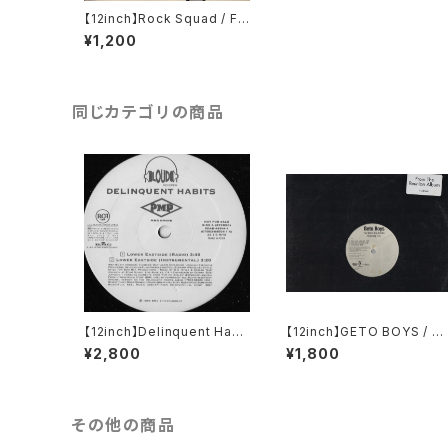
【12inch】Rock Squad / Fa
cts Of Life
¥1,200
同じカテゴリの商品
【12inch】Delinquent Habit
【12inch】GETO BOYS / T
s / Lower Eastside
E WORLD IS A GHETTO
¥2,800
¥1,800
その他の商品