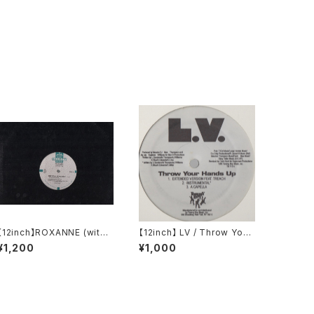
【12inch】ROXANNE (with
【12inch】 LV / Throw Your
UTFO) / THE REAL ROXA
Hands Up (Remixes)
¥1,200
¥1,000
NNE