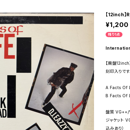
【12inch】R
¥1,200
残り1点
Internatio
【廃盤12inch
刻印入りです
A Facts Of 
B Facts Of L
盤質 VG++/
ジャケット 
込みあり）