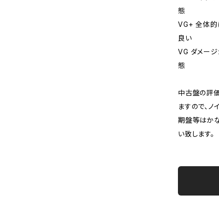
態
VG+ 全体
良い
VG ダメー
態
中古盤の評価
ますので、ノ
期盤等はか
い致します。