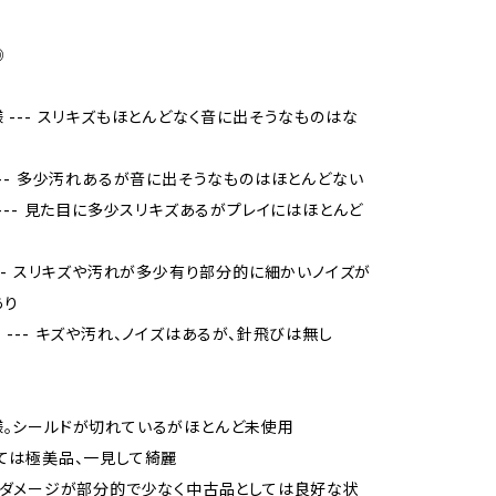
◎
様 --- スリキズもほとんどなく音に出そうなものはな
 --- 多少汚れあるが音に出そうなものはほとんどない
品 --- 見た目に多少スリキズあるがプレイにはほとんど
 --- スリキズや汚れが多少有り部分的に細かいノイズが
あり
当 --- キズや汚れ、ノイズはあるが、針飛びは無し
様。シールドが切れているがほとんど未使用
しては極美品、一見して綺麗
品、ダメージが部分的で少なく中古品としては良好な状