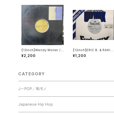
【12inch】Wendy Moten /
【12inch】ERIC B. & RAKIM
Step By Step
/ I Know You Got Soul 95
¥2,200
¥1,200
FUNKY MIX 19 C/D
CATEGORY
JーPOP／和モノ
LP
Japanese Hip Hop