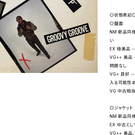
◎状態表記
◎盤面
NM 新品同
い
EX 極美品
VG++ 美
問題なし
VG+ 良好
入る可能性
VG 中古相
◎ジャケット
NM 新品同
EX 中古と
VG++ 美