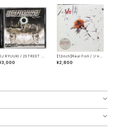
DJ RYUUKI / 2STREET pa
【12inch】Real Fish / ジャン
rt.4 ecipse of the sun
クビート東京
¥3,000
¥2,800