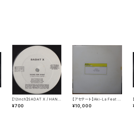
H
【12inch】SADAT X / HANG
【アセテート】Aki-La Feat S
'EM HIGH
noop Dogg / Freak The
¥700
¥10,000
House