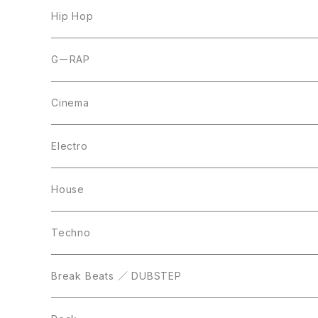
7inch
12inch
Hip Hop
CD
LP
LP
GーRAP
12inch
12inch
12inch
Cinema
10inch
CD
LP
LP
Electro
Casette Tape
12inch
12inch
House
DVD
LP
LP
Techno
12inch
12inch
Break Beats ／ DUBSTEP