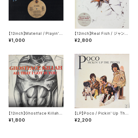
【12inch】Material / Playin'
【12inch】Real Fish / ジャンク
With Fire
ビート東京
¥1,000
¥2,800
【12inch】Ghostface Killah /
【LP】Poco / Pickin' Up The
All That I Got Is You
Pieces
¥1,800
¥2,200