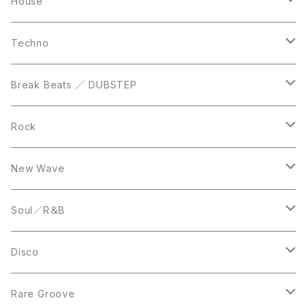
Casette Tape
12inch
12inch
House
DVD
LP
LP
Techno
12inch
12inch
Break Beats ／ DUBSTEP
10inch
LP
12inch
Rock
LP
12inch
New Wave
LP
12inch
Soul／R＆B
LP
LP
Disco
12inch
7inch
Rare Groove