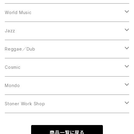
12inch
12inch
World Music
LP
LP
12inch
Jazz
Acetate Press
LP
LP
Reggae／Dub
10inch
12inch
LP
Cosmic
12inch
12inch
Mondo
LP
LP
Stoner Work Shop
12inch
CDR
商品一覧に戻る