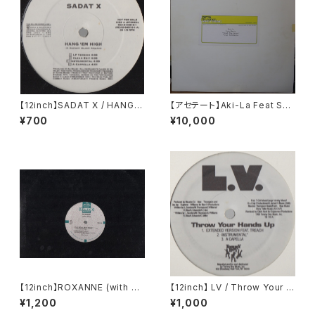
【12inch】SADAT X / HANG 'E
【アセテート】Aki-La Feat Sno
M HIGH
op Dogg / Freak The Hous
¥700
¥10,000
e
【12inch】ROXANNE (with U
【12inch】 LV / Throw Your H
TFO) / THE REAL ROXANN
ands Up (Remixes)
¥1,200
¥1,000
E