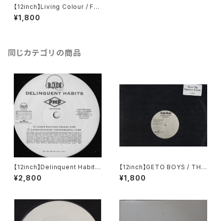
【12inch】Living Colour / Fun
ny Vibe
¥1,800
同じカテゴリの商品
【12inch】Delinquent Habits
【12inch】GETO BOYS / THE
/ Lower Eastside
WORLD IS A GHETTO
¥2,800
¥1,800