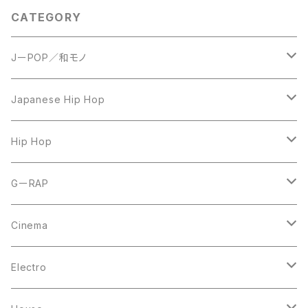
CATEGORY
JーPOP／和モノ
LP
Japanese Hip Hop
7inch
12inch
Hip Hop
CD
LP
LP
GーRAP
12inch
12inch
12inch
Cinema
10inch
CD
LP
LP
Electro