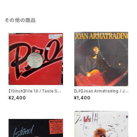
その他の商品
【12inch】File 13 / Taste So
【LP】Joan Armatrading / Jo
Good
an Armatrading
¥2,400
¥1,400