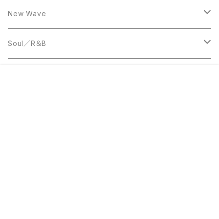
LP
12inch
New Wave
LP
12inch
Soul／R＆B
LP
LP
Disco
¥50
販売開始のお知らせを希望する
再入荷のお知らせを希望する
コミュニティ加入
種類を選択する
年齢確認
Sold out
SOLD OUT
1
12inch
7inch
Rare Groove
キーワードから探す
12inch
12inch
World Music
LP
LP
12inch
Jazz
カテゴリから探す
Acetate Press
LP
LP
Reggae／Dub
JーPOP／和モノ