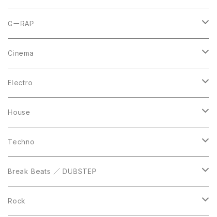
CD
LP
LP
GーRAP
12inch
12inch
12inch
Cinema
10inch
CD
LP
LP
Electro
Casette Tape
12inch
12inch
House
DVD
LP
LP
Techno
12inch
12inch
Break Beats ／ DUBSTEP
10inch
LP
12inch
Rock