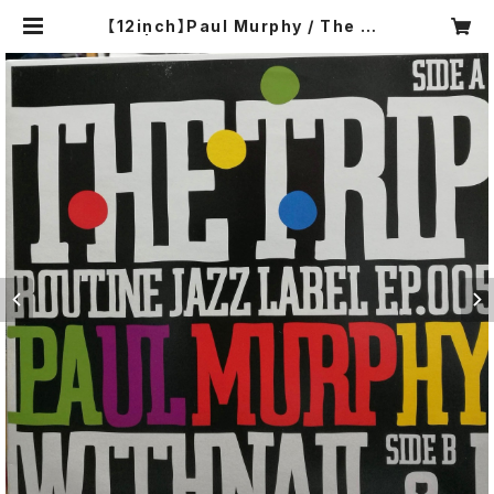
【12inch】Paul Murphy / The Tri
p | COMPACT DISCO ASIA