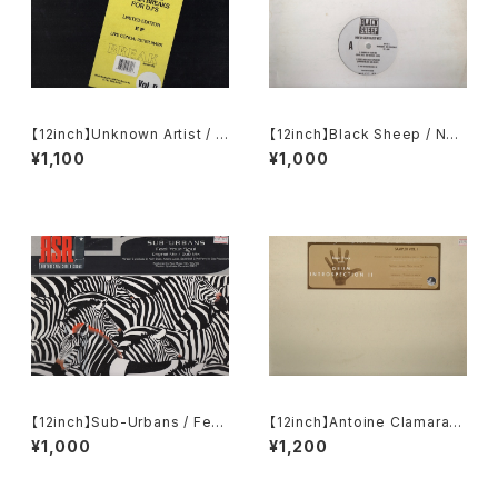
【12inch】Unknown Artist / R
【12inch】Black Sheep / Nort
are Grooves & Essential C
h South East West
¥1,100
¥1,000
onga Breaks For DJ's Vol II
【12inch】Sub-Urbans / Feel
【12inch】Antoine Clamaran
Your Soul
/ Nathan Hawks / Infernal /
¥1,000
¥1,200
Drum Introspection II (Sam
pler Vol. 1)