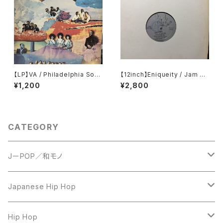
【LP】VA / Philadelphia Soun
【12inch】Eniqueity / Jam Ho
d Vol. 1
use Rock
¥1,200
¥2,800
CATEGORY
JーPOP／和モノ
LP
Japanese Hip Hop
7inch
12inch
Hip Hop