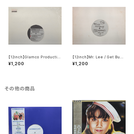
【12inch】Glamco Productio
【12inch】Mr. Lee / Get Busy
ns Presents Jon Shaft / Ai
(1990 Remixes)
¥1,200
¥1,200
n't Really Down / Idealism
その他の商品