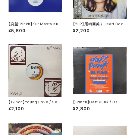
【廃盤12inch】Kut Masta Kurt
【2LP】尾崎亜美 / Heart Box
/ Unreleased Remixes Vol
¥5,800
¥2,200
ume 1
【12inch】Young Love / Sexu
【12inch】Daft Punk / Da Fun
al Healing Rap
k
¥2,100
¥2,800