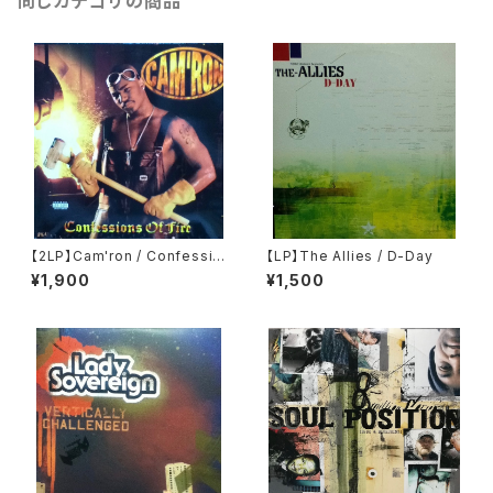
同じカテゴリの商品
【2LP】Cam'ron / Confessio
【LP】The Allies / D-Day
ns Of Fire
¥1,900
¥1,500