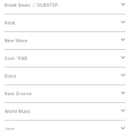
12inch
12inch
Break Beats ／ DUBSTEP
10inch
LP
12inch
Rock
LP
12inch
New Wave
LP
12inch
Soul／R＆B
LP
LP
Disco
12inch
7inch
Rare Groove
12inch
12inch
World Music
LP
LP
12inch
Jazz