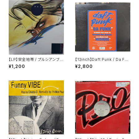
【LP】安全地帯 / プルシアンブル
【12inch】Daft Punk / Da Fun
ーの肖像 オリジナル・サウンドト
k
¥1,200
¥2,800
ラック