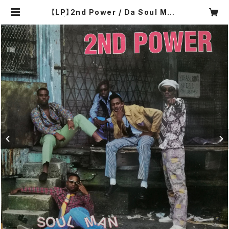
【LP】2nd Power / Da Soul Man
| COMPACT DISCO ASIA