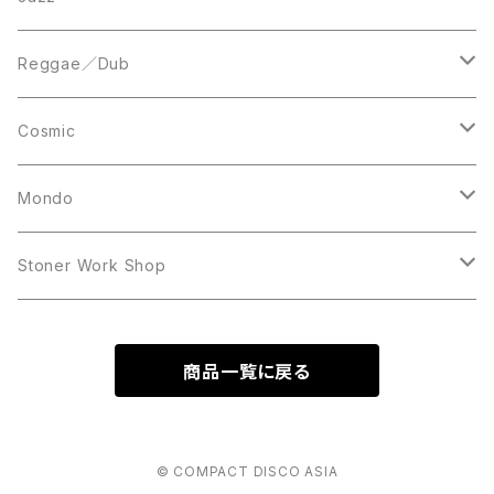
Acetate Press
LP
LP
Reggae／Dub
10inch
12inch
LP
Cosmic
12inch
12inch
Mondo
LP
LP
Stoner Work Shop
12inch
CDR
商品一覧に戻る
TAPE
© COMPACT DISCO ASIA