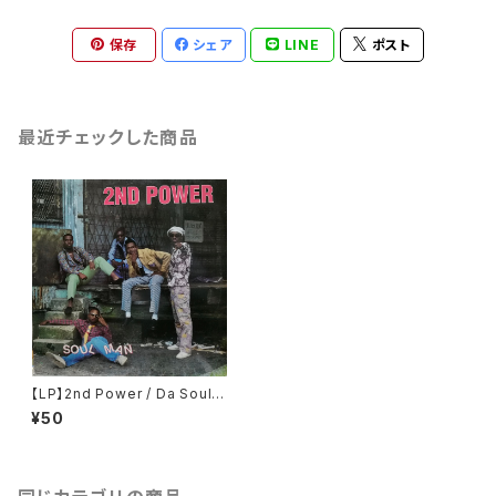
保存
シェア
LINE
ポスト
最近チェックした商品
【LP】2nd Power / Da Soul
Man
¥50