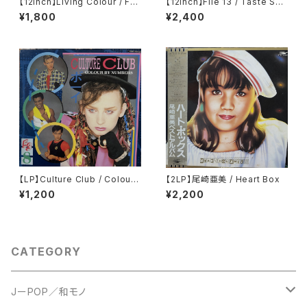
【12inch】Living Colour / Fun
【12inch】File 13 / Taste So
ny Vibe
Good
¥1,800
¥2,400
【LP】Culture Club / Colour
【2LP】尾崎亜美 / Heart Box
By Numbers
¥1,200
¥2,200
CATEGORY
JーPOP／和モノ