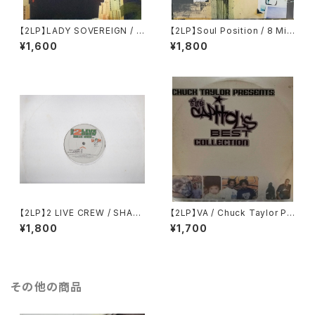
【2LP】LADY SOVEREIGN / V
【2LP】Soul Position / 8 Milli
ERTICALLY CHALLENGED
on Stories
¥1,600
¥1,800
【2LP】2 LIVE CREW / SHAKE
【2LP】VA / Chuck Taylor Pr
A LITTLE SOMETHIN'
esents: The Capitol's Best
¥1,800
¥1,700
Collection
その他の商品