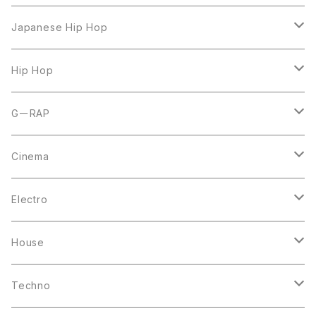
LP
Japanese Hip Hop
7inch
12inch
Hip Hop
CD
LP
LP
GーRAP
12inch
12inch
12inch
Cinema
10inch
CD
LP
LP
Electro
Casette Tape
12inch
12inch
House
DVD
LP
LP
Techno