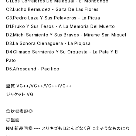
C1.Los Corraleros De Majagual - El Mondongo
C2.Lucho Bermudez - Gaita De Las Flores
C3.Pedro Laza Y Sus Pelayeros - La Picua
D1.Fruko Y Sus Tesos - A La Memoria Del Muerto
D2.Michi Sarmiento Y Sus Bravos - Mirame San Miguel
D3.La Sonora Cienaguera - La Piojosa
D4.Climaco Sarmiento Y Su Orquesta - La Pata Y El
Pato
D5.Afrosound - Pacifico
盤質 VG++/VG++/VG++/VG++
ジャケット VG
◎状態表記◎
◎盤面
NM 新品同様 --- スリキズもほとんどなく音に出そうなものはな