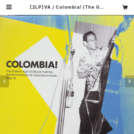
【2LP】VA / Colombia! (The Gol
den Age Of Discos Fuentes, T
he Powerhouse Of Colombian
Music 1960-76) | COMPACT D
ISCO ASIA