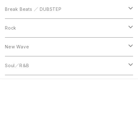
12inch
12inch
Break Beats ／ DUBSTEP
10inch
LP
12inch
Rock
LP
12inch
New Wave
LP
12inch
Soul／R＆B
LP
LP
Disco
¥50
販売開始のお知らせを希望する
再入荷のお知らせを希望する
コミュニティ加入
種類を選択する
年齢確認
Sold out
SOLD OUT
0
12inch
7inch
Rare Groove
キーワードから探す
12inch
12inch
World Music