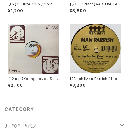
【LP】Culture Club / Colour
【プロモ12inch】VA / The 199
By Numbers
0 Tommy Boy
¥1,200
¥3,800
【12inch】Young Love / Sexu
【12inch】Man Parrish / Hip
al Healing Rap
Hop Bee Bop (Don't Stop)
¥2,100
¥3,200
CATEGORY
JーPOP／和モノ