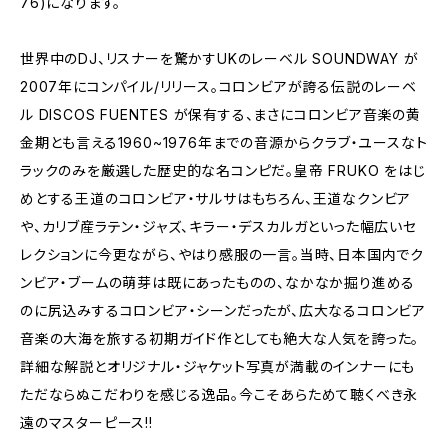
76)になります。
世界中のDJ、リスナーを驚かすUKのレーベル SOUNDWAY が
2007年にコンパイル/リリース。コロンビアが誇る伝説のレーベ
ル DISCOS FUENTES が保有する、まさにコロンビア音楽の黄
金期とも言える1960~1976年までの音源からクラブ・ユースなト
ラックのみを厳選した歴史的な名コンピだ。皇帝 FRUKO をはじ
めとする王道のコロンビア・サルサはもちろん、王道なクンビア
や、カリブ産ラテン・ジャズ、キラー・デスカルガといった幅広いセ
レクションに今更ながら、やはり感服の一言。当時、日本国内でク
ンビア・ブームの萌芽は既にあったものの、なかなか掘り進める
のに尻込みするコロンビア・シーンだったが、広大なるコロンビア
音楽の大海を旅する初期ガイド作としても絶大な人気を誇った。
詳細な解説とオリジナル・ジャケット写真が満載のインナーにも
ただならぬこだわりを感じる逸品。今こそあらためて聴くべき永
遠のマスターピース!!