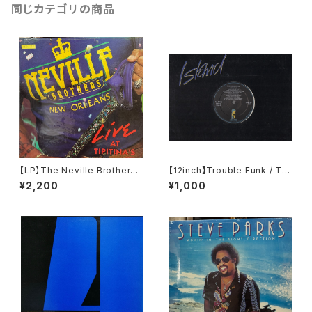
同じカテゴリの商品
【LP】The Neville Brothers /
【12inch】Trouble Funk / Tro
Live At Tipitina's Volume II
uble
¥2,200
¥1,000