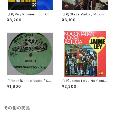
【LP】VA / Pioneer Four Cha
【LP】Steve Parks / Movin' I
nnel Record
n The Right Direction
¥3,200
¥6,100
【12inch】Sesso Matto / Ses
【LP】Jaime Ley / No Conta
somatto (Re-edit)
ban Con Mi Astucia
¥1,800
¥2,300
その他の商品