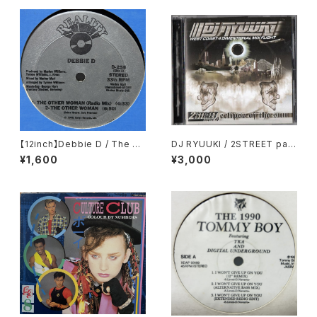
【12inch】Debbie D / The Ot
DJ RYUUKI / 2STREET part.
her Woman
4 ecipse of the sun
¥1,600
¥3,000