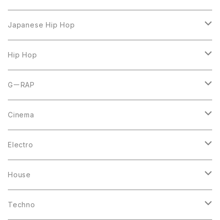
LP
Japanese Hip Hop
7inch
12inch
Hip Hop
CD
LP
LP
GーRAP
12inch
12inch
12inch
Cinema
10inch
CD
LP
LP
Electro
Casette Tape
12inch
12inch
House
DVD
LP
LP
Techno