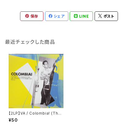
保存
シェア
LINE
ポスト
最近チェックした商品
【2LP】VA / Colombia! (The
Golden Age Of Discos Fue
¥50
ntes, The Powerhouse Of
Colombian Music 1960-7
6)