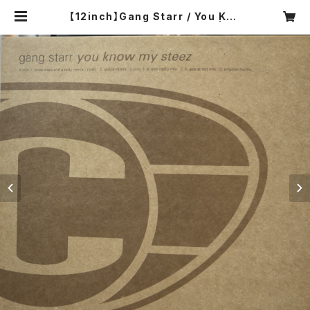
【12inch】Gang Starr / You Kno
w My Steez (UK Remixes) | CO
MPACT DISCO ASIA