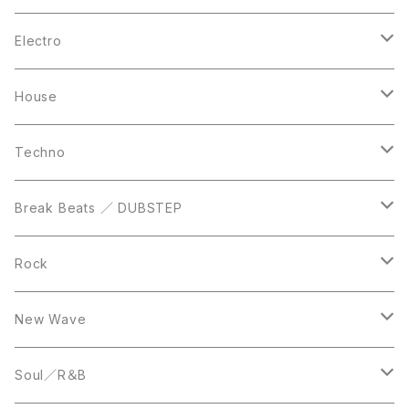
10inch
CD
LP
LP
Electro
Casette Tape
12inch
12inch
House
DVD
LP
LP
Techno
12inch
12inch
Break Beats ／ DUBSTEP
10inch
LP
12inch
Rock
LP
12inch
New Wave
LP
12inch
Soul／R＆B