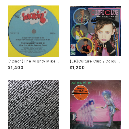
【12inch】The Mighty Mike
【LP】Culture Club / Colour
C / (I'm) Stupid Fresh
By Numbers
¥1,400
¥1,200