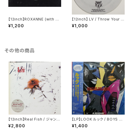
【12inch】ROXANNE (with U
【12inch】 LV / Throw Your H
TFO) / THE REAL ROXANN
ands Up (Remixes)
¥1,200
¥1,000
E
その他の商品
【12inch】Real Fish / ジャンク
【LP】LOOK ルック / BOYS BE
ビート東京
DREAMIN' ボーイズ・ビー・ドリ
¥2,800
¥1,400
ーミン