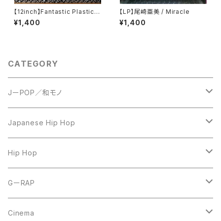
【12inch】Fantastic Plastic
【LP】尾崎亜美 / Miracle
Machine / Take Me To The
¥1,400
¥1,400
Disco
CATEGORY
JーPOP／和モノ
LP
Japanese Hip Hop
7inch
12inch
Hip Hop
CD
LP
LP
GーRAP
12inch
12inch
12inch
Cinema