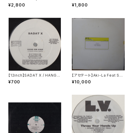
/ Lower Eastside
WORLD IS A GHETTO
¥2,800
¥1,800
【12inch】SADAT X / HANG 'E
【アセテート】Aki-La Feat Sno
M HIGH
op Dogg / Freak The Hous
¥700
¥10,000
e