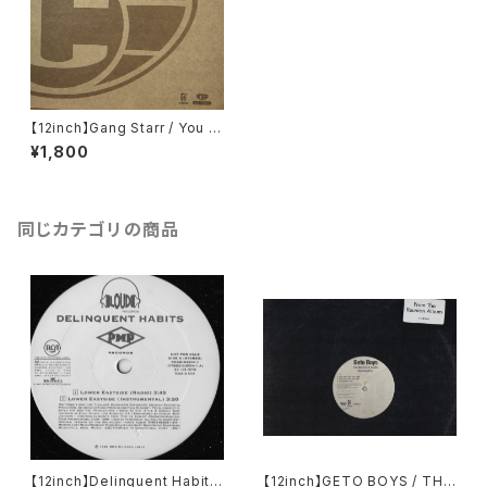
【12inch】Gang Starr / You K
now My Steez (UK Remixe
¥1,800
s)
同じカテゴリの商品
【12inch】Delinquent Habits
【12inch】GETO BOYS / THE