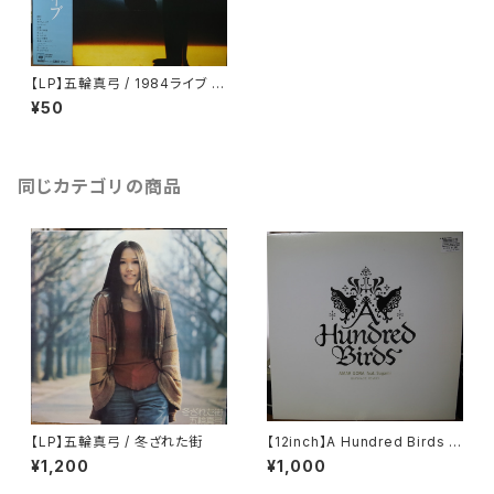
【LP】五輪真弓 / 1984ライブ 熱
いさよなら
¥50
同じカテゴリの商品
【LP】五輪真弓 / 冬ざれた街
【12inch】A Hundred Birds F
eat. Sugami / Amar Gora
¥1,200
¥1,000