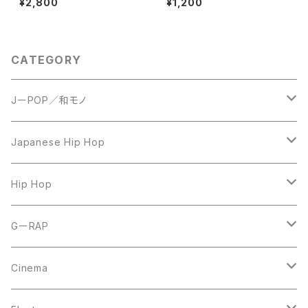
¥2,800
¥1,200
CATEGORY
JーPOP／和モノ
LP
Japanese Hip Hop
7inch
12inch
Hip Hop
CD
LP
LP
GーRAP
12inch
12inch
12inch
Cinema