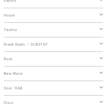
10inch
CD
LP
LP
Electro
Casette Tape
12inch
12inch
House
DVD
LP
LP
Techno
12inch
12inch
Break Beats ／ DUBSTEP
10inch
LP
12inch
Rock
LP
12inch
New Wave
LP
12inch
Soul／R＆B
LP
LP
Disco