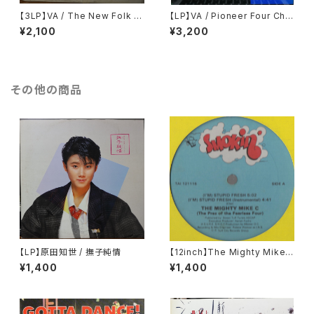
【3LP】VA / The New Folk E
【LP】VA / Pioneer Four Cha
ncyclopaedia = ニュー・フォ
nnel Record
¥2,100
¥3,200
ーク大百科事典
その他の商品
【LP】原田知世 / 撫子純情
【12inch】The Mighty Mike
C / (I'm) Stupid Fresh
¥1,400
¥1,400