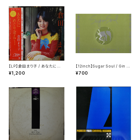
【LP】倉田まり子 / あなたにめぐ
【12inch】Sugar Soul / Gin &
り逢えて・・・・
Lime
¥1,200
¥700