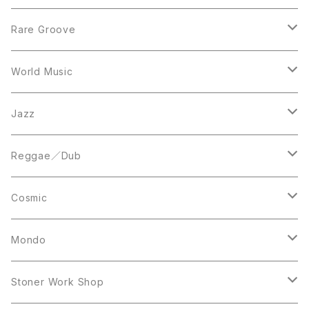
12inch
7inch
Rare Groove
12inch
12inch
World Music
LP
LP
12inch
Jazz
Acetate Press
LP
LP
Reggae／Dub
10inch
12inch
LP
Cosmic
12inch
12inch
Mondo
LP
LP
Stoner Work Shop