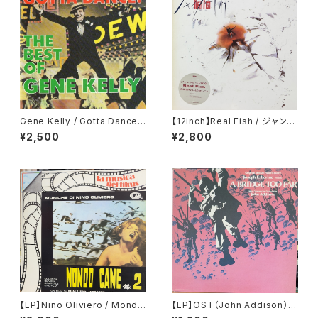
Gene Kelly / Gotta Dance:
【12inch】Real Fish / ジャンク
Best of [Import]
ビート東京
¥2,500
¥2,800
【LP】Nino Oliviero / Mondo
【LP】OST（John Addison） /
Cane N° 2
A Bridge Too Far