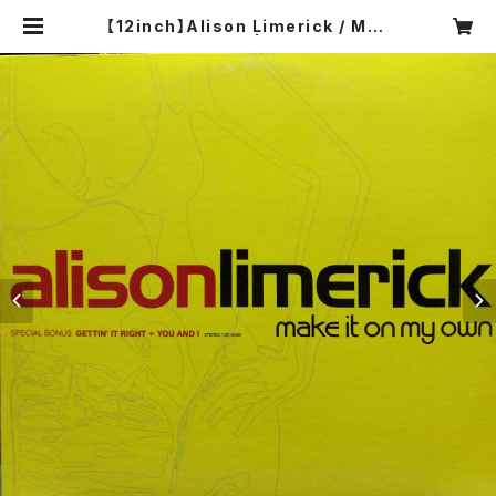
【12inch】Alison Limerick / Mak
e It On My Own | COMPACT DI
SCO ASIA