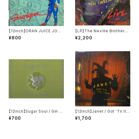
【12inch】ORAN JUICE JONE
【LP】The Neville Brothers /
S / Shaniqua
Live At Tipitina's Volume II
¥800
¥2,200
【12inch】Sugar Soul / Gin &
【12inch】Janet / Got 'Til It's
Lime
Gone
¥700
¥1,700