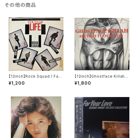
その他の商品
【12inch】Rock Squad / Fact
【12inch】Ghostface Killah /
s Of Life
All That I Got Is You
¥1,200
¥1,800