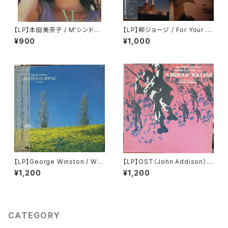
【LP】本田美奈子 / M'シンドロ
【LP】柳ジョージ / For Your L
ーム
ove - George Yanagi The
¥900
¥1,000
Best Collection
【LP】George Winston / Win
【LP】OST（John Addison） /
ter Into Spring
A Bridge Too Far
¥1,200
¥1,200
CATEGORY