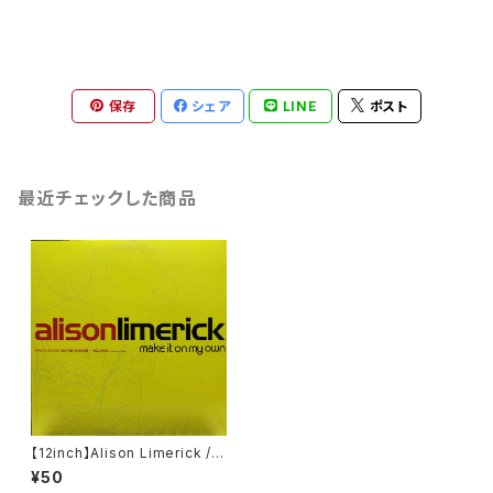
保存
シェア
LINE
ポスト
最近チェックした商品
【12inch】Alison Limerick /
Make It On My Own
¥50