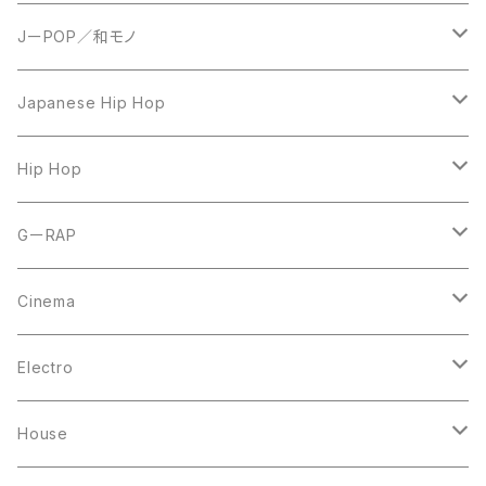
JーPOP／和モノ
LP
Japanese Hip Hop
7inch
12inch
Hip Hop
CD
LP
LP
GーRAP
12inch
12inch
12inch
Cinema
10inch
CD
LP
LP
Electro
Casette Tape
12inch
12inch
House