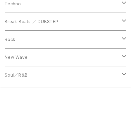
DVD
LP
LP
Techno
12inch
12inch
Break Beats ／ DUBSTEP
10inch
LP
12inch
Rock
LP
12inch
New Wave
LP
12inch
Soul／R＆B
LP
LP
Disco
¥50
販売開始のお知らせを希望する
再入荷のお知らせを希望する
コミュニティ加入
種類を選択する
年齢確認
Sold out
SOLD OUT
0
12inch
7inch
Rare Groove
キーワードから探す
12inch
12inch
World Music