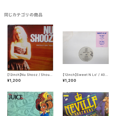
同じカテゴリの商品
【12inch】Nu Shooz / Should
【12inch】Sweet N Lo' / 40 D
I Say Yes?
og
¥1,200
¥1,200